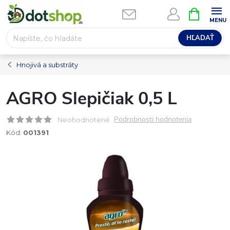
Prejsť
NÁKUPN
na
KOŠÍK
obsah
HĽADAŤ
Hnojivá a substráty
AGRO Slepičiak 0,5 L
Podrobnosti hodnotenia
Neohodnotené
Kód:
001391