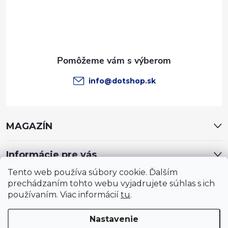
t
i
e
info
@
dotshop.sk
MAGAZÍN
Informácie pre vás
Tento web používa súbory cookie. Ďalším
prechádzaním tohto webu vyjadrujete súhlas s ich
používaním. Viac informácií
tu
.
Nastavenie