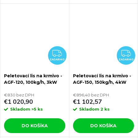
ZADARMO
Z
ZADARMO
ZADARMO
Peletovací lis na krmivo -
Peletovací lis na krmivo -
AGF-120, 100kg/h, 3kW
AGF-150, 150kg/h, 4kW
€830 bez DPH
€896,40 bez DPH
€1 020,90
€1 102,57
Skladom
>5 ks
Skladom
2 ks
DO KOŠÍKA
DO KOŠÍKA