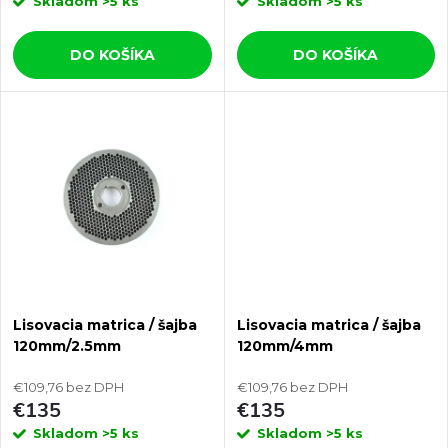
r
Skladom
>5 ks
Skladom
>5 ks
o
o
DO KOŠÍKA
DO KOŠÍKA
d
d
u
u
k
k
t
t
o
o
v
Lisovacia matrica / šajba
Lisovacia matrica / šajba
v
120mm/2.5mm
120mm/4mm
€109,76 bez DPH
€109,76 bez DPH
€135
€135
Skladom
>5 ks
Skladom
>5 ks