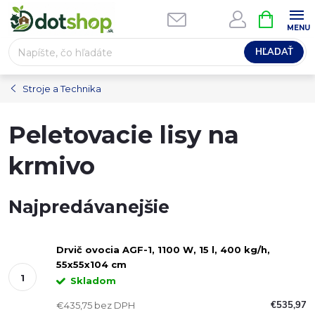
Prejsť
NÁKUPN
na
KOŠÍK
obsah
HĽADAŤ
Stroje a Technika
Peletovacie lisy na
krmivo
Najpredávanejšie
Drvič ovocia AGF-1, 1100 W, 15 l, 400 kg/h,
55x55x104 cm
Skladom
€535,97
€435,75 bez DPH