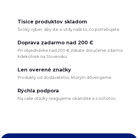
O
v
Tisíce produktov skladom
Široký výber, aby ste si vždy našli to, čo potrebujete.
l
Doprava zadarmo nad 200 €
á
Pri objednávke nad 200 € získate doručenie zdarma
kdekoľvek na Slovensku.
d
Len overené značky
a
Produkty od dodávateľov, ktorým dôverujeme.
c
Rýchla podpora
i
Na vaše otázky reagujeme okamžite a s ochotou
e
p
r