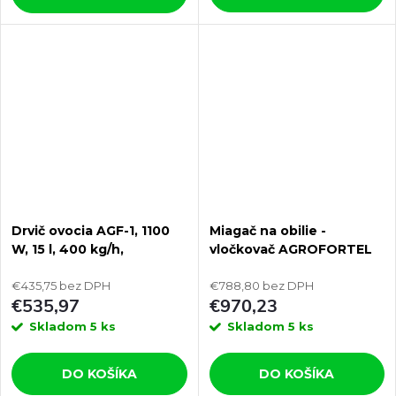
Drvič ovocia AGF-1, 1100
Miagač na obilie -
W, 15 l, 400 kg/h,
vločkovač AGROFORTEL
55x55x104 cm
MB04 0.75kW
€435,75 bez DPH
€788,80 bez DPH
€535,97
€970,23
Skladom
5 ks
Skladom
5 ks
DO KOŠÍKA
DO KOŠÍKA