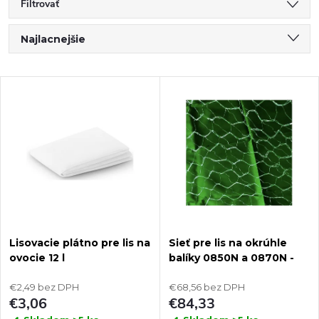
Filtrovať
R
Najlacnejšie
a
Najdrahšie
V
Najpredávanejšie
d
ý
Abecedne
e
p
n
i
i
s
Lisovacie plátno pre lis na
Sieť pre lis na okrúhle
e
ovocie 12 l
balíky 0850N a 0870N -
p
1000 m
p
€2,49 bez DPH
€68,56 bez DPH
r
€3,06
€84,33