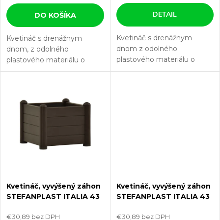
o
o
DETAIL
DO KOŠÍKA
d
d
Kvetináč s drenážnym
Kvetináč s drenážnym
u
dnom z odolného
dnom, z odolného
u
plastového materiálu o
plastového materiálu o
objeme 30 l a rozmeroch 43
k
objeme 30 l a rozmeroch 43
x 43 x 35 cm.
x 43 x 35 cm.
k
Tento kvetináč je vyrábaný z o
Tento kvetináč je vyrábaný z odolného...
t
t
o
o
v
v
Kvetináč, vyvýšený záhon
Kvetináč, vyvýšený záhon
STEFANPLAST ITALIA 43
STEFANPLAST ITALIA 43
moka
šedá
€30,89 bez DPH
€30,89 bez DPH