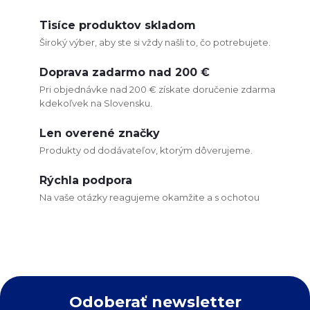
O
v
Tisíce produktov skladom
Široký výber, aby ste si vždy našli to, čo potrebujete.
l
Doprava zadarmo nad 200 €
á
Pri objednávke nad 200 € získate doručenie zdarma
kdekoľvek na Slovensku.
d
Len overené značky
a
Produkty od dodávateľov, ktorým dôverujeme.
c
Rýchla podpora
i
Na vaše otázky reagujeme okamžite a s ochotou
e
p
r
Odoberať newsletter
v