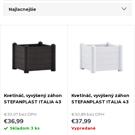
R
Najlacnejšie
a
Najdrahšie
V
Najpredávanejšie
d
ý
Abecedne
e
p
n
i
i
s
Kvetináč, vyvýšený záhon
Kvetináč, vyvýšený záhon
e
STEFANPLAST ITALIA 43
STEFANPLAST ITALIA 43
p
antracit
biela
p
€30,07 bez DPH
€30,89 bez DPH
r
€36,99
€37,99
r
Skladom
3 ks
Vypredané