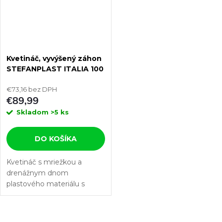
Kvetináč, vyvýšený záhon
STEFANPLAST ITALIA 100
šedá, s mriežkou
€73,16 bez DPH
€89,99
Skladom
>5 ks
DO KOŠÍKA
Kvetináč s mriežkou a
drenážnym dnom
plastového materiálu s
objemom 80 l a rozmermi
100 x 43 x 142 cm.
Tento kvetináč je vyrábaný z odolného...