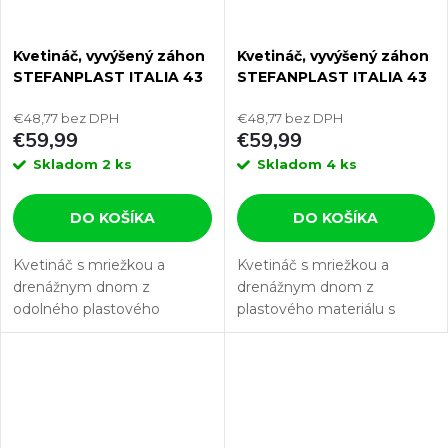
Kvetináč, vyvýšený záhon
Kvetináč, vyvýšený záhon
STEFANPLAST ITALIA 43
STEFANPLAST ITALIA 43
biela, s mriežkou
šedá, s mriežkou
€48,77 bez DPH
€48,77 bez DPH
€59,99
€59,99
Skladom
2 ks
Skladom
4 ks
DO KOŠÍKA
DO KOŠÍKA
Kvetináč s mriežkou a
Kvetináč s mriežkou a
drenážnym dnom z
drenážnym dnom z
odolného plastového
plastového materiálu s
materiálu s objemom 30 l a
objemom 30 l a rozmermi
rozmermi 43 x 43 x 142 cm.
43 x 43 x 142 cm.
Tento kvetináč je vyrábaný z odolného...
Tento kvetináč je vyrábaný z o