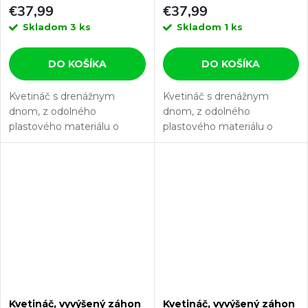
€37,99
€37,99
Skladom
3 ks
Skladom
1 ks
DO KOŠÍKA
DO KOŠÍKA
Kvetináč s drenážnym
Kvetináč s drenážnym
dnom, z odolného
dnom, z odolného
plastového materiálu o
plastového materiálu o
objeme 30 l a rozmeroch 43
objeme 30 l a rozmeroch 43
x 43 x 35 cm.
x 43 x 35 cm.
Tento kvetináč je vyrábaný z odolného...
Tento kvetináč je vyrábaný z 
polypropylénu, ktorý je
vhodný pre...
Kvetináč, vyvýšený záhon
Kvetináč, vyvýšený záhon