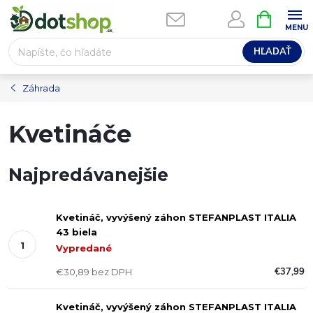
Prejsť
NÁKUPN
na
KOŠÍK
obsah
HĽADAŤ
Záhrada
Kvetináče
Najpredávanejšie
Kvetináč, vyvýšený záhon STEFANPLAST ITALIA
43 biela
Vypredané
€37,99
€30,89 bez DPH
Kvetináč, vyvýšený záhon STEFANPLAST ITALIA