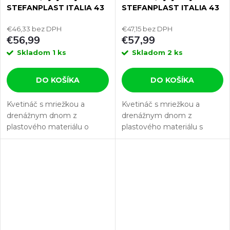
STEFANPLAST ITALIA 43
STEFANPLAST ITALIA 43
antracit, s mriežkou
moka, s mriežkou
€46,33 bez DPH
€47,15 bez DPH
€56,99
€57,99
Skladom
1 ks
Skladom
2 ks
DO KOŠÍKA
DO KOŠÍKA
Kvetináč s mriežkou a
Kvetináč s mriežkou a
drenážnym dnom z
drenážnym dnom z
plastového materiálu o
plastového materiálu s
objeme 30 l a rozmeroch 43
objemom 30 l a rozmermi
x 43 x 35 cm.
43 x 43 x 142 cm.
Tento kvetináč je vyrábaný z odolného...
Tento kvetináč je vyrábaný z o