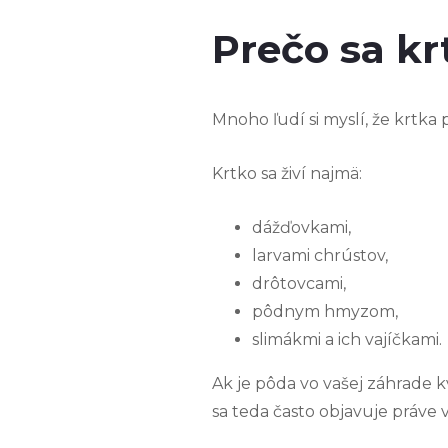
Prečo sa kr
Mnoho ľudí si myslí, že krtka 
Krtko sa živí najmä:
dážďovkami,
larvami chrústov,
drôtovcami,
pôdnym hmyzom,
slimákmi a ich vajíčkami.
Ak je pôda vo vašej záhrade kv
sa teda často objavuje práve