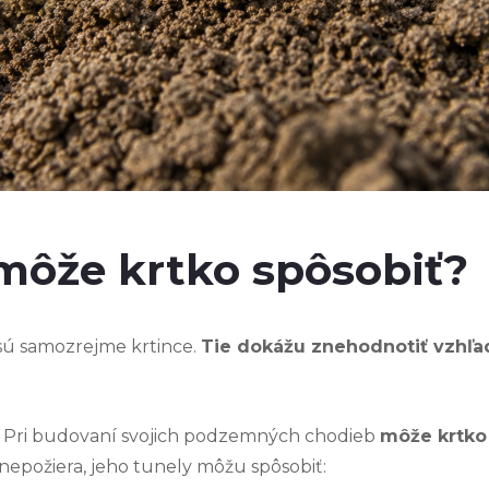
môže krtko spôsobiť?
sú samozrejme krtince.
Tie dokážu znehodnotiť vzhľad
m. Pri budovaní svojich podzemných chodieb
môže krtko
nepožiera, jeho tunely môžu spôsobiť: