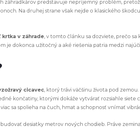
h záhradkárov predstavuje nepríjemný problém, pretože
honoch. Na druhej strane však nejde o klasického škodcu,
ť krtka v záhrade
, v tomto článku sa dozviete, prečo sa 
m je dokonca užitočný a aké riešenia patria medzi najúči
?
yzožravý cicavec
, ktorý trávi väčšinu života pod zemou
edné končatiny, ktorými dokáže vytvárať rozsiahle siete c
a viac sa spolieha na čuch, hmat a schopnosť vnímať vibrác
budovať desiatky metrov nových chodieb. Práve zemina 