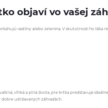
tko objaví vo vašej zá
priťahujú rastliny alebo zelenina. V skutočnosti ho láka n
alitná, vlhká a plná života, pre krtka predstavuje ideáln
 v dobre udržiavaných záhradách.