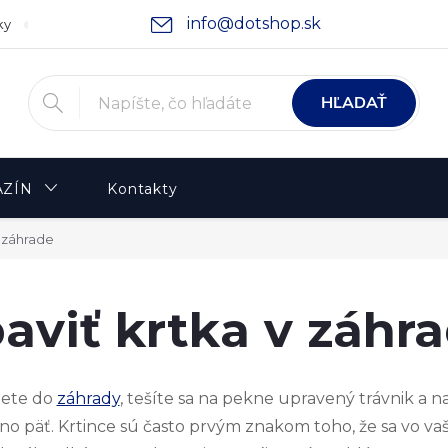
info@dotshop.sk
ky
Podmienky ochrany osobných údajov
Moja objednávka
HĽADAŤ
ZÍN
Kontakty
v záhrade
aviť krtka v záhr
dete do
záhrady
, tešíte sa na pekne upravený trávnik a n
no päť. Krtince sú často prvým znakom toho, že sa vo va