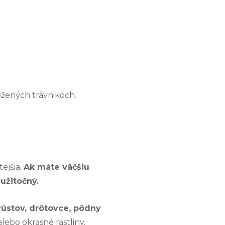
ožených trávnikoch.
ejšia.
Ak máte väčšiu
užitočný.
rústov, drôtovce, pôdny
lebo okrasné rastliny.