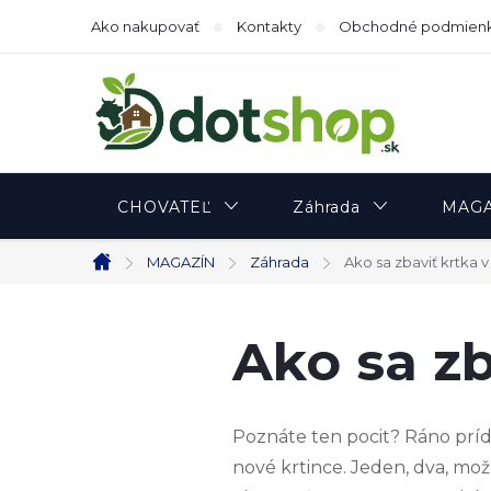
Prejsť
Ako nakupovať
Kontakty
Obchodné podmien
na
obsah
CHOVATEĽ
Záhrada
MAGA
MAGAZÍN
Záhrada
Ako sa zbaviť krtka 
Domov
Ako sa zb
Poznáte ten pocit? Ráno prí
nové krtince. Jeden, dva, mož