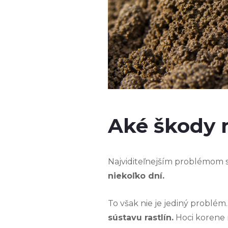
Aké škody 
Najviditeľnejším problémom 
niekoľko dní.
To však nie je jediný problé
sústavu rastlín.
Hoci korene 