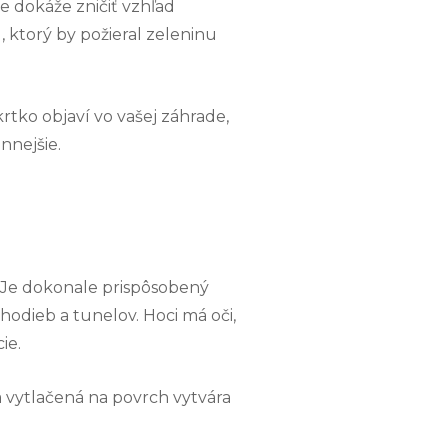
 dokáže zničiť vzhľad
 ktorý by požieral zeleninu
krtko objaví vo vašej záhrade,
nnejšie.
. Je dokonale prispôsobený
hodieb a tunelov. Hoci má oči,
ie.
vytlačená na povrch vytvára