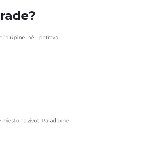
hrade?
iečo úplne iné – potrava.
e miesto na život. Paradoxne