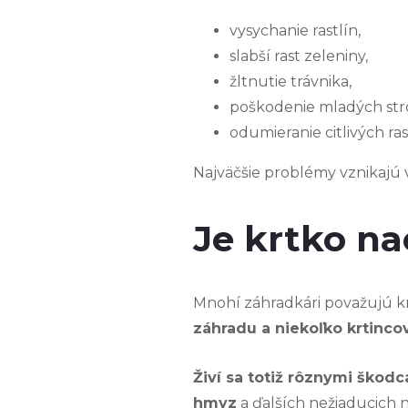
vysychanie rastlín,
slabší rast zeleniny,
žltnutie trávnika,
poškodenie mladých st
odumieranie citlivých ras
Najväčšie problémy vznikajú 
Je krtko na
Mnohí záhradkári považujú krtk
záhradu a niekoľko krtincov
Živí sa totiž rôznymi škod
hmyz
a ďalších nežiaducich n