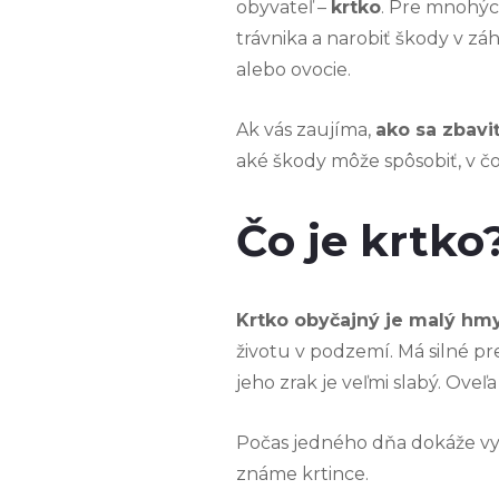
obyvateľ –
krtko
. Pre mnohýc
trávnika a narobiť škody v zá
alebo ovocie.
Ak vás zaujíma,
ako sa zbavi
aké škody môže spôsobiť, v čo
Čo je krtko
Krtko obyčajný je malý hm
životu v podzemí. Má silné pr
jeho zrak je veľmi slabý. Oveľ
Počas jedného dňa dokáže vy
známe krtince.