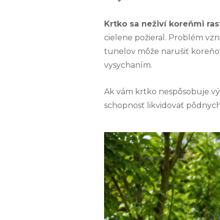
Krtko sa neživí koreňmi ras
cielene požieral. Problém vzn
tunelov môže narušiť koreňovú
vysychaním.
Ak vám krtko nespôsobuje výr
schopnosť likvidovať pôdnych