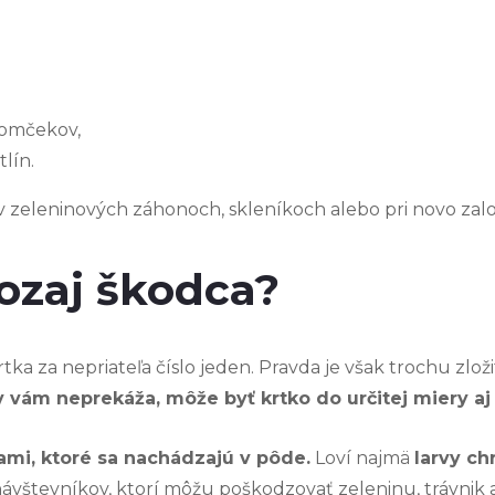
romčekov,
tlín.
v zeleninových záhonoch, skleníkoch alebo pri novo zal
ozaj škodca?
a za nepriateľa číslo jeden. Pravda je však trochu zložit
 vám neprekáža, môže byť krtko do určitej miery aj 
cami, ktoré sa nachádzajú v pôde.
Loví najmä
larvy ch
ávštevníkov, ktorí môžu poškodzovať zeleninu, trávnik a