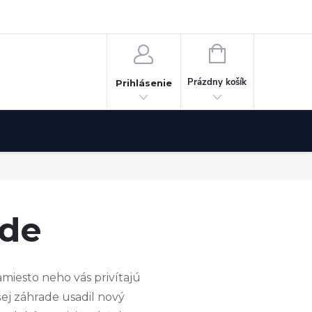
Odstúpenie od zmluvy
NÁKUPNÝ
KOŠÍK
Prázdny košík
Prihlásenie
ade
amiesto neho vás privítajú
šej záhrade usadil nový