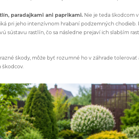
tlín, paradajkami ani paprikami.
Nie je teda škodcom v 
iká pri jeho intenzívnom hrabaní podzemných chodieb. Pr
 sústavu rastlín, čo sa následne prejaví ich slabším ra
azné škody, môže byť rozumné ho v záhrade tolerovať a
 škodcov.