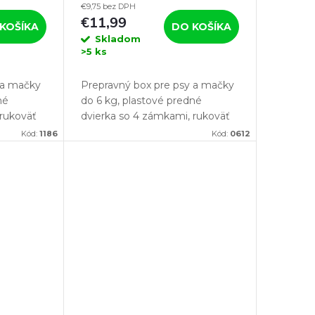
€9,75 bez DPH
šedá
€11,99
KOŠÍKA
DO KOŠÍKA
Skladom
>5 ks
 a mačky
Prepravný box pre psy a mačky
né
do 6 kg, plastové predné
 rukoväť
dvierka so 4 zámkami, rukoväť
pre ľahké prenášanie.
Kód:
1186
Kód:
0612
pravku pre svoju
Ak hľadáte vhodnú prepravku pre svoju
mačku alebo psa, tak Vám...