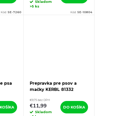
Skladom
>5 ks
Kód:
SE-7260
Kód:
SE-10804
re psa
Prepravka pre psov a
mačky KERBL 81332
mi,
EXPEDITION ECO,
€9,75 bez DPH
45x30x30 cm
€11,99
KOŠÍKA
DO KOŠÍKA
Skladom