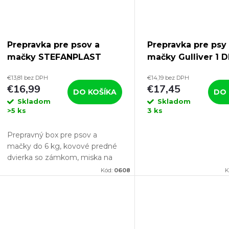
Prepravka pre psov a
Prepravka pre psy
mačky STEFANPLAST
mačky Gulliver 1 
GULLIVER 1 DELUXE,
48x32x31cm, sivá
€13,81 bez DPH
€14,19 bez DPH
48x32x31cm
€16,99
€17,45
DO KOŠÍKA
DO 
Skladom
Skladom
>5 ks
3 ks
Prepravný box pre psov a
mačky do 6 kg, kovové predné
dvierka so zámkom, miska na
vodu 500ml, rukoväť na
Kód:
0608
K
prenášanie.
Ak hľadáte vhodnú prepravku
pre svoju mačku alebo psa, tak...