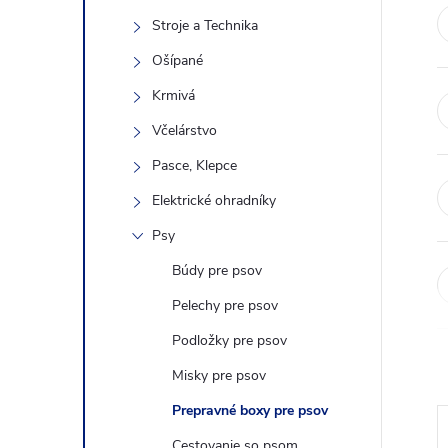
n
Stroje a Technika
ý
Ošípané
Krmivá
p
Včelárstvo
a
Pasce, Klepce
Elektrické ohradníky
n
Psy
e
Búdy pre psov
Pelechy pre psov
l
Podložky pre psov
Misky pre psov
Prepravné boxy pre psov
Cestovanie so psom