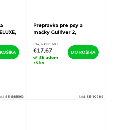
 a
Prepravka pre psy a
DELUXE,
mačky Gulliver 2,
55x36x35cm, kovové
€14,37 bez DPH
dvierka
€17,67
KOŠÍKA
DO KOŠÍKA
Skladom
>5 ks
ód:
SE-58559B
Kód:
SE-10984