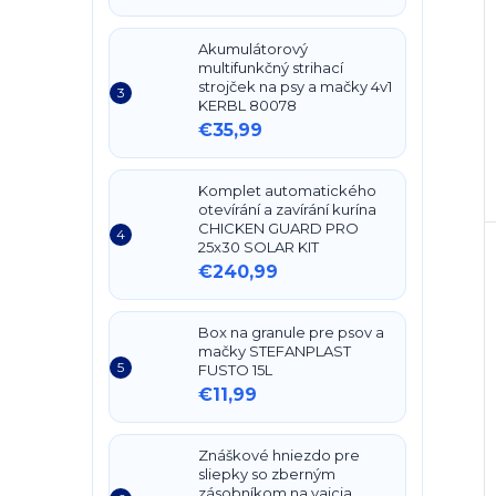
Akumulátorový
multifunkčný strihací
strojček na psy a mačky 4v1
KERBL 80078
€35,99
Komplet automatického
otevírání a zavírání kurína
CHICKEN GUARD PRO
25x30 SOLAR KIT
€240,99
Box na granule pre psov a
mačky STEFANPLAST
FUSTO 15L
€11,99
Znáškové hniezdo pre
sliepky so zberným
zásobníkom na vajcia