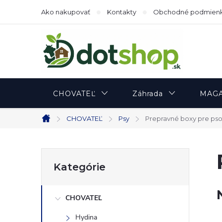
Prejsť
Ako nakupovať
Kontakty
Obchodné podmien
na
obsah
CHOVATEĽ
Záhrada
MAGA
CHOVATEĽ
Psy
Prepravné boxy pre ps
Domov
B
Preskočiť
Kategórie
kategórie
o
CHOVATEĽ
č
Hydina