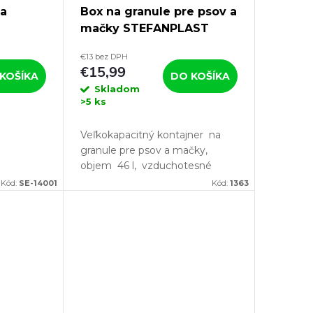
 a
Box na granule pre psov a
mačky STEFANPLAST
ové
TOM 46l, strieborný
€13 bez DPH
€15,99
KOŠÍKA
DO KOŠÍKA
Skladom
>5 ks
Veľkokapacitný kontajner na
granule pre psov a mačky,
objem 46 l, vzduchotesné
veko s dvoma poistnými klipmi.
Kód:
SE-14001
Kód:
1363
Funkčný kontajner na granule...