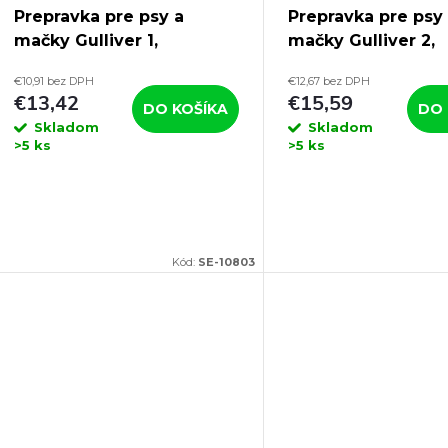
Prepravka pre psy a
Prepravka pre psy
mačky Gulliver 1,
mačky Gulliver 2,
48×32×31 cm, kovové
55x36x35cm, plast
€10,91 bez DPH
€12,67 bez DPH
dvierka, originál
dvierka, originál
€13,42
€15,59
DO KOŠÍKA
DO 
Skladom
Skladom
>5 ks
>5 ks
Kód:
SE-10803