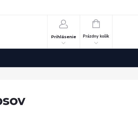
Odstúpenie od zmluvy
NÁKUPNÝ
KOŠÍK
Prázdny košík
Prihlásenie
psov