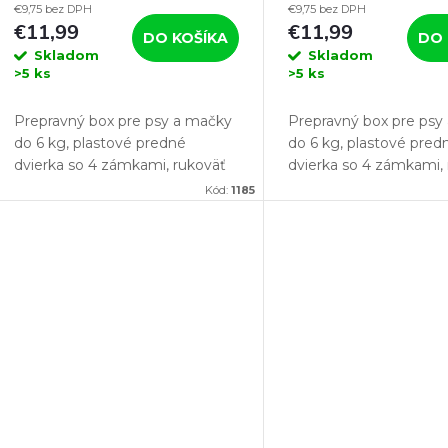
€9,75 bez DPH
€9,75 bez DPH
biela
modrá
€11,99
€11,99
DO KOŠÍKA
DO 
Skladom
Skladom
>5 ks
>5 ks
Prepravný box pre psy a mačky
Prepravný box pre psy
do 6 kg, plastové predné
do 6 kg, plastové pred
dvierka so 4 zámkami, rukoväť
dvierka so 4 zámkami,
pre ľahké prenášanie.
pre ľahké prenášanie.
Kód:
1185
Ak hľadáte vhodnú prepravku pre svoju
Ak hľadáte vhodnú pre
mačku...
mačku...