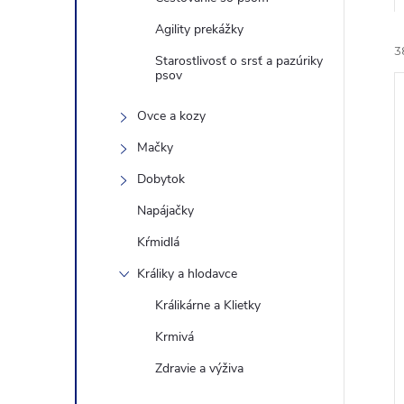
Agility prekážky
3
Starostlivosť o srsť a pazúriky
psov
Ovce a kozy
Mačky
Dobytok
i
Napájačky
i
Kŕmidlá
Králiky a hlodavce
Králikárne a Klietky
Krmivá
Zdravie a výživa