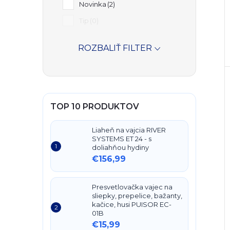
Novinka
2
Tip
0
ROZBALIŤ FILTER
TOP 10 PRODUKTOV
Liaheň na vajcia RIVER
SYSTEMS ET 24 - s
doliahňou hydiny
€156,99
Presvetlovačka vajec na
sliepky, prepelice, bažanty,
kačice, husi PUISOR EC-
01B
€15,99