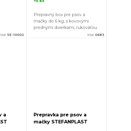
>5 ks
Prepravný box pre psov a
mačky do 6 kg, s kovovými
prednými dvierkami, rukoväťou
pre ľahké prenášanie, s
Kód:
SE-10002
Kód:
0683
rozmermi 45x30x30cm.
Ak hľadáte vhodnú prepravku
pre...
v a
Prepravka pre psov a
AST
mačky STEFANPLAST
x31cm,
GULLIVER 1, 48x32x31cm,