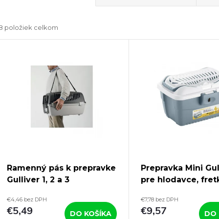
a
8
položiek celkom
d
V
e
ý
n
p
e
s
p
p
Ramenný pás k prepravke
Prepravka Mini Gul
r
Gulliver 1, 2 a 3
pre hlodavce, fret
r
papagáje, 40×30×
€4,46 bez DPH
€7,78 bez DPH
o
€5,49
€9,57
DO KOŠÍKA
DO 