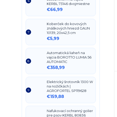
KERBL 73146 dvojmiestne
€66,99
Koberček do kovových
znáškových hniezd GAUN
10139, 20x42,5 cm
€5,99
Automatická liaheň na
vajcia BOROTTO LUMIA 56
AUTOMATIC
€358,99
Elektrický šrotovník 1300 W
na nožičkách |
AGROFORTEL SP119628
€159,88
Nafukovací ochranný golier
pre psov KERBL 80836