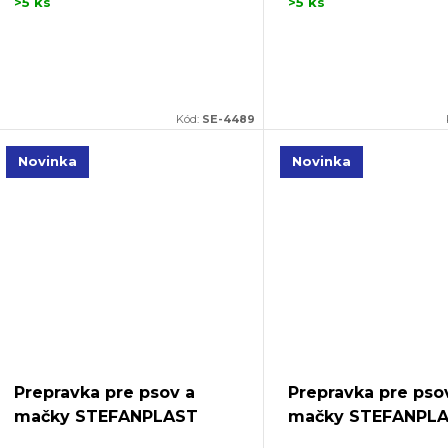
>5 ks
>5 ks
Kód:
SE-4489
Novinka
Novinka
Prepravka pre psov a
Prepravka pre pso
mačky STEFANPLAST
mačky STEFANPL
GULLIVER 1, 48x32x31cm,
GULLIVER 1, 48x32