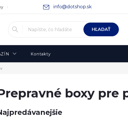
info@dotshop.sk
ky
Podmienky ochrany osobných údajov
Moja objednávka
HĽADAŤ
ZÍN
Kontakty
ov
Prepravné boxy pre 
Najpredávanejšie