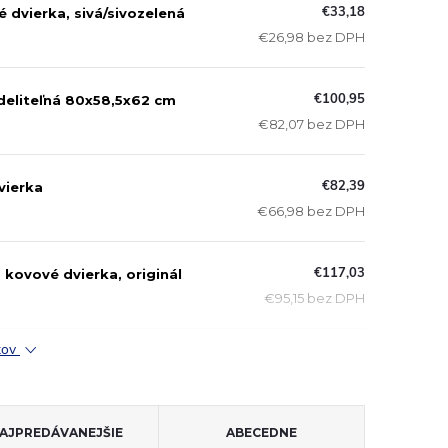
€33,18
é dvierka, sivá/sivozelená
€26,98 bez DPH
€100,95
deliteľná 80x58,5x62 cm
€82,07 bez DPH
€82,39
vierka
€66,98 bez DPH
€117,03
, kovové dvierka, originál
€95,15 bez DPH
ktov
AJPREDÁVANEJŠIE
ABECEDNE