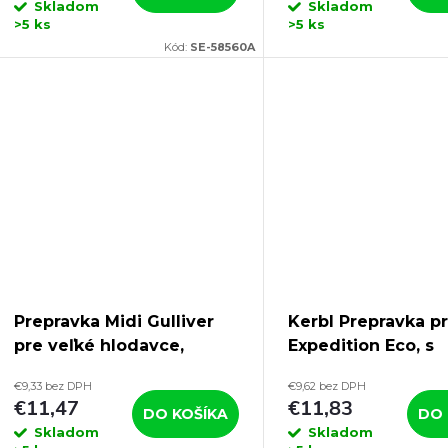
o
Skladom
Skladom
d
>5 ks
>5 ks
d
Kód:
SE-58560A
u
u
k
k
t
t
o
o
v
v
Prepravka Midi Gulliver
Kerbl Prepravka p
pre veľké hlodavce,
Expedition Eco, s
mačky a malé psy, 45 x
kovovými dvierka
€9,33 bez DPH
€9,62 bez DPH
33x 33 cm
čierna
€11,47
€11,83
DO KOŠÍKA
DO 
Skladom
Skladom