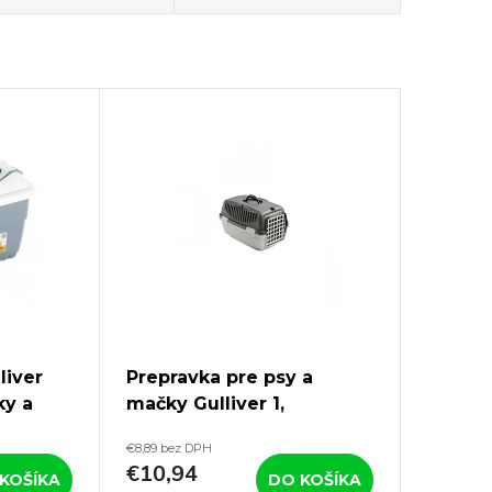
liver
Prepravka pre psy a
ky a
mačky Gulliver 1,
24 cm
48x32x31cm, plastové
€8,89 bez DPH
dvierka
€10,94
KOŠÍKA
DO KOŠÍKA