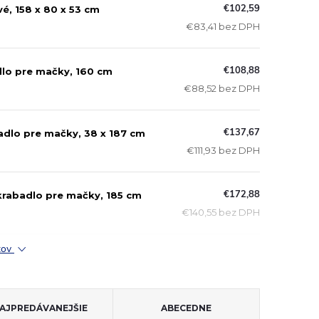
€102,59
é, 158 x 80 x 53 cm
€83,41 bez DPH
€108,88
dlo pre mačky, 160 cm
€88,52 bez DPH
€137,67
dlo pre mačky, 38 x 187 cm
€111,93 bez DPH
€172,88
krabadlo pre mačky, 185 cm
€140,55 bez DPH
ktov
AJPREDÁVANEJŠIE
ABECEDNE