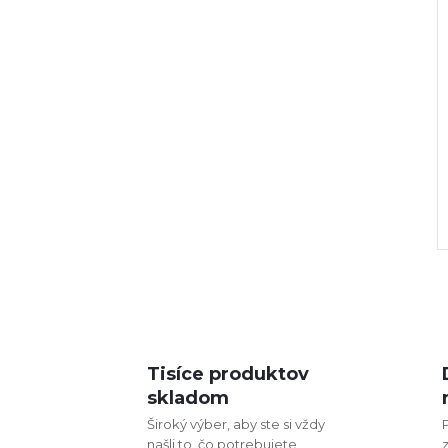
Tisíce produktov
l
skladom
Široký výber, aby ste si vždy
našli to, čo potrebujete.