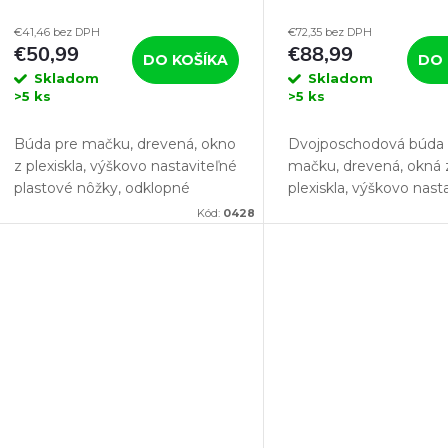
57x45x43 cm, hnedá
FAMILY, 57x55x80
€41,46 bez DPH
€72,35 bez DPH
€50,99
€88,99
DO KOŠÍKA
DO 
Skladom
Skladom
>5 ks
>5 ks
Búda pre mačku, drevená, okno
Dvojposchodová búda 
z plexiskla, výškovo nastaviteľné
mačku, drevená, okná 
plastové nôžky, odklopné
plexiskla, výškovo nast
dvierka, rozmery: 57 x 45 x 43
nôžky, odklopné dvierk
Kód:
0428
cm. Jedná sa o perfektný
rozmery: 57 x 55 x 80 
domček pre mačku, ktorý sa
hľadáte búdu pre dve 
bude...
ktorá sa...