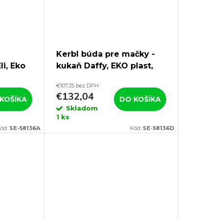
Kerbl búda pre mačky -
i, Eko
kukaň Daffy, EKO plast,
 cm
šedá, 47 x 60 x 56 cm
€107,35 bez DPH
€132,04
KOŠÍKA
DO KOŠÍKA
Skladom
1 ks
ód:
SE-58136A
Kód:
SE-58136D