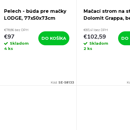
Pelech - búda pre mačky
Mačací strom na s
LODGE, 77x50x73cm
Dolomit Grappa, b
158 x 80 x 53 cm
€78,86 bez DPH
€83,41 bez DPH
€97
€102,59
DO KOŠÍKA
DO 
Skladom
Skladom
4 ks
2 ks
Kód:
SE-58133
K