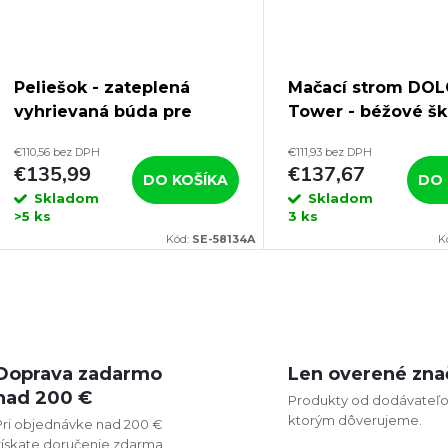
Peliešok - zateplená
Mačací strom DO
vyhrievaná búda pre
Tower - béžové šk
mačky 4-Seasons Deluxe
pre mačky, 38 x 1
€110,56 bez DPH
€111,93 bez DPH
€135,99
€137,67
DO KOŠÍKA
DO 
Skladom
Skladom
>5 ks
3 ks
Kód:
SE-58134A
K
O
v
Doprava zadarmo
Len overené zna
nad 200 €
Produkty od dodávateľo
ktorým dôverujeme.
Pri objednávke nad 200 €
á
získate doručenie zdarma