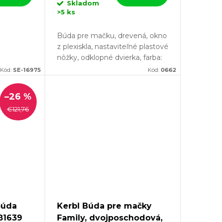
Skladom
>5 ks
Búda pre mačku, drevená, okno
z plexiskla, nastaviteľné plastové
nôžky, odklopné dvierka, farba:
šedá, rozmery: 57 x 45 x 43 cm.
Kód:
SE-16975
Kód:
0662
Jedná sa o perfektný domček
pre mačku, ktorý sa...
–26 %
€121,76
búda
Kerbl Búda pre mačky
81639
Family, dvojposchodová,