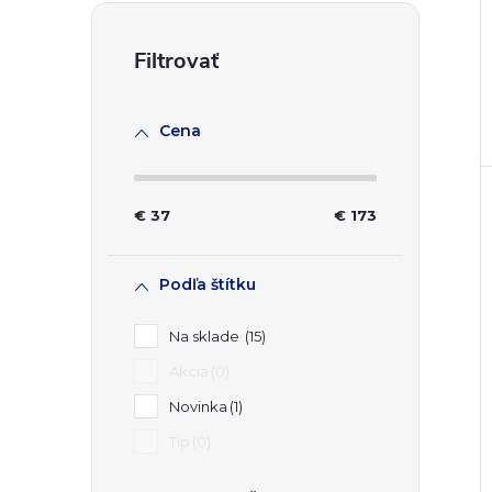
Cena
€
37
€
173
Podľa štítku
Na sklade
15
Akcia
0
Novinka
1
Tip
0