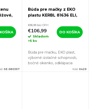
tenu
Búda pre mačky z EKO
éžové,
plastu KERBL 81636 ELI,
57x45x43 cm
€86,98 bez DPH
€106,99
KOŠÍKA
DO KOŠÍKA
Skladom
>5 ks
Búda pre mačku, EKO plast,
výborné izolačné schopnosti,
bočné okienko, odklápacia
strecha, odklopné dvierka,
ód:
SE-58039T
Kód:
0429
rozmery: 57 x 45 x 43 cm. Pokiaľ
hľadáte vonkajší domček pre
mačku...