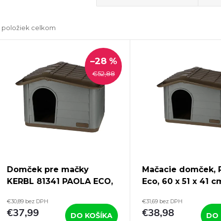
a
položiek celkom
d
V
e
–28 %
ý
€52,88
n
p
e
s
p
p
Domček pre mačky
Mačacie domček, 
r
KERBL 81341 PAOLA ECO,
Eco, 60 x 51 x 41 c
r
60x51x41 cm
€30,89 bez DPH
€31,69 bez DPH
o
€37,99
€38,98
DO KOŠÍKA
DO 