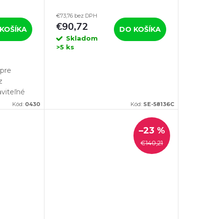
 cm
57 x 55 x 80 cm
€73,76 bez DPH
€90,72
KOŠÍKA
DO KOŠÍKA
Skladom
>5 ks
pre
z
aviteľné
a,
Kód:
0430
Kód:
SE-58136C
cm. Pokiaľ
mačičky,
–23 %
€140,21