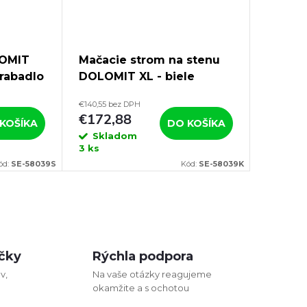
LOMIT
Mačacie strom na stenu
rabadlo
DOLOMIT XL - biele
87 cm
škrabadlo pre mačky, 185
€140,55 bez DPH
cm
€172,88
KOŠÍKA
DO KOŠÍKA
Skladom
3 ks
ód:
SE-58039S
Kód:
SE-58039K
čky
Rýchla podpora
v,
Na vaše otázky reagujeme
okamžite a s ochotou