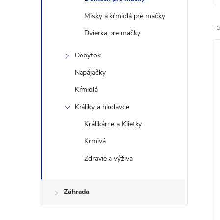
Misky a kŕmidlá pre mačky
15
Dvierka pre mačky
Dobytok
Napájačky
Kŕmidlá
i
Králiky a hlodavce
i
Králikárne a Klietky
Krmivá
Zdravie a výživa
Záhrada