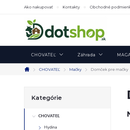
Prejsť
Ako nakupovať
Kontakty
Obchodné podmien
na
obsah
CHOVATEĽ
Záhrada
MAGA
CHOVATEĽ
Mačky
Domček pre mačky
Domov
B
Preskočiť
Kategórie
kategórie
o
CHOVATEĽ
č
Hydina