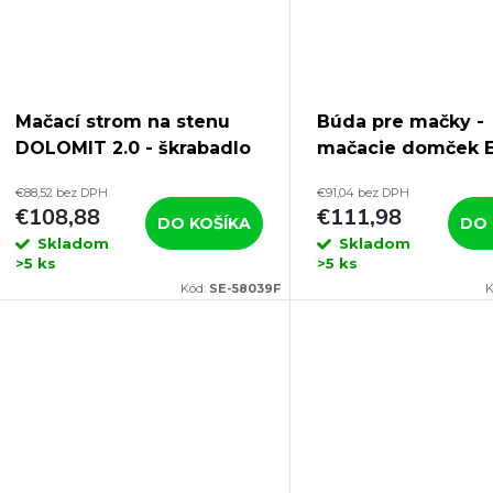
Mačací strom na stenu
Búda pre mačky -
DOLOMIT 2.0 - škrabadlo
mačacie domček El
pre mačky, 160 cm
plast, 57 x 45 x 43
€88,52 bez DPH
€91,04 bez DPH
€108,88
€111,98
DO KOŠÍKA
DO 
Skladom
Skladom
>5 ks
>5 ks
Kód:
SE-58039F
K