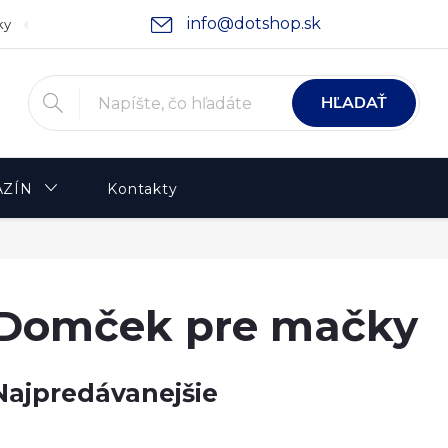
info@dotshop.sk
ky
Podmienky ochrany osobných údajov
Moja objednávka
HĽADAŤ
ZÍN
Kontakty
Domček pre mačky
Najpredávanejšie