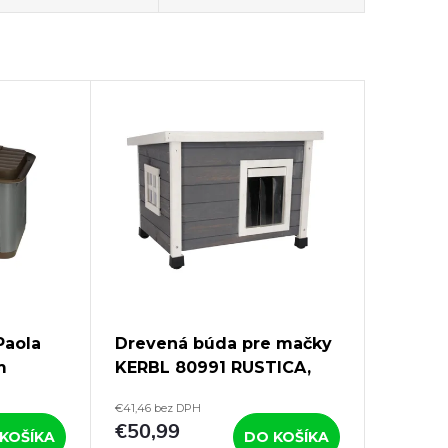
Paola
Drevená búda pre mačky
m
KERBL 80991 RUSTICA,
57x45x43 cm, sivá
€41,46 bez DPH
€50,99
KOŠÍKA
DO KOŠÍKA