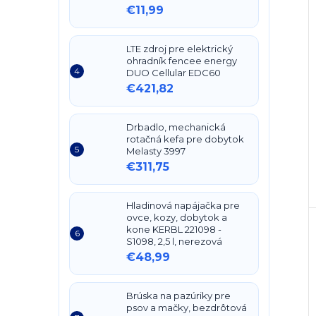
€11,99
LTE zdroj pre elektrický
ohradník fencee energy
DUO Cellular EDC60
€421,82
Drbadlo, mechanická
rotačná kefa pre dobytok
Melasty 3997
€311,75
Hladinová napájačka pre
ovce, kozy, dobytok a
kone KERBL 221098 -
S1098, 2,5 l, nerezová
€48,99
Brúska na pazúriky pre
psov a mačky, bezdrôtová