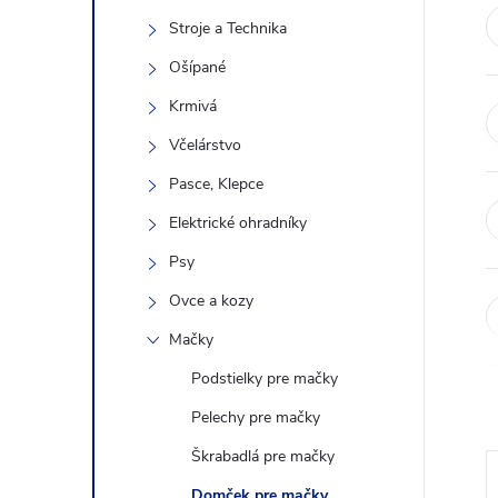
n
Stroje a Technika
ý
Ošípané
Krmivá
p
Včelárstvo
a
Pasce, Klepce
Elektrické ohradníky
n
Psy
e
Ovce a kozy
Mačky
l
Podstielky pre mačky
Pelechy pre mačky
Škrabadlá pre mačky
Domček pre mačky