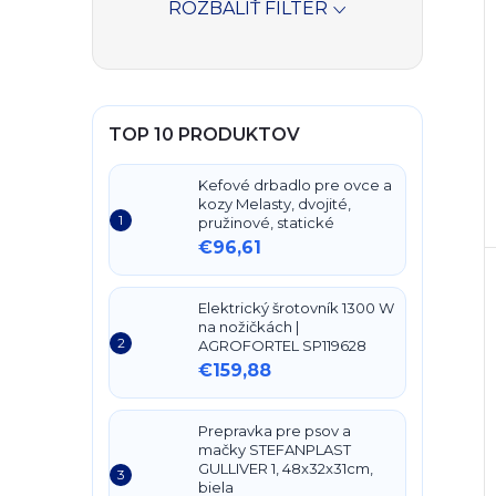
ROZBALIŤ FILTER
TOP 10 PRODUKTOV
Kefové drbadlo pre ovce a
kozy Melasty, dvojité,
pružinové, statické
€96,61
Elektrický šrotovník 1300 W
na nožičkách |
AGROFORTEL SP119628
€159,88
Prepravka pre psov a
mačky STEFANPLAST
GULLIVER 1, 48x32x31cm,
biela