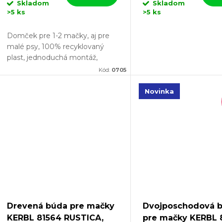
o
Skladom
Skladom
d
>5 ks
>5 ks
d
u
Domček pre 1-2 mačky, aj pre
u
malé psy, 100% recyklovaný
plast, jednoduchá montáž,
k
odolný voči UV, rozmery
k
Kód:
0705
60x51x41 cm.
t
Pokiaľ hľadáte praktický domček
Novinka
t
pre mačky,...
o
o
v
v
Drevená búda pre mačky
Dvojposchodová 
KERBL 81564 RUSTICA,
pre mačky KERBL 