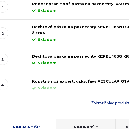
Podoseptan Hoof pasta na paznechty, 450 m
Skladom
Dechtová páska na paznechty KERBL 16381
čierna
Skladom
Dechtová páska na paznechty KERBL 1638 K
Skladom
Kopytný nôž expert, úzky, ľavý AESCULAP GT
Skladom
Zobraziť viac produ
R
NAJLACNEJŠIE
NAJDRAHŠIE
N