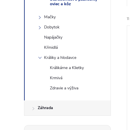
oviec a kôz
Mačky
11
Dobytok
Napájačky
Kŕmidlá
Králiky a hlodavce
i
Králikárne a Klietky
i
Krmivá
Zdravie a výživa
Záhrada