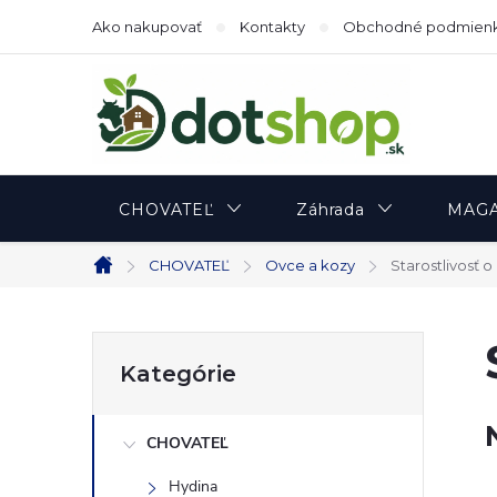
Prejsť
Ako nakupovať
Kontakty
Obchodné podmien
na
obsah
CHOVATEĽ
Záhrada
MAGA
CHOVATEĽ
Ovce a kozy
Starostlivosť 
Domov
B
Preskočiť
Kategórie
kategórie
o
CHOVATEĽ
č
Hydina