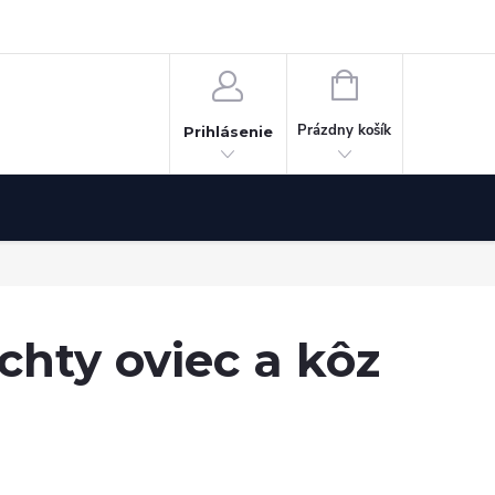
Odstúpenie od zmluvy
NÁKUPNÝ
KOŠÍK
Prázdny košík
Prihlásenie
chty oviec a kôz