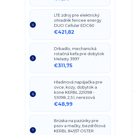
LTE zdroj pre elektrický
ohradník fencee energy
DUO Cellular EDC60
€421,82
Drbadlo, mechanická
rotačná kefa pre dobytok
Melasty 3997
€311,75
Hladinová napájačka pre
ovce, kozy, dobytok a
kone KERBL 221098 -
S1098, 2,5 l, nerezová
€48,99
Brúska na pazúriky pre
psov a mačky, bezdrôtová
KERBL 84557 OSTER