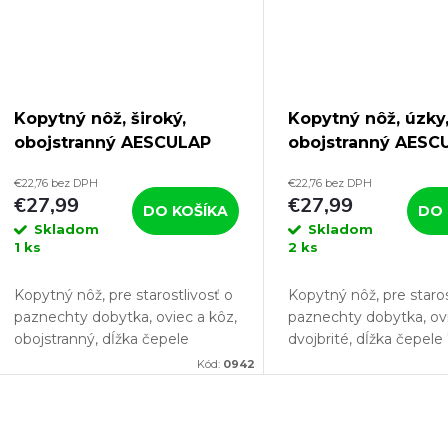
Kopytný nôž, široký,
Kopytný nôž, úzky
obojstranný AESCULAP
obojstranný AESC
GTA316
GTA315
€22,76 bez DPH
€22,76 bez DPH
€27,99
€27,99
DO KOŠÍKA
DO 
Skladom
Skladom
1 ks
2 ks
Kopytný nôž, pre starostlivosť o
Kopytný nôž, pre staros
paznechty dobytka, oviec a kôz,
paznechty dobytka, ovi
obojstranný, dĺžka čepele
dvojbrité, dĺžka čepe
83mm, šírka 18mm, dĺžka rezu
šírka 17mm, dĺžka rezu
Kód:
0942
40mm/69mm. Pokiaľ chcete
35mm/65mm. Pokiaľ c
svojmu chovu poskytnú
svojmu chovu poskytn
absolútne...
absolútne...