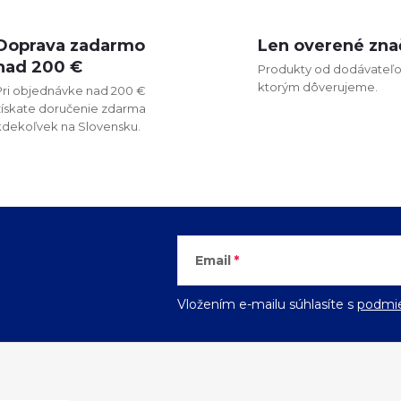
O
v
Doprava zadarmo
Len overené zna
nad 200 €
Produkty od dodávateľo
ktorým dôverujeme.
Pri objednávke nad 200 €
á
získate doručenie zdarma
kdekoľvek na Slovensku.
d
a
c
Email
e
Vložením e-mailu súhlasíte s
podmie
p
r
v