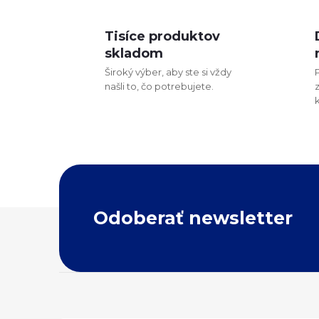
Tisíce produktov
l
skladom
Široký výber, aby ste si vždy
našli to, čo potrebujete.
i
Z
Odoberať newsletter
á
p