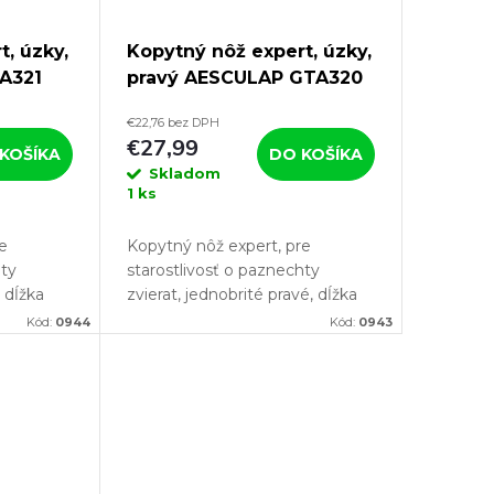
t, úzky,
Kopytný nôž expert, úzky,
A321
pravý AESCULAP GTA320
€22,76 bez DPH
€27,99
KOŠÍKA
DO KOŠÍKA
Skladom
1 ks
re
Kopytný nôž expert, pre
hty
starostlivosť o paznechty
, dĺžka
zvierat, jednobrité pravé, dĺžka
3mm,
čepele 80mm, šírka 13mm,
Kód:
0944
Kód:
0943
aľ chcete
dĺžka rezu 65mm. Pokiaľ chcete
ú
svojmu chovu poskytnú
absolútne...