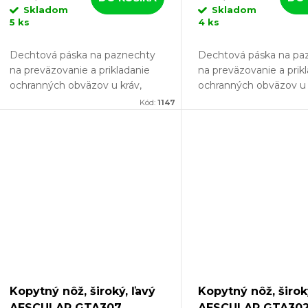
o
Skladom
Skladom
d
5 ks
4 ks
d
u
Dechtová páska na paznechty
Dechtová páska na pa
u
na preväzovanie a prikladanie
na preväzovanie a prik
ochranných obväzov u kráv,
ochranných obväzov u
k
teliat alebo koní, dĺžka 25 m,
oviec, kôz a koní, dĺžka
k
Kód:
1147
šírka 45 mm.
šírka 45 mm. Vyskúšaj
t
Vyskúšajte dechtovú pásku na
dechtovú pásku na pa
t
paznechty a...
a...
o
o
v
v
Kopytný nôž, široký, ľavý
Kopytný nôž, širok
AESCULAP GTA307
AESCULAP GTA30