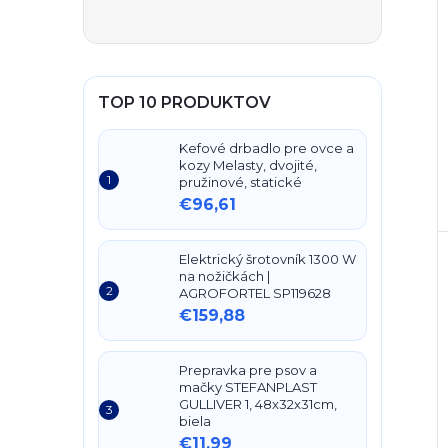
TOP 10 PRODUKTOV
Kefové drbadlo pre ovce a
kozy Melasty, dvojité,
pružinové, statické
€96,61
Elektrický šrotovník 1300 W
na nožičkách |
AGROFORTEL SP119628
€159,88
Prepravka pre psov a
mačky STEFANPLAST
GULLIVER 1, 48x32x31cm,
biela
€11,99