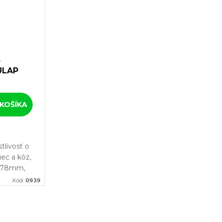
,
ULAP
KOŠÍKA
tlivosť o
ec a kôz,
le 78mm,
Kód:
0939
hcete
ú