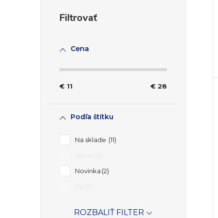
Cena
€
11
€
28
Podľa štítku
Na sklade
11
Akcia
0
Novinka
2
Tip
0
ROZBALIŤ FILTER