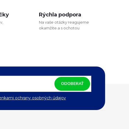
čky
Rýchla podpora
v,
Na vaše otázky reagujeme
okamžite a s ochotou
ODOBERAŤ
nkami ochrany osobných údajov