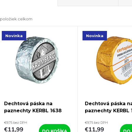
a
položiek celkom
d
V
Novinka
Novinka
e
ý
n
p
e
s
p
p
Dechtová páska na
Dechtová páska n
r
paznechty KERBL 1638
paznechty KERBL 
r
KROMBERG, 45mm/25m,
CERTOPLAST, 45
€9,75 bez DPH
€9,75 bez DPH
čierna
čierna
o
€11,99
€11,99
DO KOŠÍKA
DO 