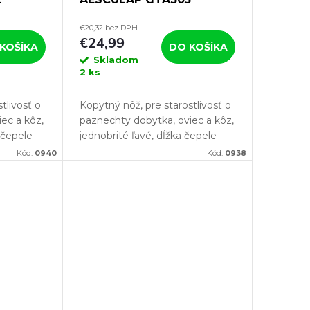
€20,32 bez DPH
€24,99
KOŠÍKA
DO KOŠÍKA
Skladom
2 ks
tlivosť o
Kopytný nôž, pre starostlivosť o
ec a kôz,
paznechty dobytka, oviec a kôz,
 čepele
jednobrité ľavé, dĺžka čepele
žka rezu
80mm, šírka 13mm, dĺžka rezu
Kód:
0940
Kód:
0938
svojmu
65mm. Pokiaľ chcete svojmu
ne...
chovu poskytnú absolútne...