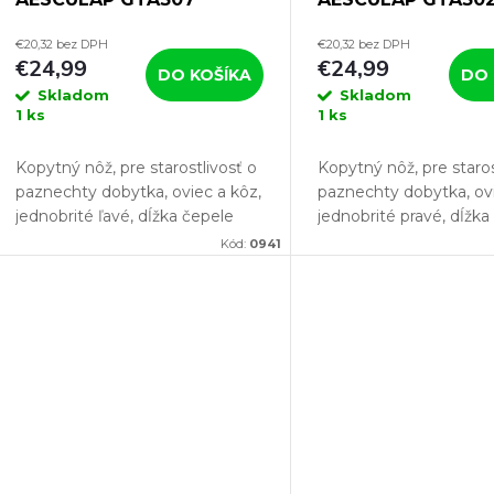
€20,32 bez DPH
€20,32 bez DPH
€24,99
€24,99
DO KOŠÍKA
DO 
Skladom
Skladom
1 ks
1 ks
Kopytný nôž, pre starostlivosť o
Kopytný nôž, pre staros
paznechty dobytka, oviec a kôz,
paznechty dobytka, ovi
jednobrité ľavé, dĺžka čepele
jednobrité pravé, dĺžka
83mm, šírka 18mm, dĺžka rezu
89mm, šírka 18mm, dĺ
Kód:
0941
69mm. Pokiaľ chcete svojmu
69mm. Pokiaľ chcete 
chovu poskytnú absolútne...
chovu poskytnú absolút