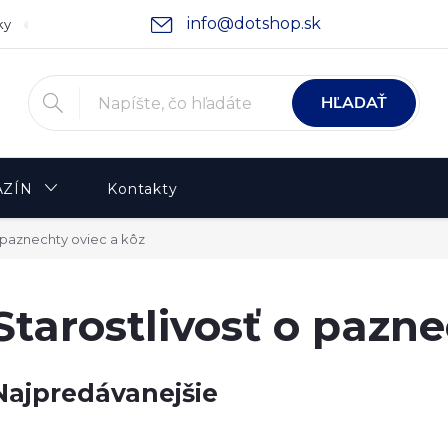
info@dotshop.sk
ky
Podmienky ochrany osobných údajov
Moja objednávka
HĽADAŤ
ZÍN
Kontakty
o paznechty oviec a kôz
Starostlivosť o pazne
Najpredávanejšie