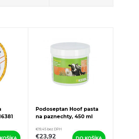
a
Podoseptan Hoof pasta
16381
na paznechty, 450 ml
mm/25m,
€19,45 bez DPH
€23,92
KOŠÍKA
DO KOŠÍKA