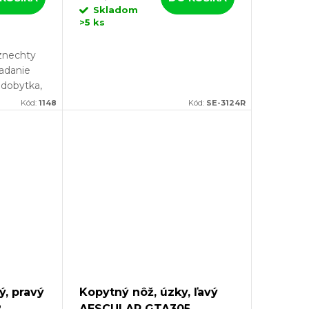
Skladom
>5 ks
znechty
ladanie
 dobytka,
 25 m,
Kód:
1148
Kód:
SE-3124R
te
znechty
ý, pravý
Kopytný nôž, úzky, ľavý
2
AESCULAP GTA305