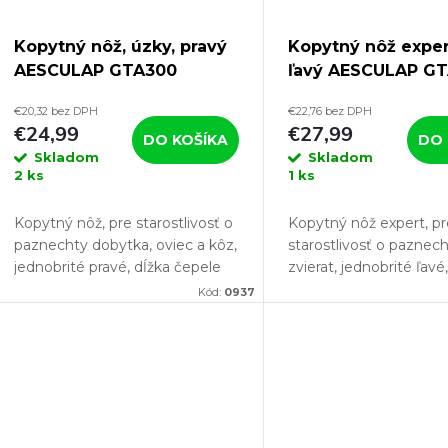
Kopytný nôž, úzky, pravý
Kopytný nôž exper
AESCULAP GTA300
ľavý AESCULAP GT
€20,32 bez DPH
€22,76 bez DPH
€24,99
€27,99
DO KOŠÍKA
DO 
Skladom
Skladom
2 ks
1 ks
Kopytný nôž, pre starostlivosť o
Kopytný nôž expert, p
paznechty dobytka, oviec a kôz,
starostlivosť o paznec
jednobrité pravé, dĺžka čepele
zvierat, jednobrité ľavé
80mm, šírka 13mm, dĺžka rezu
čepele 80mm, šírka 1
Kód:
0937
65mm. Pokiaľ chcete svojmu
dĺžka rezu 65mm. Poki
chovu poskytnú absolútne...
svojmu chovu poskytn
absolútne...