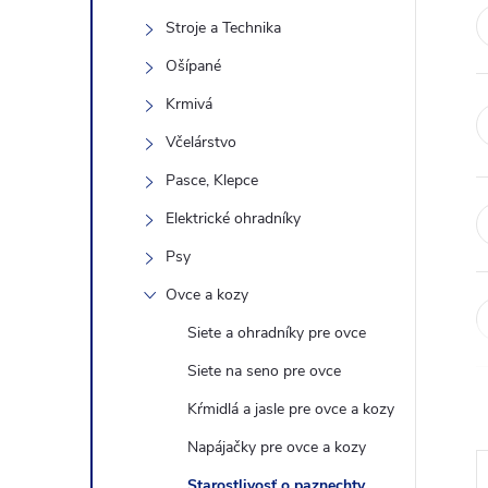
n
Stroje a Technika
ý
Ošípané
Krmivá
p
Včelárstvo
a
Pasce, Klepce
Elektrické ohradníky
n
Psy
e
Ovce a kozy
Siete a ohradníky pre ovce
l
Siete na seno pre ovce
Kŕmidlá a jasle pre ovce a kozy
Napájačky pre ovce a kozy
Starostlivosť o paznechty