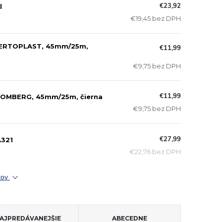
€23,92
l
€19,45 bez DPH
 CERTOPLAST, 45mm/25m,
€11,99
€9,75 bez DPH
€11,99
ROMBERG, 45mm/25m, čierna
€9,75 bez DPH
€27,99
A321
€22,76 bez DPH
ktov
AJPREDÁVANEJŠIE
ABECEDNE