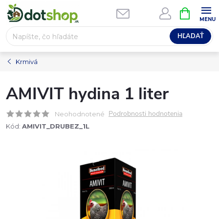
Prejsť
NÁKUPN
na
KOŠÍK
obsah
HĽADAŤ
Krmivá
AMIVIT hydina 1 liter
Podrobnosti hodnotenia
Neohodnotené
Kód:
AMIVIT_DRUBEZ_1L