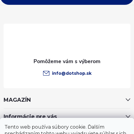
ä
t
i
e
info
@
dotshop.sk
MAGAZÍN
Informácie pre vás
Tento web používa súbory cookie. Ďalším
prechádzaním tohto webu vyjadrujete súhlas s ich