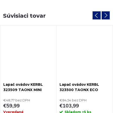
Súvisiaci tovar
Lapač ovádov KERBL
Lapač ovádov KERBL
323509 TAONX MINI
323500 TAONX ECO
€48,77 bez DPH
€84,54 bez DPH
€59,99
€103,99
Vypredané
Skladom
>5 ks