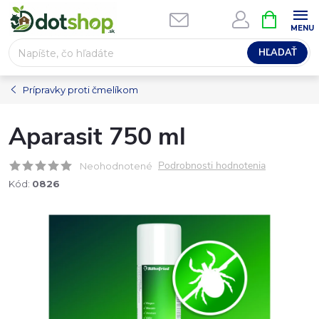
Prejsť
NÁKUPN
na
KOŠÍK
obsah
HĽADAŤ
Prípravky proti čmelíkom
Aparasit 750 ml
Podrobnosti hodnotenia
Neohodnotené
Kód:
0826