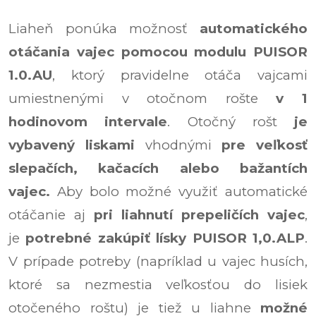
Liaheň ponúka možnosť
automatického
otáčania vajec
pomocou modulu
PUISOR
1.0.AU
, ktorý pravidelne otáča vajcami
umiestnenými v otočnom rošte
v 1
hodinovom intervale
. Otočný rošt
je
vybavený liskami
vhodnými
pre veľkosť
slepačích,
kačacích alebo bažantích
vajec.
Aby bolo možné využiť automatické
otáčanie aj
pri liahnutí prepeličích vajec
,
je
potrebné zakúpiť lísky
PUISOR 1,0.ALP
.
V prípade potreby (napríklad u vajec husích,
ktoré sa nezmestia veľkosťou do lisiek
otočeného roštu) je tiež u liahne
možné