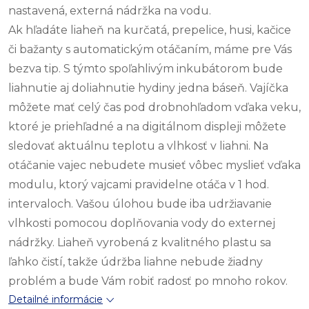
nastavená, externá nádržka na vodu
.
Ak hľadáte liaheň na kurčatá, prepelice, husi, kačice
či bažanty s automatickým otáčaním, máme pre Vás
bezva tip. S týmto spoľahlivým inkubátorom bude
liahnutie aj doliahnutie hydiny jedna báseň. Vajíčka
môžete mať celý čas pod drobnohľadom vďaka veku,
ktoré je priehľadné a na digitálnom displeji môžete
sledovať aktuálnu teplotu a vlhkosť v liahni. Na
otáčanie vajec nebudete musieť vôbec myslieť vďaka
modulu, ktorý vajcami pravidelne otáča v 1 hod.
intervaloch. Vašou úlohou bude iba udržiavanie
vlhkosti pomocou doplňovania vody do externej
nádržky. Liaheň vyrobená z kvalitného plastu sa
ľahko čistí, takže údržba liahne nebude žiadny
problém a bude Vám robiť radosť po mnoho rokov.
Detailné informácie