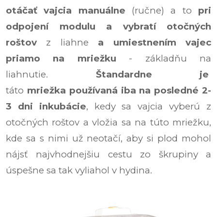
otáčať vajcia manuálne
(ručne) a to
pri
odpojení modulu a vybratí otočných
roštov
z liahne
a umiestnením vajec
priamo na mriežku
- základňu na
liahnutie.
Štandardne je
táto
mriežka
používaná iba na posledné 2-
3 dni inkubácie
, kedy sa vajcia vyberú z
otočných roštov a vložia sa na túto mriežku,
kde sa s nimi už neotačí, aby si plod mohol
nájsť najvhodnejšiu cestu zo škrupiny a
úspešne sa tak vyliahol v hydina.