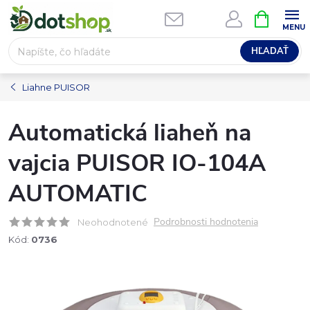
Prejsť
NÁKUPN
na
KOŠÍK
obsah
HĽADAŤ
Liahne PUISOR
Automatická liaheň na
vajcia PUISOR IO-104A
AUTOMATIC
Podrobnosti hodnotenia
Neohodnotené
Kód:
0736