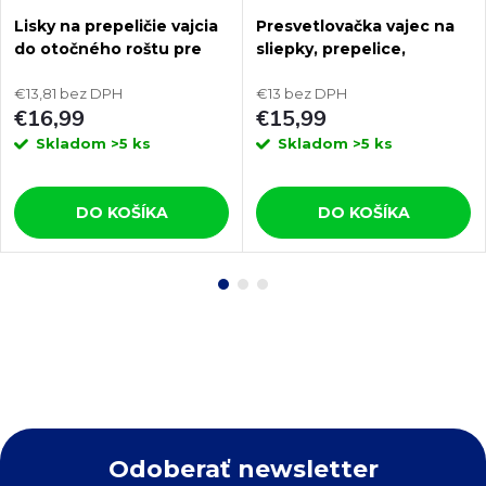
Lisky na prepeličie vajcia
Presvetlovačka vajec na
do otočného roštu pre
sliepky, prepelice,
liahne PUISOR 1.0.ALP
bažanty, kačice, husi
€13,81 bez DPH
PUISOR EC-01B
€13 bez DPH
€16,99
€15,99
Skladom
>5 ks
Skladom
>5 ks
DO KOŠÍKA
DO KOŠÍKA
Odoberať newsletter