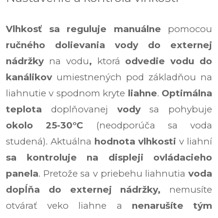
Vlhkosť sa reguluje manuálne
pomocou
ručného
dolievania vody do
externej
nádržky
na vodu
,
ktorá
odvedie vodu do
kanálikov
umiestnených pod základňou na
liahnutie v spodnom kryte
liahne
.
Optimálna
teplota
doplňovanej
vody
sa pohybuje
okolo 25-30°C
(neodporúča sa voda
studená). Aktuálna
hodnota vlhkosti
v liahní
sa
kontroluje na displeji
ovládacieho
panela
. Pretože sa v priebehu liahnutia
voda
dopĺňa do externej nádržky,
nemusíte
otvárať veko liahne a
nenarušíte tým