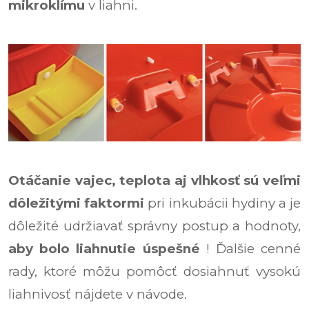
mikroklímu
v liahni.
Otáčanie vajec, teplota
aj
vlhkosť sú veľmi
dôležitými faktormi
pri inkubácii hydiny a je
dôležité udržiavať správny postup a hodnoty,
aby bolo liahnutie úspešné
! Ďalšie cenné
rady, ktoré môžu pomôcť dosiahnuť vysokú
liahnivosť nájdete v návode.