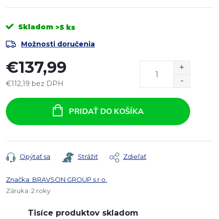
Skladom
>5 ks
Možnosti doručenia
€137,99
€112,19 bez DPH
Jednotková
cena:
PRIDAŤ DO KOŠÍKA
Opýtať sa
Strážiť
Zdieľať
Značka:
BRAVSON GROUP s.r.o.
Záruka
:
2 roky
Tisíce produktov skladom