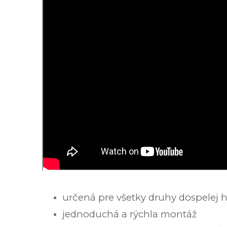
určená pre všetky druhy dospelej 
jednoduchá a rýchla montáž