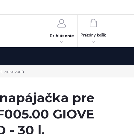
Odstúpenie od zmluvy
NÁKUPNÝ
KOŠÍK
Prázdny košík
Prihlásenie
l, zinkovaná
 napájačka pre
F005.00 GIOVE
- 30 l,