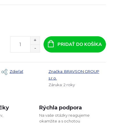
PRIDAŤ DO KOŠÍKA
Zdieľať
Značka:
BRAVSON GROUP
s.r.o.
Záruka
:
2 roky
čky
Rýchla podpora
v,
Na vaše otázky reagujeme
okamžite a s ochotou