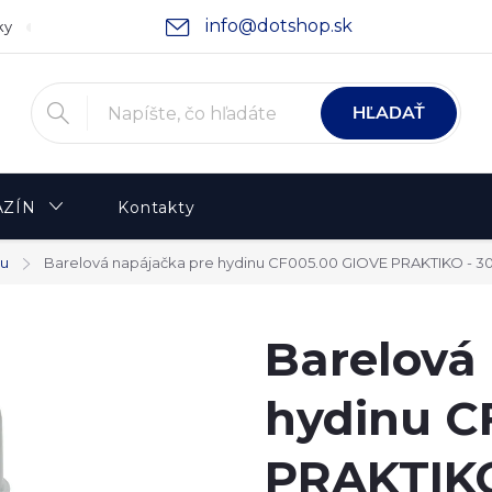
info@dotshop.sk
ky
Podmienky ochrany osobných údajov
Moja objednávka
HĽADAŤ
ZÍN
Kontakty
nu
Barelová napájačka pre hydinu CF005.00 GIOVE PRAKTIKO - 30 
Barelová
hydinu C
PRAKTIKO 