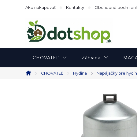
Prejsť
Ako nakupovať
Kontakty
Obchodné podmien
na
obsah
CHOVATEĽ
Záhrada
MAGA
CHOVATEĽ
Hydina
Napájačky pre hydi
Domov