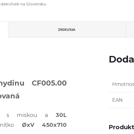
kdekoľvek na Slovensku.
DISKUSIA
Doda
hydinu CF005.00
Hmotnos
ovaná
EAN
:
nu
s miskou a
30L
rmítko
ØxV 450x710
Produkt 