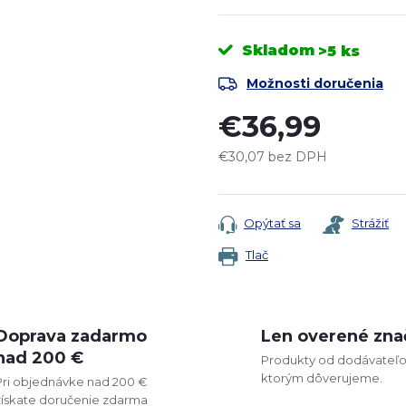
Skladom
>5 ks
Možnosti doručenia
€36,99
€30,07 bez DPH
Jednotková
cena:
Opýtať sa
Strážiť
Tlač
Doprava zadarmo
Len overené zna
nad 200 €
Produkty od dodávateľo
ktorým dôverujeme.
Pri objednávke nad 200 €
získate doručenie zdarma