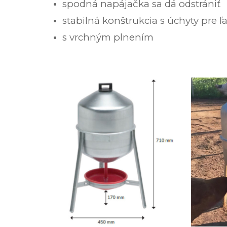
spodná napájačka sa dá odstrániť
stabilná konštrukcia s úchyty pre 
s vrchným plnením