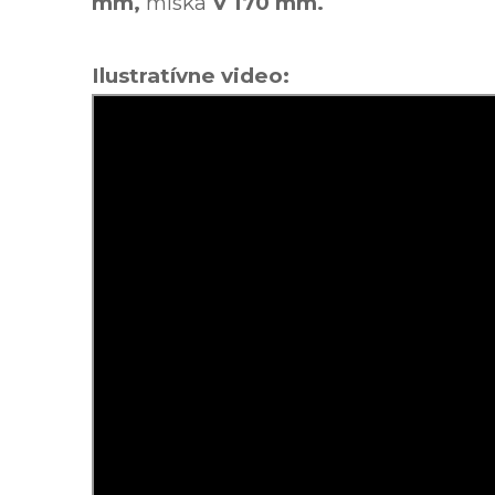
mm,
miska
V 170 mm.
Ilustratívne video: