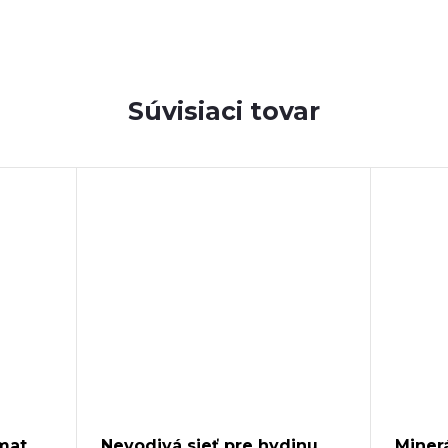
Súvisiaci tovar
mat
Nevodivá sieť pre hydinu
Miner