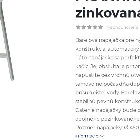
zinkovan
Neohodnotené
Barelová napájačka pre hyd
konštrukcia, automatický 
Táto napájačka sa perfektn
kačíc. Jej obsluha je pri
napustíte cez vrchnú otvor
samovoľne počas dňa dopĺň
prísun čistej vody. Barel
stabilnú pevnú konštrukci
Čistenie napájačky bude o
odolného pozinkovaného p
Rozmer napájačky:
Ø
450 
informácie