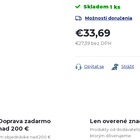
Skladom
1 ks
Možnosti doručenia
€33,69
€27,39 bez DPH
Jednotková
cena:
Opýtať sa
Strážiť
Doprava zadarmo
Len overené zna
nad 200 €
Produkty od dodávateľo
ktorým dôverujeme.
Pri objednávke nad 200 €