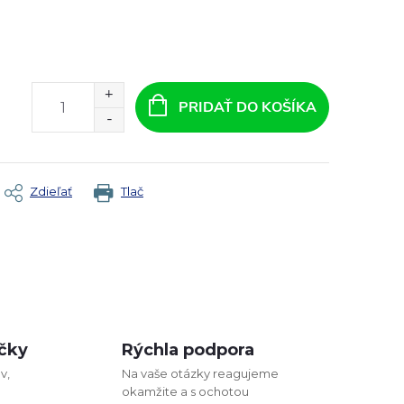
PRIDAŤ DO KOŠÍKA
Zdieľať
Tlač
čky
Rýchla podpora
v,
Na vaše otázky reagujeme
okamžite a s ochotou