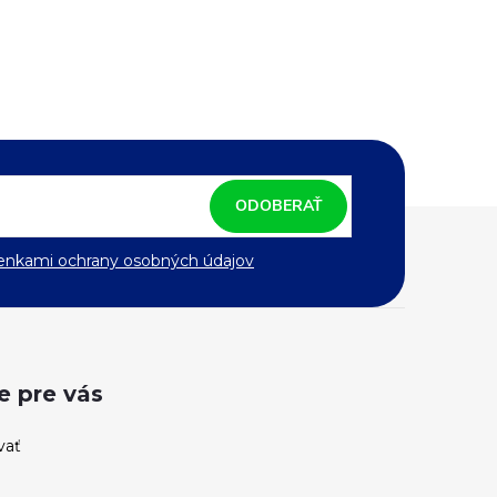
ODOBERAŤ
nkami ochrany osobných údajov
e pre vás
vať