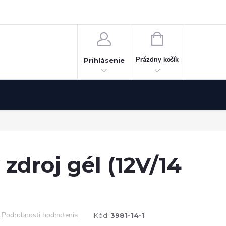
Odstúpenie od zmluvy
NÁKUPNÝ
KOŠÍK
Prázdny košík
Prihlásenie
 zdroj gél (12V/14
Podrobnosti hodnotenia
Kód:
3981-14-1