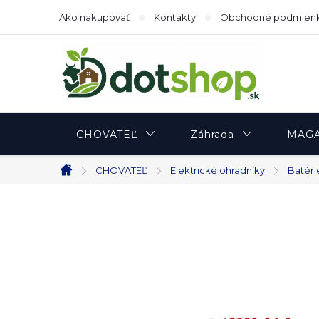
Prejsť
Ako nakupovať
Kontakty
Obchodné podmien
na
obsah
CHOVATEĽ
Záhrada
MAGA
CHOVATEĽ
Elektrické ohradníky
Batéri
Domov