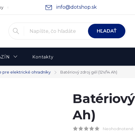
info@dotshop.sk
ky
Podmienky ochrany osobných údajov
Moja objednávka
HĽADAŤ
ZÍN
Kontakty
e pre elektrické ohradníky
Batériový zdroj gél (12V/14 Ah)
Batériový
Ah)
Neohodnotené