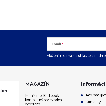
Email
Vložením e-mailu súhlasíte s
podmie
MAGAZÍN
Informáci
Ako nakupo
Kurník pre 10 sliepok –
kompletný sprievodca
Kontakty
výberom