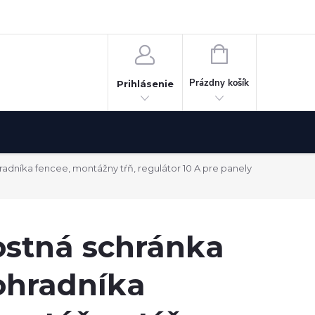
Odstúpenie od zmluvy
NÁKUPNÝ
KOŠÍK
Prázdny košík
Prihlásenie
adníka fencee, montážny tŕň, regulátor 10 A pre panely
stná schránka
ohradníka