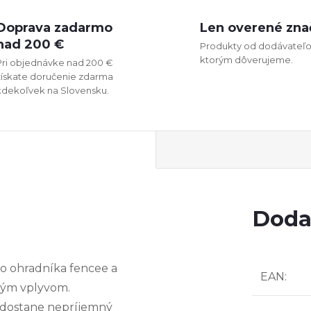
Doprava zadarmo
Len overené zna
nad 200 €
Produkty od dodávateľo
ktorým dôverujeme.
Pri objednávke nad 200 €
získate doručenie zdarma
kdekoľvek na Slovensku.
Doda
o ohradníka fencee a
EAN
:
tným vplyvom.
, dostane nepríjemný