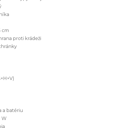
ý
níka
5 cm
ana proti krádeži
chránky
(Š×H×V)
 a batériu
0 W
oja