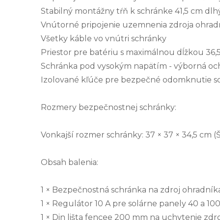
Stabilný montážny tŕň k schránke 41,5 cm dlh
Vnútorné pripojenie uzemnenia zdroja ohrad
Všetky káble vo vnútri schránky
Priestor pre batériu s maximálnou dĺžkou 36,
Schránka pod vysokým napätím - výborná ochr
Izolované kľúče pre bezpečné odomknutie s
Rozmery bezpečnostnej schránky:
Vonkajší rozmer schránky: 37 × 37 × 34,5 cm 
Obsah balenia:
1 × Bezpečnostná schránka na zdroj ohradníka
1 × Regulátor 10 A pre solárne panely 40 a 10
1 × Din lišta fencee 200 mm na uchytenie zdr