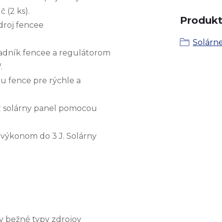
č (2 ks).
Produkt 
droj fencee
Solárne
adník fencee a regulátorom
.
u fence pre rýchle a
ť solárny panel pomocou
 výkonom do 3 J. Solárny
y bežné typy zdrojov