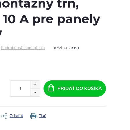
ontážny tŕň,
 10 A pre panely
W
Podrobnosti hodnotenia
Kód:
FE-8151
PRIDAŤ DO KOŠÍKA
Zdieľať
Tlač