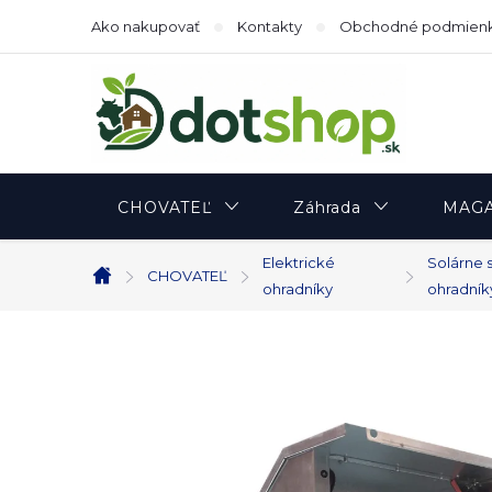
Prejsť
Ako nakupovať
Kontakty
Obchodné podmien
na
obsah
CHOVATEĽ
Záhrada
MAGA
Elektrické
Solárne 
CHOVATEĽ
Domov
ohradníky
ohradník