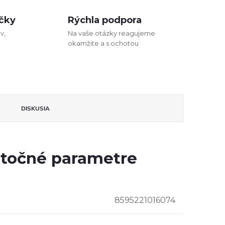
čky
Rýchla podpora
v,
Na vaše otázky reagujeme
okamžite a s ochotou
DISKUSIA
točné parametre
8595221016074