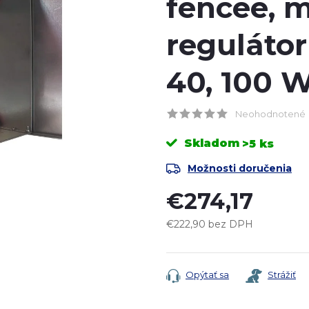
fencee, m
regulátor
40, 100 
Neohodnotené
Skladom
>5 ks
Možnosti doručenia
€274,17
€222,90 bez DPH
Jednotková
cena:
Opýtať sa
Strážiť