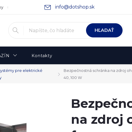
info@dotshop.sk
ky
Podmienky ochrany osobných údajov
Moja objednávka
HĽADAŤ
ZÍN
Kontakty
systémy pre elektrické
Bezpečnostná schránka na zdroj ohr
y
40, 100 W
Bezpečno
na zdroj 