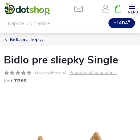
Prejsť
NÁKUPN
na
KOŠÍK
obsah
HĽADAŤ
Bidlá pre sliepky
Bidlo pre sliepky Single
Podrobnosti hodnotenia
Neohodnotené
Kód:
11385