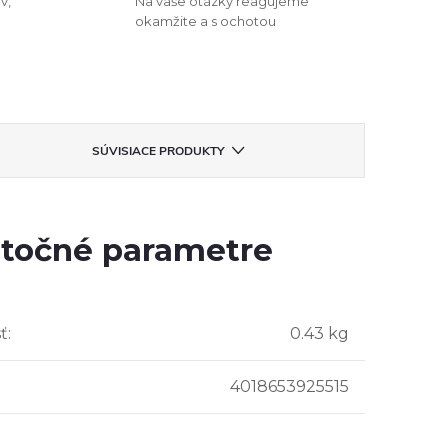
v,
Na vaše otázky reagujeme
okamžite a s ochotou
SÚVISIACE PRODUKTY
točné parametre
ť
:
0.43 kg
4018653925515