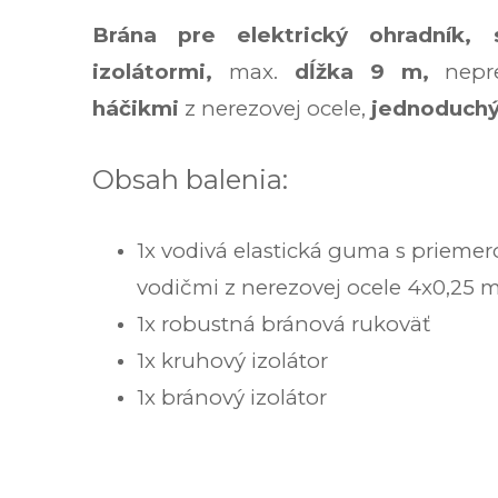
Brána pre elektrický ohradník,
izolátormi,
max.
dĺžka 9 m,
nepr
háčikmi
z nerezovej ocele,
jednoduchý
Obsah balenia:
1x
vodivá elastická guma s prieme
vodičmi z nerezovej ocele 4x0,25
1x robustná bránová rukoväť
1x kruhový izolátor
1x bránový izolátor