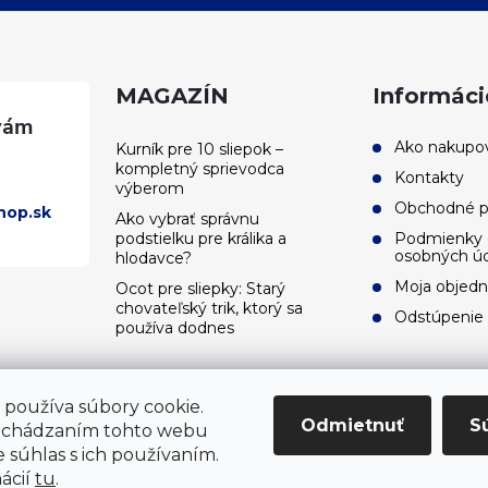
MAGAZÍN
Informáci
Ako nakupo
Kurník pre 10 sliepok –
kompletný sprievodca
Kontakty
výberom
Obchodné 
hop.sk
Ako vybrať správnu
podstielku pre králika a
Podmienky 
osobných ú
hlodavce?
Moja objed
Ocot pre sliepky: Starý
chovateľský trik, ktorý sa
Odstúpenie
používa dodnes
používa súbory cookie.
Odmietnuť
S
echádzaním tohto webu
e súhlas s ich používaním.
mácií
tu
.