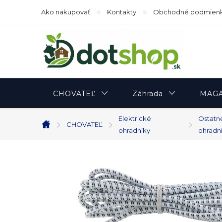
Prejsť
Ako nakupovať
Kontakty
Obchodné podmien
na
obsah
CHOVATEĽ
Záhrada
MAGA
Elektrické
Ostatné
CHOVATEĽ
Domov
ohradníky
ohradn