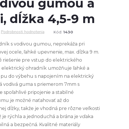
vodivou gumou a
i, dĺžka 4,5-9 m
Podrobnosti hodnotenia
Kód:
1430
adník s vodivou gumou, neprekáža pri
vej ocele, ľahké upevnenie, max. dĺžka 9 m.
é riešenie pre vstup do elektrického
e elektrický ohradník umožňuje ľahké a
pu do výbehu s napojením na elektrický
ká vodivá guma s priemerom 7mm s
spoľahlivé pripojenie a stabilné
umu je možné naťahovať až do
ej dĺžky, takže je vhodná pre rôzne veľkosti
 je rýchla a jednoduchá a brána je vďaka
bilná a bezpečná. Kvalitné materiály