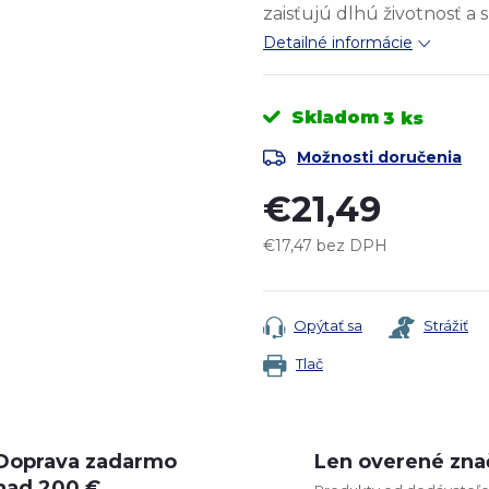
zaisťujú dlhú životnosť a
Detailné informácie
Skladom
3 ks
Možnosti doručenia
€21,49
€17,47 bez DPH
Jednotková
cena:
Opýtať sa
Strážiť
Tlač
Doprava zadarmo
Len overené zna
nad 200 €