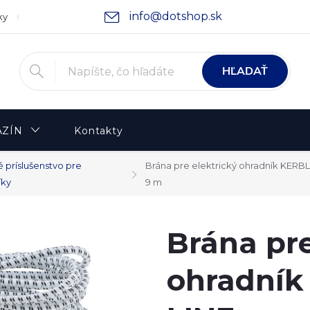
info@dotshop.sk
ky
Podmienky ochrany osobných údajov
Moja objednávka
HĽADAŤ
ZÍN
Kontakty
 príslušenstvo pre
Brána pre elektrický ohradník KERBL 
íky
9 m
Brána pre
ohradník