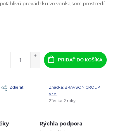
 spoľahlivú prevádzku vo vonkajšom prostredí.
PRIDAŤ DO KOŠÍKA
Zdieľať
Značka:
BRAVSON GROUP
s.r.o.
Záruka
:
2 roky
čky
Rýchla podpora