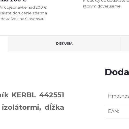
Produkty od dodávateľo
ktorým dôverujeme.
Pri objednávke nad 200 €
získate doručenie zdarma
kdekoľvek na Slovensku.
DISKUSIA
Doda
ník KERBL 442551
Hmotnos
izolátormi, dĺžka
EAN
: