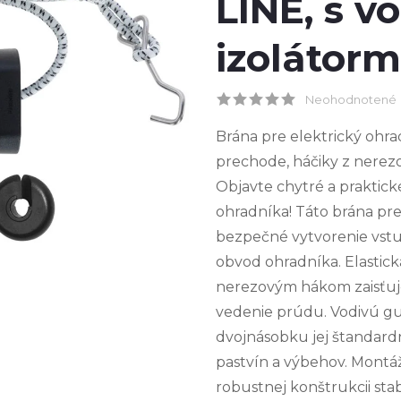
LINE, s 
izolátorm
Neohodnotené
Brána pre elektrický ohr
prechode, háčiky z nerezo
Objavte chytré a praktick
ohradníka! Táto brána pr
bezpečné vytvorenie vstu
obvod ohradníka. Elastic
nerezovým hákom zaisťuje 
vedenie prúdu. Vodivú g
dvojnásobku jej štandardn
pastvín a výbehov. Montáž
robustnej konštrukcii sta