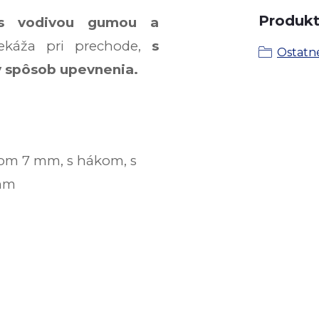
Produkt 
s vodivou gumou a
ekáža pri prechode,
s
Ostatn
 spôsob upevnenia.
rom 7 mm, s hákom, s
 mm