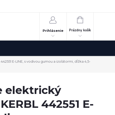
Odstúpenie od zmluvy
NÁKUPNÝ
KOŠÍK
Prázdny košík
Prihlásenie
442551 E-LINE, s vodivou gumou a izolátormi, dĺžka 4,5-
 elektrický
 KERBL 442551 E-