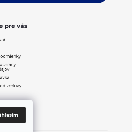
e pre vás
vať
podmienky
ochrany
dajov
návka
 od zmluvy
úhlasím