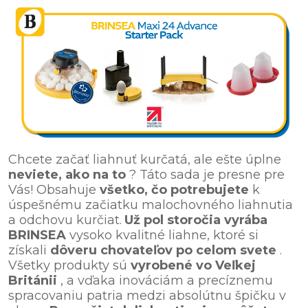
Chcete začať liahnuť kurčatá, ale ešte úplne
neviete, ako na to
? Táto sada je presne pre
Vás! Obsahuje
všetko, čo potrebujete
k
úspešnému začiatku malochovného liahnutia
a odchovu kurčiat.
Už pol storočia vyrába
BRINSEA
vysoko kvalitné liahne, ktoré si
získali
dôveru chovateľov
po celom svete
.
Všetky produkty sú
vyrobené vo Veľkej
Británii
, a vďaka inováciám a precíznemu
spracovaniu patria medzi absolútnu špičku v