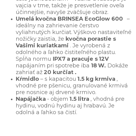
vajcia v tme, takže je presvetlenie oveľa
účinnejšie, navyše zväčšuje obraz.
Umelá kvočna BRINSEA EcoGlow 600
–
ideálny na zahrievanie čerstvo
vyliahnutých kurčiat.
Výškovo nastaviteľné
nožičky
zaistia, že
kvočna porastie s
Vašimi kuriatkami
. Je vyrobená z
odolného a ľahko čistiteľného plastu.
Spĺňa normu
IPX7
a pracuje s
12V
napájaním
pri
spotrebe iba
18
W.
Dokáže
zahriať až
20 kurčiat
.
Kŕmidlo
– s kapacitou
1.5 kg krmiva
,
vhodné pre pšenicu, granulované krmivá
pre nosnice aj drvené krmivo.
Napájačka
- objem
1.5 litra
, vhodná pre
hydinu, vodnú hydinu aj hrabavú. Je
odolná a ľahko sa čistí.