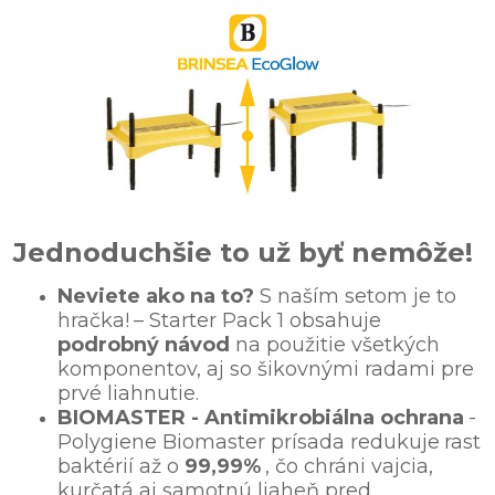
Jednoduchšie to už byť nemôže!
Neviete ako na to?
S naším setom je to
hračka!
– Starter Pack 1 obsahuje
podrobný návod
na použitie všetkých
komponentov, aj so šikovnými radami pre
prvé liahnutie.
BIOMASTER - Antimikrobiálna ochrana
-
Polygiene Biomaster prísada redukuje
rast
baktérií až o
99,99%
, čo chráni vajcia,
kurčatá aj samotnú liaheň pred