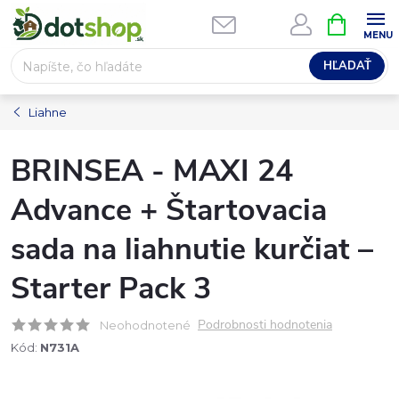
Prejsť
NÁKUPN
na
KOŠÍK
obsah
HĽADAŤ
Liahne
BRINSEA - MAXI 24
Advance + Štartovacia
sada na liahnutie kurčiat –
Starter Pack 3
Podrobnosti hodnotenia
Neohodnotené
Kód:
N731A