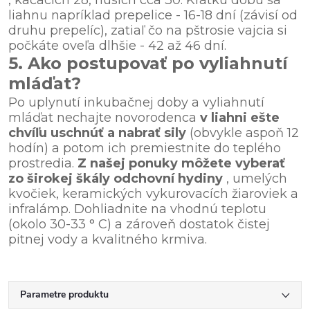
liahnu napríklad prepelice - 16-18 dní (závisí od
druhu prepelíc), zatiaľ čo na pštrosie vajcia si
počkáte oveľa dlhšie - 42 až 46 dní.
5. Ako postupovať po vyliahnutí
mláďat?
Po uplynutí inkubačnej doby a vyliahnutí
mláďat nechajte novorodenca
v liahni ešte
chvíľu uschnúť a nabrať sily
(obvykle aspoň 12
hodín) a potom ich premiestnite do teplého
prostredia.
Z našej ponuky môžete vyberať
zo širokej škály odchovní hydiny
, umelých
kvočiek, keramických vykurovacích žiaroviek a
infralámp. Dohliadnite na vhodnú teplotu
(okolo 30-33 ° C) a zároveň dostatok čistej
pitnej vody a kvalitného krmiva.
Parametre produktu