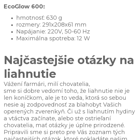
EcoGlow 600:
hmotnosť: 630 g
rozmery: 291x208x61 mm
Napájanie: 220V, 50-60 Hz
Maximálna spotreba: 12 W
Najčastejšie otázky na
liahnutie
Vážení farmári, milí chovatelia,
sme si dobre vedomí toho, že liahnutie nie je
len koníčkom, ale je to veda, ktorá so sebou
nesie aj zodpovednosť za blahobyt Vašich
operených zverenkyň. Či už s liahnutím hydiny
a vtáctva začínate, alebo ste ostrieľaní
chovatelia, mať otázky je úplne prirodzené.
Pripravili sme si preto pre Vás zoznam tých
najčastejších otázok, ktoré pokladáte našim