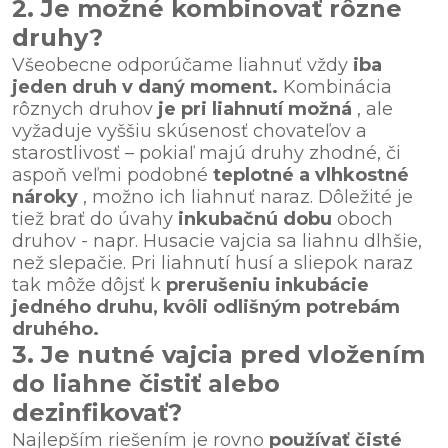
2. Je možné kombinovať rôzne
druhy?
Všeobecne odporúčame liahnuť vždy
iba
jeden druh v daný moment.
Kombinácia
rôznych druhov
je pri liahnutí možná
, ale
vyžaduje vyššiu skúsenosť chovateľov a
starostlivosť – pokiaľ majú druhy zhodné, či
aspoň veľmi podobné
teplotné a vlhkostné
nároky
, možno ich liahnuť naraz. Dôležité je
tiež brať do úvahy
inkubačnú dobu
oboch
druhov - napr. Husacie vajcia sa liahnu dlhšie,
než slepačie. Pri liahnutí husí a sliepok naraz
tak môže dôjsť k
prerušeniu inkubácie
jedného druhu, kvôli odlišným potrebám
druhého.
3. Je nutné vajcia pred vložením
do liahne čistiť alebo
dezinfikovať?
Najlepším riešením je rovno
používať čisté