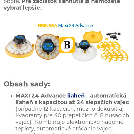
obore.
Pre začiatok liahnutia si nemôžete
vybrať lepšie.
Obsah sady:
MAXI 24 Advance
liaheň
–
automatická
liaheň s kapacitou až 24
slepačích vajec
(prípadne 12 kačacích, možno dokúpiť aj
kvadranty pre 40 prepeličích či 8 husacích
vajec)
. Kombinuje elektronické riadenie
teploty, automatické otáčanie vajec,