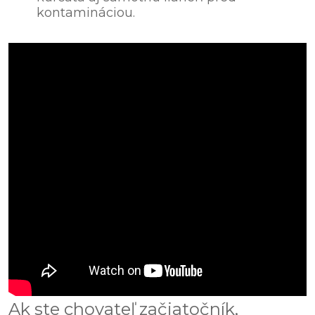
kontamináciou.
Ak ste chovateľ začiatočník,