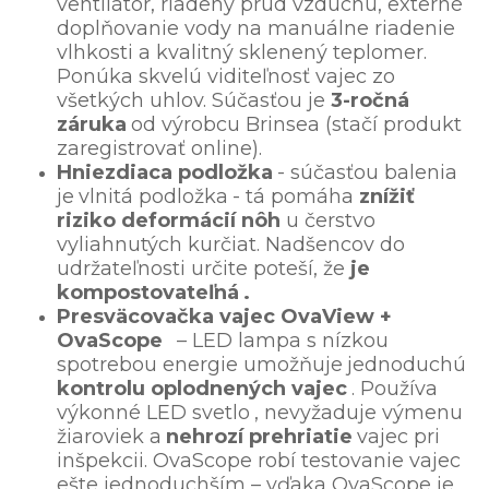
ventilátor, riadený prúd vzduchu, externé
doplňovanie vody na manuálne riadenie
vlhkosti a kvalitný sklenený teplomer.
Ponúka skvelú viditeľnosť vajec zo
všetkých uhlov. Súčasťou je
3-ročná
záruka
od výrobcu Brinsea (stačí produkt
zaregistrovať online).
Hniezdiaca podložka
- súčasťou balenia
je
vlnitá podložka
- tá pomáha
znížiť
riziko deformácií nôh
u čerstvo
vyliahnutých kurčiat. Nadšencov do
udržateľnosti určite poteší, že
je
kompostovateľná
.
Presväcovačka vajec OvaView +
OvaScope
– LED lampa s nízkou
spotrebou energie umožňuje
jednoduchú
kontrolu oplodnených vajec
. Používa
výkonné LED svetlo
, nevyžaduje výmenu
žiaroviek a
nehrozí prehriatie
vajec pri
inšpekcii. OvaScope robí testovanie vajec
ešte jednoduchším – vďaka OvaScope je