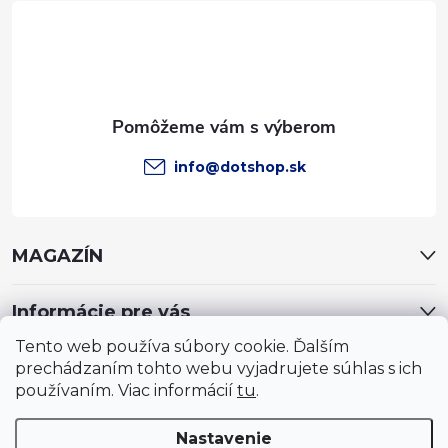
t
i
e
info
@
dotshop.sk
MAGAZÍN
Informácie pre vás
Tento web používa súbory cookie. Ďalším
prechádzaním tohto webu vyjadrujete súhlas s ich
používaním. Viac informácií
tu
.
Nastavenie