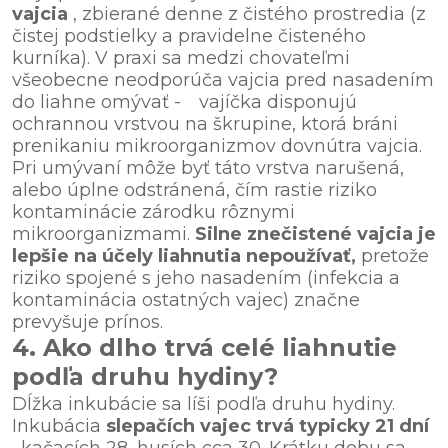
vajcia
, zbierané denne z čistého prostredia (z
čistej podstielky a pravidelne čisteného
kurníka). V praxi sa medzi chovateľmi
všeobecne neodporúča vajcia pred nasadením
do liahne omývať -
vajíčka disponujú
ochrannou vrstvou na škrupine, ktorá bráni
prenikaniu mikroorganizmov dovnútra vajcia.
Pri umývaní môže byť táto vrstva narušená,
alebo úplne odstránená, čím rastie riziko
kontaminácie zárodku rôznymi
mikroorganizmami.
Silne znečistené vajcia je
lepšie na účely liahnutia nepoužívať,
pretože
riziko spojené s jeho nasadením (infekcia a
kontaminácia ostatných vajec) značne
prevyšuje prínos.
4. Ako dlho trvá celé liahnutie
podľa druhu hydiny?
Dĺžka inkubácie sa líši podľa druhu hydiny.
Inkubácia
slepačích vajec trvá typicky 21 dní
, kačacích 28, husích cca 30. Krátku dobu sa