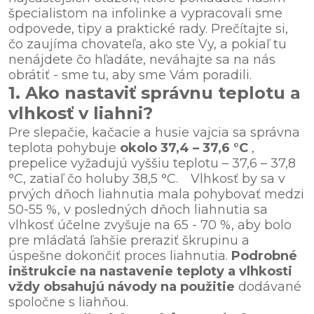
špecialistom na infolinke a vypracovali sme
odpovede, tipy a praktické rady. Prečítajte si,
čo zaujíma chovateľa, ako ste Vy, a pokiaľ tu
nenájdete čo hľadáte, neváhajte sa na nás
obrátiť - sme tu, aby sme Vám poradili.
1. Ako nastaviť správnu teplotu a
vlhkosť v liahni?
Pre slepačie, kačacie a husie vajcia sa správna
teplota pohybuje
okolo 37,4 – 37,6 °C
,
prepelice vyžadujú vyššiu teplotu – 37,6 – 37,8
°C, zatiaľ čo holuby 38,5 °C.
Vlhkosť by sa v
prvých dňoch liahnutia mala pohybovať medzi
50-55 %, v posledných dňoch liahnutia sa
vlhkosť účelne zvyšuje na 65 - 70 %, aby bolo
pre mláďatá ľahšie preraziť škrupinu a
úspešne dokončiť proces liahnutia.
Podrobné
inštrukcie na nastavenie teploty a vlhkosti
vždy obsahujú návody na použitie
dodávané
spoločne s liahňou.