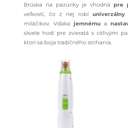
Brúska na pazúriky je vhodná
pre 
veľkostí, čo z nej robí
univerzálny
miláčikov. Vďaka
jemnému
a
nasta
skvele hodí pre zvieratá s citlivými p
ktorí sa boja tradičného strihania.