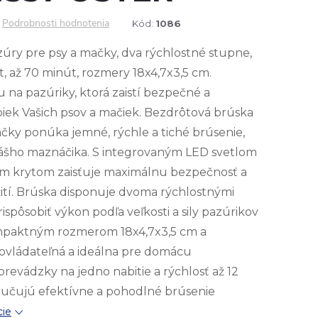
Podrobnosti hodnotenia
Kód:
1086
úry pre psy a mačky, dva rýchlostné stupne,
t, až 70 minút, rozmery 18x4,7x3,5 cm.
na pazúriky, ktorá zaistí bezpečné a
biek Vašich psov a mačiek. Bezdrôtová brúska
čky ponúka jemné, rýchle a tiché brúsenie,
 Vášho maznáčika. S integrovaným LED svetlom
ým krytom zaisťuje maximálnu bezpečnosť a
ití. Brúska disponuje dvoma rýchlostnými
spôsobiť výkon podľa veľkosti a sily pazúrikov
ompaktným rozmerom 18x4,7x3,5 cm a
 ovládateľná a ideálna pre domácu
 prevádzky na jedno nabitie a rýchlosť až 12
ručujú efektívne a pohodlné brúsenie
cie