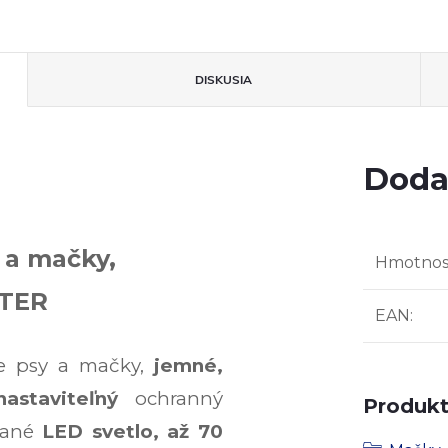
DISKUSIA
Doda
 a mačky,
Hmotnos
STER
EAN
:
e psy a mačky,
jemné,
nastaviteľný
ochranný
Produkt 
vané
LED svetlo,
až 70