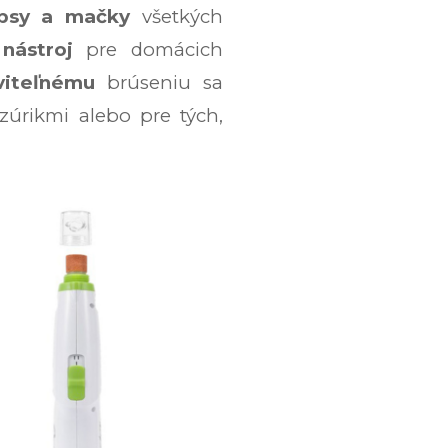
psy a mačky
všetkých
 nástroj
pre domácich
viteľnému
brúseniu sa
azúrikmi alebo pre tých,