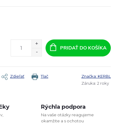
PRIDAŤ DO KOŠÍKA
Zdieľať
Tlač
Značka:
KERBL
Záruka
:
2 roky
čky
Rýchla podpora
v,
Na vaše otázky reagujeme
okamžite a s ochotou