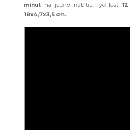
minút
na jedno nabitie,
rýchlosť
12
18x4,7x3,5 cm.