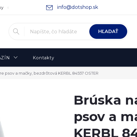
info@dotshop.sk
ky
Podmienky ochrany osobných údajov
Moja objednávka
HĽADAŤ
ZÍN
Kontakty
pre psov a mačky, bezdrôtová KERBL 84557 OSTER
Brúska n
psov a m
KERBL 8