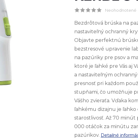
Neohodnotené
Bezdrôtová brúska na paz
nastaviteľný ochranný kry
Objavte perfektnú brúsku 
bezstresové upravenie la
na pazúriky pre psov a ma
ktoré je ľahké pre Vás aj
a nastaviteľným ochrann
presnosť pri každom použ
stupňami, čo umožňuje pri
Vášho zvieraťa. Vďaka k
ľahkému dizajnu je ľahko
starostlivosť. Až 70 minút
000 otáčok za minútu za
pazúrikov.
Detailné informá