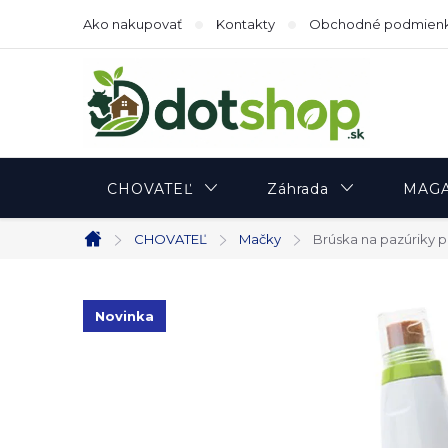
Prejsť
Ako nakupovať
Kontakty
Obchodné podmien
na
obsah
CHOVATEĽ
Záhrada
MAGA
CHOVATEĽ
Mačky
Brúska na pazúriky 
Domov
Novinka