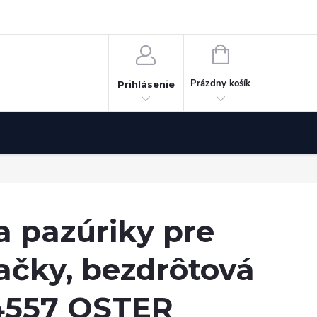
Odstúpenie od zmluvy
NÁKUPNÝ
KOŠÍK
Prázdny košík
Prihlásenie
a pazúriky pre
ačky, bezdrôtová
4557 OSTER