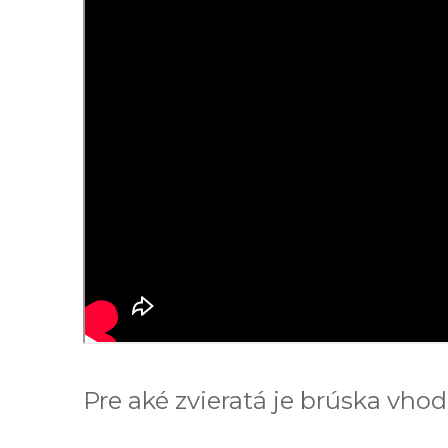
Pre aké zvieratá je brúska vho