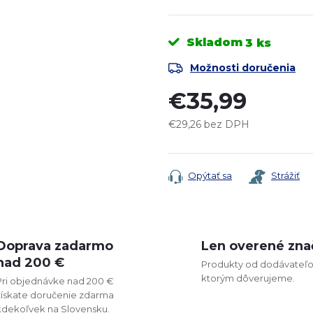
Skladom
3 ks
Možnosti doručenia
€35,99
€29,26 bez DPH
Jednotková
cena:
Opýtať sa
Strážiť
Doprava zadarmo
Len overené zna
nad 200 €
Produkty od dodávateľo
ktorým dôverujeme.
Pri objednávke nad 200 €
získate doručenie zdarma
kdekoľvek na Slovensku.