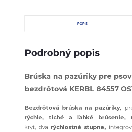
POPIS
Podrobný popis
Brúska na pazúriky pre psov
bezdrôtová KERBL 84557 O
Bezdrôtová brúska na pazúriky,
pr
rýchle, tiché a ľahké brúsenie,
kryt,
dva
rýchlostné
stupne,
integro