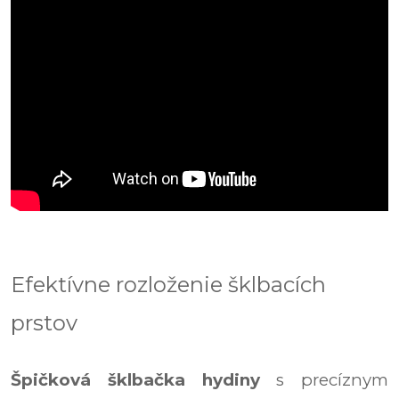
Efektívne rozloženie šklbacích
prstov
Špičková šklbačka hydiny
s precíznym