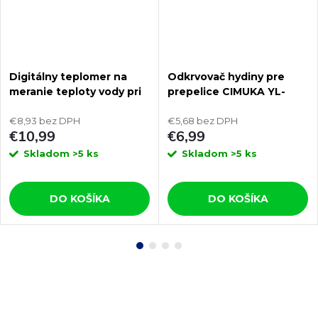
Digitálny teplomer na
Odkrvovač hydiny pre
meranie teploty vody pri
prepelice CIMUKA YL-
sparenie hydiny BRAND
CN01-Q
DT-110
€8,93 bez DPH
€5,68 bez DPH
€10,99
€6,99
Skladom
>5 ks
Skladom
>5 ks
DO KOŠÍKA
DO KOŠÍKA