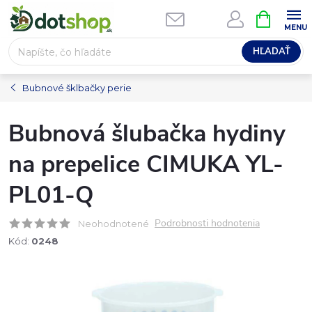
Prejsť
NÁKUPN
na
KOŠÍK
obsah
HĽADAŤ
Bubnové šklbačky perie
Bubnová šlubačka hydiny
na prepelice CIMUKA YL-
PL01-Q
Podrobnosti hodnotenia
Neohodnotené
Kód:
0248