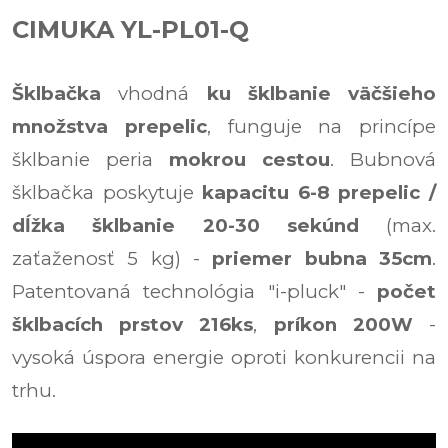
CIMUKA YL-PL01-Q
Šklbačka
vhodná
ku šklbanie väčšieho
množstva prepelic
, funguje na princípe
šklbanie peria
mokrou cestou
. Bubnová
šklbačka poskytuje
kapacitu 6-8 prepelic /
dĺžka šklbanie 20-30 sekúnd
(max.
zaťaženosť 5 kg) -
priemer bubna 35cm
.
Patentovaná technológia "i-pluck" -
počet
šklbacích prstov 216ks
,
príkon 200W
-
vysoká úspora energie oproti konkurencii na
trhu.