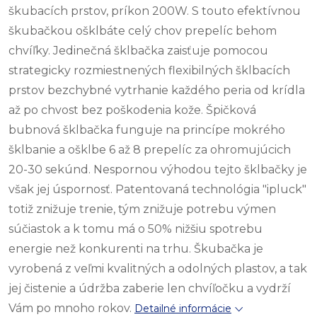
škubacích prstov, príkon 200W. S touto efektívnou
škubačkou ošklbáte celý chov prepelíc behom
chvíľky. Jedinečná šklbačka zaisťuje pomocou
strategicky rozmiestnených flexibilných šklbacích
prstov bezchybné vytrhanie každého peria od krídla
až po chvost bez poškodenia kože. Špičková
bubnová šklbačka funguje na princípe mokrého
šklbanie a ošklbe 6 až 8 prepelíc za ohromujúcich
20-30 sekúnd. Nespornou výhodou tejto šklbačky je
však jej úspornosť. Patentovaná technológia "ipluck"
totiž znižuje trenie, tým znižuje potrebu výmen
súčiastok a k tomu má o 50% nižšiu spotrebu
energie než konkurenti na trhu. Škubačka je
vyrobená z veľmi kvalitných a odolných plastov, a tak
jej čistenie a údržba zaberie len chvíľočku a vydrží
Vám po mnoho rokov.
Detailné informácie