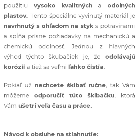
použitiu
vysoko kvalitných
a
odolných
plastov.
Tento špeciálne vyvinutý materiál je
navrhnutý s ohľadom na styk
s potravinami
a spĺňa prísne požiadavky na mechanickú a
chemickú odolnosť. Jednou z hlavných
výhod týchto škubačiek je, že
odolávajú
korózii
a tiež sa veľmi
ľahko čistia
.
Pokiaľ už
nechcete šklbať ručne
, tak Vám
môžeme
odporučiť túto šklbačku
, ktorá
Vám
ušetrí veľa času a práce.
Návod k obsluhe na stiahnutie: