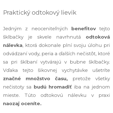
Praktický odtokový lievik
Jedným z neoceniteľných
benefitov
tejto
šklbačky je skvele navrhnutá
odtoková
nálevka
, ktorá dokonale plní svoju úlohu pri
odvádzaní vody, peria a ďalších nečistôt, ktoré
sa pri šklbaní vytvárajú v bubne šklbačky.
Vďaka tejto šikovnej vychytávke ušetríte
značné množstvo času,
pretože všetky
nečistoty sa
budú hromadiť
iba na jednom
mieste. Túto odtokovú nálevku v praxi
naozaj oceníte.