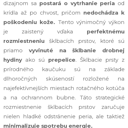
dizajnom sa
postará o vytrhanie peria
od
krídla až po chvost, pričom
nedochádza k
poškodeniu kože.
Tento výnimočný výkon
je zaistený vďaka
perfektnému
rozmiestneniu
šklbacích prstov, ktoré sú
priamo
vyvinuté na šklbanie drobnej
hydiny
ako sú
prepelice
. Šklbacie prsty z
prírodného kaučuku sú na základe
dlhoročných skúseností rozložené na
najefektívnejších miestach rotačného kotúča
a na ochrannom bubne. Táto strategické
rozmiestnenie šklbacích prstov zaručuje
nielen hladké odstránenie peria, ale taktiež
minimalizuje spotrebu energie.