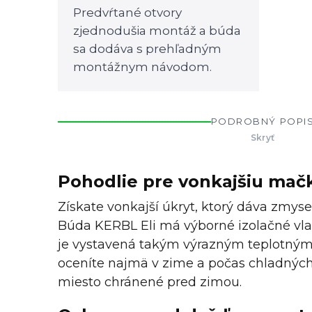
Predvŕtané otvory
zjednodušia montáž a búda
sa dodáva s prehľadným
montážnym návodom.
PODROBNÝ POPI
Skryť
Pohodlie pre vonkajšiu mačk
Získate vonkajší úkryt, ktorý dáva zmyse
Búda KERBL Eli má výborné izolačné vla
je vystavená takým výrazným teplotným 
oceníte najmä v zime a počas chladnýc
miesto chránené pred zimou.