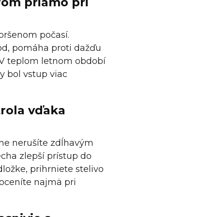
rom priamo pri
oršenom počasí.
od, pomáha proti dažďu
. V teplom letnom období
 bol vstup viac
trola vďaka
ne nerušíte zdĺhavým
cha zlepší prístup do
ožke, prihrniete stelivo
 oceníte najmä pri