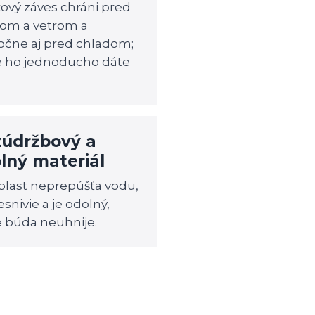
kový záves chráni pred
om a vetrom a
točne aj pred chladom;
te ho jednoducho dáte
údržbový a
lný materiál
plast neprepúšťa vodu,
snivie a je odolný,
e búda neuhnije.