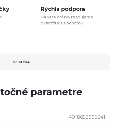
čky
Rýchla podpora
v,
Na vaše otázky reagujeme
okamžite a s ochotou
DISKUSIA
točné parametre
4018653995341