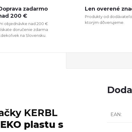
Doprava zadarmo
Len overené zna
nad 200 €
Produkty od dodávateľo
ktorým dôverujeme.
Pri objednávke nad 200 €
získate doručenie zdarma
kdekoľvek na Slovensku.
Doda
mačky KERBL
EAN
:
 EKO plastu s