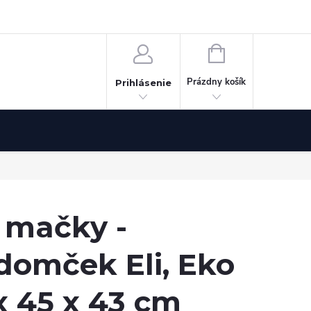
Odstúpenie od zmluvy
NÁKUPNÝ
KOŠÍK
Prázdny košík
Prihlásenie
 mačky -
domček Eli, Eko
 x 45 x 43 cm