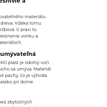
esnivie a
lovateľného materiálu
% dreva. Vďaka tomu
žbová. V praxi to
iestnenie vonku a
ateriáloch.
o umývateľná
EKO plast je odolný voči
ucho sa umýva. Materiál
é pachy, čo je výhoda
 alebo pri dome.
i bez zbytočných