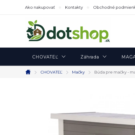
Prejsť
Ako nakupovať
Kontakty
Obchodné podmien
na
obsah
CHOVATEĽ
Záhrada
MAGA
CHOVATEĽ
Mačky
Búda pre mačky - mač
Domov