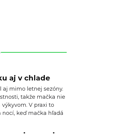
S
u aj v chlade
l aj mimo letnej sezóny.
stnosti, takže mačka nie
výkyvom. V praxi to
h nocí, keď mačka hľadá