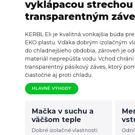
vyklápacou strechou
transparentným záv
KERBL Eli je kvalitná vonkajšia búda pr
EKO plastu. Vďaka dobrým izolačným vla
do chladnejšieho obdobia, zároveň je od
materiál neprepúšťa vodu. Vchod chrán
transparentný pásikový záves, ktorý pom
čiastočne aj proti chladu.
HLAVNÉ VÝHODY
Mačka v suchu a
Men
väčšom teple
vst
Dobré izolačné vlastnosti
Odní