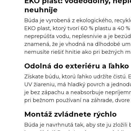
EKO plast: vodeodolný, nepl
neuhnije
Búda je vyrobená z ekologického, recyk
EKO plast, ktorý tvorí 60 % plastu a 40 
neprepúšťa vodu, neplesnivie a je bezúdr
znamená, že je vhodná na dlhodobé um
nemusíte riešiť hnitie ako pri bežných m
Odolná do exteriéru a ľahk
Získate búdu, ktorú ľahko udržíte čistú. 
UV žiareniu, má hladký povrch a jednod
je bez zápachu a neabsorbuje nepríjemn
pri bežnom používaní na záhrade, dvore
Montáž zvládnete rýchlo
Búda je navrhnutá tak, aby ste ju zložil