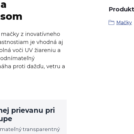
 a
Produkt 
esom
Mačky
e mačky z inovatívneho
stnostiam je vhodná aj
olná voči UV žiareniu a
i odnímateľný
áha proti dažďu, vetru a
ej prievanu pri
upe
mateľný transparentný