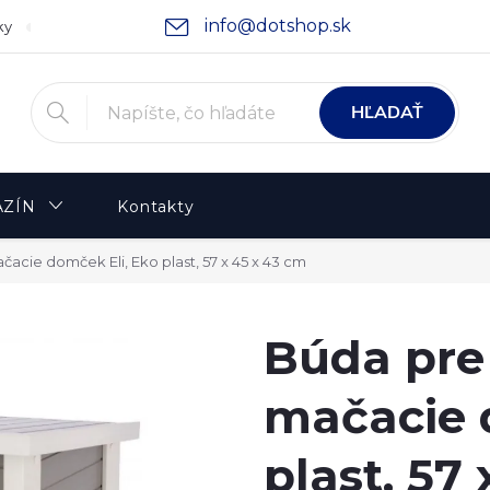
info@dotshop.sk
ky
Podmienky ochrany osobných údajov
Moja objednávka
HĽADAŤ
ZÍN
Kontakty
acie domček Eli, Eko plast, 57 x 45 x 43 cm
Búda pre
mačacie 
plast, 57