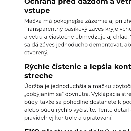
Ochrana pred dažďom a vet
vstupe
Mačka má pokojnejšie zázemie aj pri zh
Transparentný pásikový záves kryje vch
a vetru a čiastočne obmedzuje aj chlad
sa dá záves jednoducho demontovať, aby
otvorený.
Rýchle čistenie a lepšia kon
streche
Údržba je jednoduchšia a mačku zbytoč
„dobýjaním sa“ dovnútra. Vyklápacia stre
búdy, takže sa pohodlne dostanete k podl
alebo búdu rýchlo vyčistíte. Tento detail
pravidelnej kontrole a upratovaní.