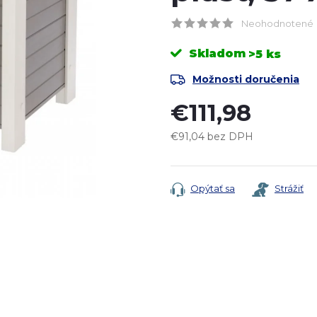
Neohodnotené
Skladom
>5 ks
Možnosti doručenia
€111,98
€91,04 bez DPH
Jednotková
cena:
Opýtať sa
Strážiť