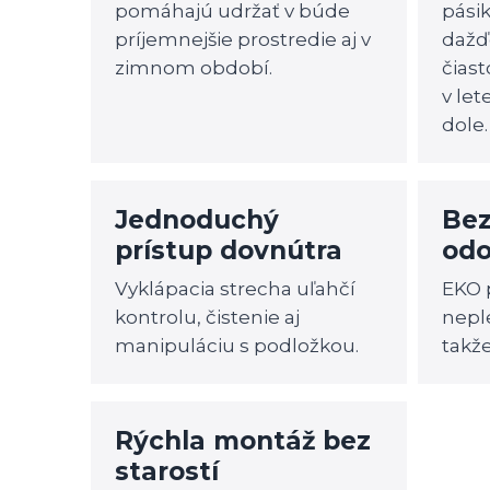
pomáhajú udržať v búde
pási
príjemnejšie prostredie aj v
dažď
zimnom období.
čias
v le
dole.
Jednoduchý
Bez
prístup dovnútra
odo
Vyklápacia strecha uľahčí
EKO 
kontrolu, čistenie aj
neple
manipuláciu s podložkou.
takž
Rýchla montáž bez
starostí