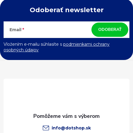
Odoberať newsletter
Z
ODOBERAŤ
Email
á
Vložením e-mailu súhlasíte s
podmienkami ochrany
p
osobných údajov
ä
t
i
e
info
@
dotshop.sk