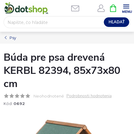
Prejsť
NÁKUPN
na
KOŠÍK
obsah
HĽADAŤ
Psy
Búda pre psa drevená
KERBL 82394, 85x73x80
cm
Podrobnosti hodnotenia
Neohodnotené
Kód:
0692