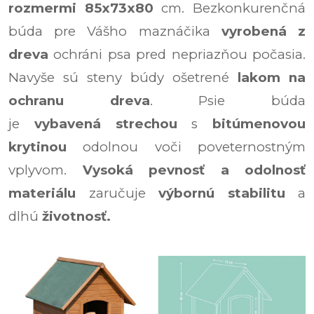
rozmermi
85x73x80
cm. Bezkonkurenčná
búda pre Vášho maznáčika
vyrobená z
dreva
ochráni psa pred nepriazňou počasia.
Navyše sú steny búdy ošetrené
lakom na
ochranu dreva
. Psie búda
je
vybavená
strechou
s
bitúmenovou
krytinou
odolnou voči poveternostným
vplyvom.
Vysoká pevnosť a odolnosť
materiálu
zaručuje
výbornú stabilitu
a
dlhú
životnosť.