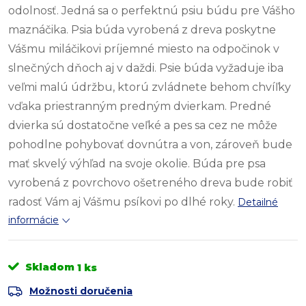
odolnosť. Jedná sa o perfektnú psiu búdu pre Vášho
maznáčika. Psia búda vyrobená z dreva poskytne
Vášmu miláčikovi príjemné miesto na odpočinok v
slnečných dňoch aj v daždi. Psie búda vyžaduje iba
veľmi malú údržbu, ktorú zvládnete behom chvíľky
vďaka priestranným predným dvierkam. Predné
dvierka sú dostatočne veľké a pes sa cez ne môže
pohodlne pohybovať dovnútra a von, zároveň bude
mať skvelý výhľad na svoje okolie. Búda pre psa
vyrobená z povrchovo ošetreného dreva bude robiť
radosť Vám aj Vášmu psíkovi po dlhé roky.
Detailné
informácie
Skladom
1 ks
Možnosti doručenia