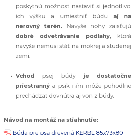
poskytnú možnosť nastaviť si jednotlivo
ich výšku a umiestniť búdu
aj na
nerovný terén.
Navyše nohy zaisťujú
dobré odvetrávanie podlahy,
ktorá
navyše nemusí stáť na mokrej a studenej
zemi.
Vchod
psej búdy
je dostatočne
priestranný
a psík ním môže pohodlne
prechádzať dovnútra aj von z búdy.
Návod na montáž na stiahnutie:
Búda pre psa drevená KERBL 85x73x80