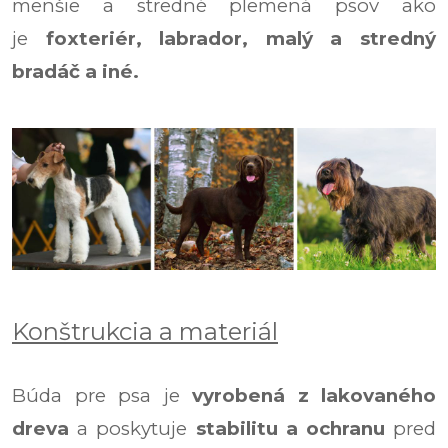
menšie a stredné plemená psov ako
je
foxteriér, labrador, malý a stredný
bradáč a iné.
Konštrukcia a materiál
Búda pre psa je
vyrobená z lakovaného
dreva
a
poskytuje
stabilitu a ochranu
pred