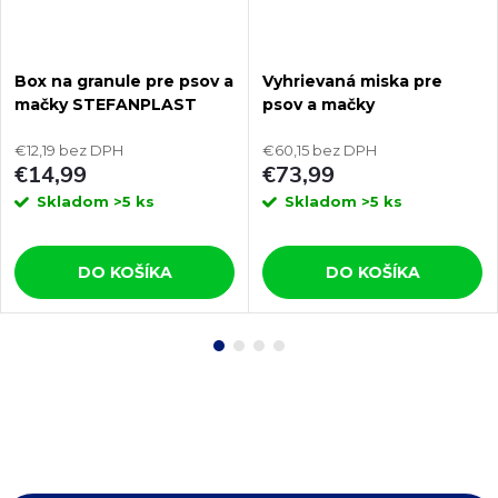
Box na granule pre psov a
Vyhrievaná miska pre
mačky STEFANPLAST
psov a mačky
FUSTO 25L
THERMODOG 3113202 1,8l
€12,19 bez DPH
€60,15 bez DPH
€14,99
€73,99
Skladom
>5 ks
Skladom
>5 ks
DO KOŠÍKA
DO KOŠÍKA