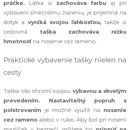
práčke.
Látka si
zachováva farbu
aj pri
vystavení slnečnému žiareniu, je príjemná na
dotyk a
vyniká svojou ľahkosťou,
takže si
cestovná
taška zachováva nízku
hmotnosť
na nosenie cez rameno.
Praktické vybavenie tašky nielen na
cesty
Taška Vás ohromí svojou
výbavou a skvelým
prevedením.
Nastaviteľný popruh s
polstrovaním
je možné využiť na
nosenie
cez rameno
alebo v ruke
.
Aby bol pri nosení
mazlíček v bezpečí, môžete ho
pripnúť na