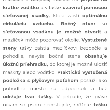
krátke vodítko
a v taške
uzavrieť pomocou
sieťovanej vsadky,
ktorá zaistí
optimálnu
cirkuláciu vzduchu.
Bočný otvor
so
sieťovanou vsadkou je možné otvoriť
a
mazlíček môže pozorovať okolie.
Vystužené
steny
tašky zaistia mazlíčkovi bezpečie a
pohodlie, navyše bočná stena
obsahuje
úložnú priehradku,
do ktorej je možné uložiť
maškrty alebo vodítko.
Praktická vystužená
podložka s plyšovým poťahom
poslúži ako
pohodlné miesto na odpočinok a tiež
udržuje tvar tašky.
V prípade, že práve
nikam so psom necestujete, môžete
tašku