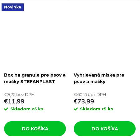
Novinka
Box na granule pre psov a
Vyhrievaná miska pre
mačky STEFANPLAST
psov a mačky
FUSTO 15L
THERMODOG 3113202 1,8l
€9,75 bez DPH
€60,15 bez DPH
€11,99
€73,99
Skladom
>5 ks
Skladom
>5 ks
DO KOŠÍKA
DO KOŠÍKA