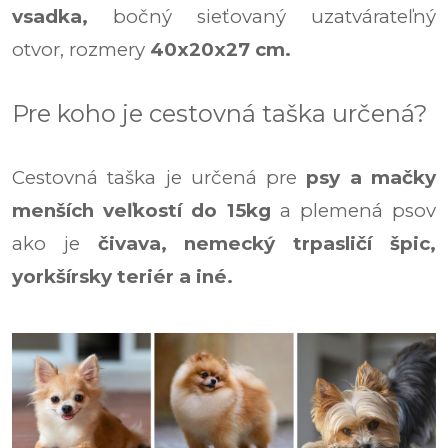
vsadka,
bočný sieťovaný uzatvárateľný
otvor, rozmery
40x20x27 cm.
Pre koho je cestovná taška určená?
Cestovná taška je určená pre
psy a mačky
menších veľkostí
do 15kg
a plemená psov
ako je
čivava, nemecký trpasličí špic,
yorkšírsky teriér a iné.