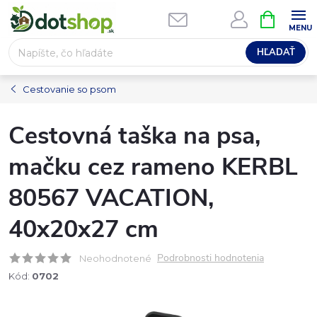
Prejsť
NÁKUPN
na
KOŠÍK
obsah
HĽADAŤ
Cestovanie so psom
Cestovná taška na psa,
mačku cez rameno KERBL
80567 VACATION,
40x20x27 cm
Podrobnosti hodnotenia
Neohodnotené
Kód:
0702