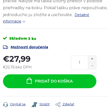
práčke. Navyše má taška úložný priestor v podobe
priehradky na boku. Pokiaľ tašku práve nepoužívate,
jednoducho ju zložíte a uschováte.
Detailné
informácie
Skladom
3 ks
Možnosti doručenia
€27,99
€22,76 bez DPH
Jednotková
cena:
PRIDAŤ DO KOŠÍKA
Opýtať sa
Strážiť
Zdieľať