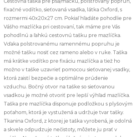
Cestovná taška pre psa/mačku, polstrovaný popruh,
fixačné vodítko, sieťovaná vsadka, látka Oxford, s
rozmermi 40x20x27 cm. Pokiaľ hľadáte pohodlie pre
Vášho mazlíčka pri cestovaní, tak máme pre Vás
pohodlnú a ľahkú cestovnú tašku pre mazlíčka.
Vďaka polstrovanému ramennému popruhu je
možné tašku nosiť cez rameno alebo v ruke. Taška
má krátke vodítko pre fixáciu mazlíčka a tiež ho
možno v taške uzavrieť pomocou sieťovanej vsadky,
ktorá zaistí bezpečie a optimálne prúdenie
vzduchu. Bočný otvor na taške so sieťovanou
vsadkou je možné otvoriť pre lepší výhľad mazlíčka.
Taška pre mazlíčka disponuje podložkou s plyšovým
poťahom, ktorá je vystužená a udržuje tvar tašky.
Tkanina Oxford, z ktorej je taška vyrobená, je odolná
a skvele odpudzuje nečistoty, môžete ju prať v