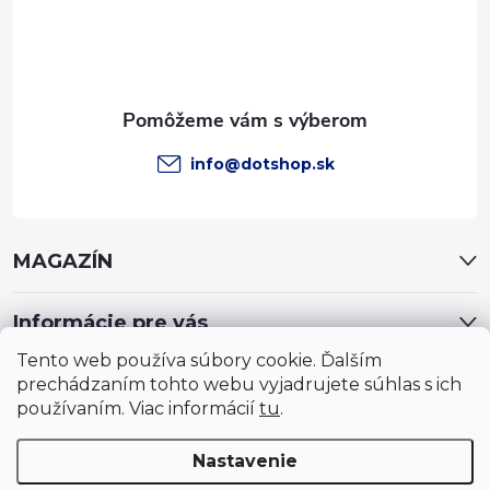
i
e
info
@
dotshop.sk
MAGAZÍN
Informácie pre vás
Tento web používa súbory cookie. Ďalším
prechádzaním tohto webu vyjadrujete súhlas s ich
používaním. Viac informácií
tu
.
Nastavenie
Copyright 2026
DotShop - všetko pre záhradu, dom, chovateľa,