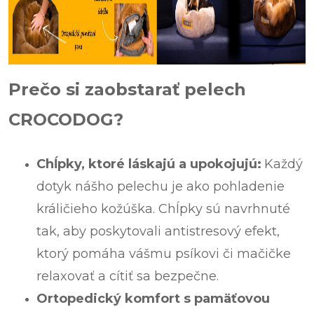
Prečo si zaobstarať pelech
CROCODOG?
Chĺpky, ktoré láskajú a upokojujú:
Každý
dotyk nášho pelechu je ako pohladenie
králičieho kožúška. Chĺpky sú navrhnuté
tak, aby poskytovali antistresový efekt,
ktorý pomáha vášmu psíkovi či mačičke
relaxovať a cítiť sa bezpečne.
Ortopedický komfort s pamäťovou