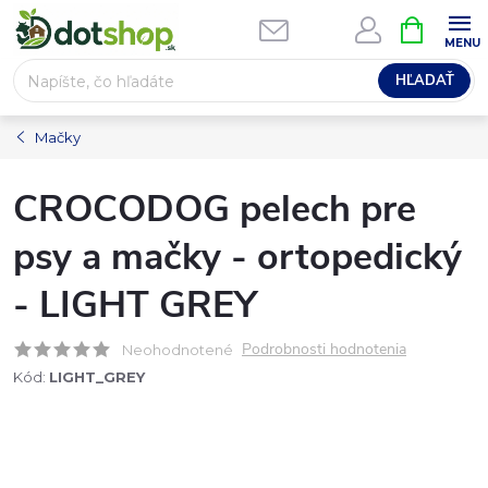
Prejsť
NÁKUPN
na
KOŠÍK
obsah
HĽADAŤ
Mačky
CROCODOG pelech pre
psy a mačky - ortopedický
- LIGHT GREY
Podrobnosti hodnotenia
Neohodnotené
Kód:
LIGHT_GREY