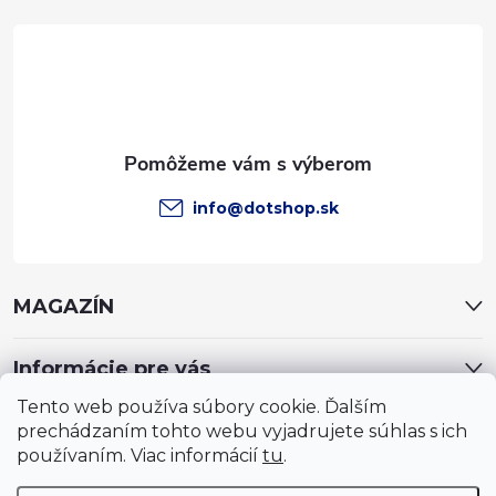
t
i
e
info
@
dotshop.sk
MAGAZÍN
Informácie pre vás
Tento web používa súbory cookie. Ďalším
prechádzaním tohto webu vyjadrujete súhlas s ich
používaním. Viac informácií
tu
.