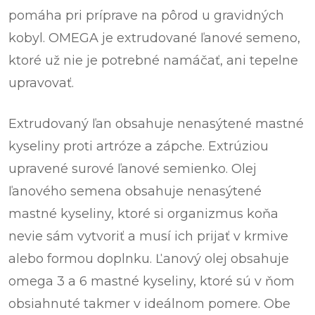
pomáha pri príprave na pôrod u gravidných
kobyl. OMEGA je extrudované ľanové semeno,
ktoré už nie je potrebné namáčať, ani tepelne
upravovať.
Extrudovaný ľan obsahuje nenasýtené mastné
kyseliny proti artróze a zápche. Extrúziou
upravené surové ľanové semienko. Olej
ľanového semena obsahuje nenasýtené
mastné kyseliny, ktoré si organizmus koňa
nevie sám vytvoriť a musí ich prijať v krmive
alebo formou doplnku. Ľanový olej obsahuje
omega 3 a 6 mastné kyseliny, ktoré sú v ňom
obsiahnuté takmer v ideálnom pomere. Obe