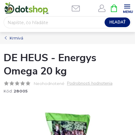
Prejsť
NÁKUPN
na
KOŠÍK
obsah
HĽADAŤ
Krmivá
DE HEUS - Energys
Omega 20 kg
Podrobnosti hodnotenia
Neohodnotené
Kód:
28005