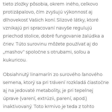
tieto zložky pôsobia, okrem iného, celkovo
protizápalovo, čím zvyšujú výkonnosť aj
dlhovekosť Vašich koní. Slizové látky, ktoré
vznikajú pri spracovaní navyše regulujú
priechod stolice, dobré fungovanie žalúdka a
čriev. Túto surovinu môžete používať aj do
„mashov“ spoločne s otrubami, soľou a
kukuricou.
Obsiahnutý linamarín zo surového ľanového
semena, ktorý sa pri trávení rozkladá čiastočne
aj na jedovaté metabolity, je pri tepelnej
úprave (varení, extrúzii, parení, apod.)
inaktivovaný. Toto krmivo je teda z tohto