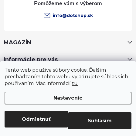
e
info
@
dotshop.sk
MAGAZÍN
Informácie pre vás
Tento web používa súbory cookie. Ďalším
prechádzaním tohto webu vyjadrujete súhlas s ich
používaním. Viac informácií
tu
.
Nastavenie
Copyright 2026
DotShop - všetko pre záhradu, dom, chovateľa,
farmu
. Všetky práva vyhradené.
Upraviť nastavenie cookies
Odmietnuť
Súhlasím
Vytvoril Shoptet