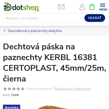
Prejsť
NÁKUPN
na
KOŠÍK
obsah
HĽADAŤ
Starostlivosť o paznechty dobytka
Dechtová páska na
paznechty KERBL 16381
CERTOPLAST, 45mm/25m,
čierna
Podrobnosti hodnotenia
Neohodnotené
Kód:
1148
Novinka