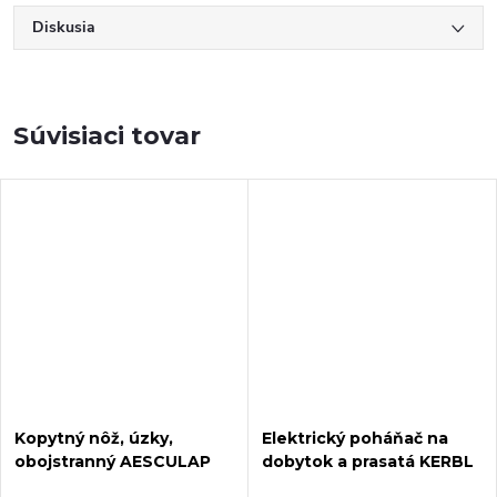
Diskusia
Súvisiaci tovar
Kopytný nôž, úzky,
Elektrický poháňač na
obojstranný AESCULAP
dobytok a prasatá KERBL
GTA315
11261 ANISHOCK PRO