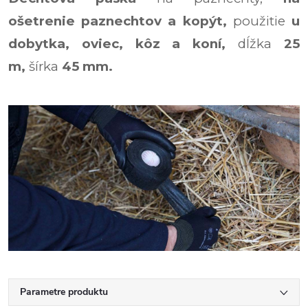
ošetrenie paznechtov a kopýt,
použitie
u
dobytka, oviec, kôz a koní,
dĺžka
25
m,
šírka
45 mm.
Parametre produktu