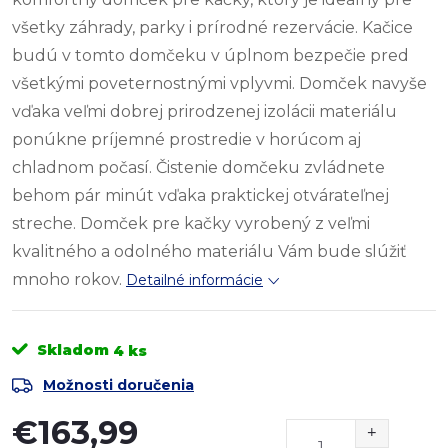
všetky záhrady, parky i prírodné rezervácie. Kačice
budú v tomto domčeku v úplnom bezpečie pred
všetkými poveternostnými vplyvmi. Domček navyše
vďaka veľmi dobrej prirodzenej izolácii materiálu
ponúkne príjemné prostredie v horúcom aj
chladnom počasí. Čistenie domčeku zvládnete
behom pár minút vďaka praktickej otvárateľnej
streche. Domček pre kačky vyrobený z veľmi
kvalitného a odolného materiálu Vám bude slúžiť
mnoho rokov.
Detailné informácie
Skladom
4 ks
Možnosti doručenia
€163,99