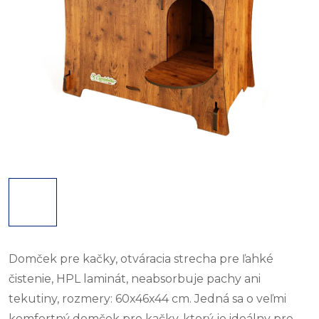
Domček pre kačky, otváracia strecha pre ľahké
čistenie, HPL laminát, neabsorbuje pachy ani
tekutiny, rozmery: 60x46x44 cm. Jedná sa o veľmi
komfortný domček pre kačky, ktorý je ideálny pre