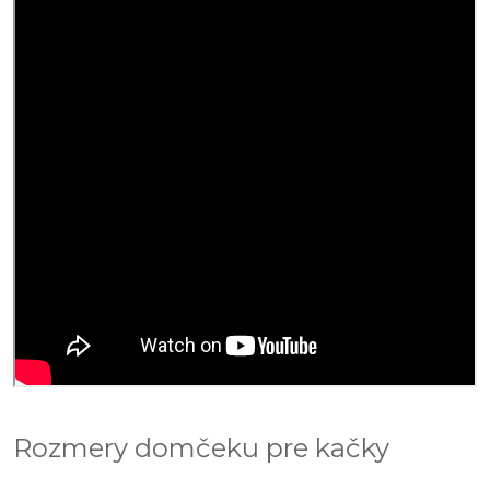
Rozmery domčeku pre kačky