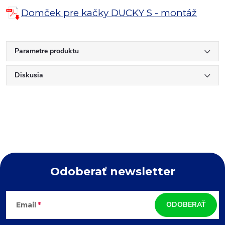
Domček pre kačky DUCKY S - montáž
Parametre produktu
Diskusia
Odoberať newsletter
Z
ODOBERAŤ
Email
á