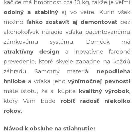
kačice má hmotnosť cca 10 kg, takže je veľmi
odolný a stabilný
aj vo vetre. Kurín však
možno
ľahko zostaviť aj demontovať
bez
akéhokoľvek náradia vďaka patentovanému
zámkovému systému. Domček má
atraktívny design
a inovatívne farebné
prevedenie, ktoré skvele zapadne na každú
záhradu. Samotný materiál
nepodlieha
hnilobe
a vďaka jeho
výnimočnej pevnosti
máte istotu, že si kúpite
kvalitný výrobok
,
ktorý Vám bude
robiť radosť niekoľko
rokov.
Návod k obsluhe na stiahnutie: