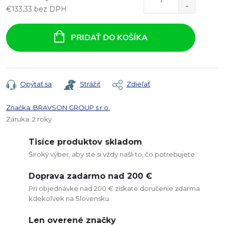
€133,33 bez DPH
Jednotková
cena:
PRIDAŤ DO KOŠÍKA
Opýtať sa
Strážiť
Zdieľať
Značka:
BRAVSON GROUP s.r.o.
Záruka
:
2 roky
Tisíce produktov skladom
Široký výber, aby ste si vždy našli to, čo potrebujete.
Doprava zadarmo nad 200 €
Pri objednávke nad 200 € získate doručenie zdarma
kdekoľvek na Slovensku.
Len overené značky