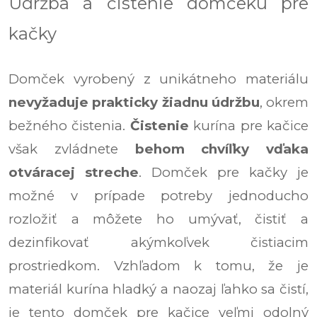
Údržba a čistenie domčeku pre
kačky
Domček vyrobený z unikátneho materiálu
nevyžaduje prakticky žiadnu údržbu
, okrem
bežného čistenia.
Čistenie
kurína pre kačice
však zvládnete
behom chvíľky vďaka
otváracej streche
. Domček pre kačky je
možné v prípade potreby jednoducho
rozložiť a môžete ho umývať, čistiť a
dezinfikovať akýmkoľvek čistiacim
prostriedkom. Vzhľadom k tomu, že je
materiál kurína hladký a naozaj ľahko sa čistí,
je tento domček pre kačice veľmi odolný