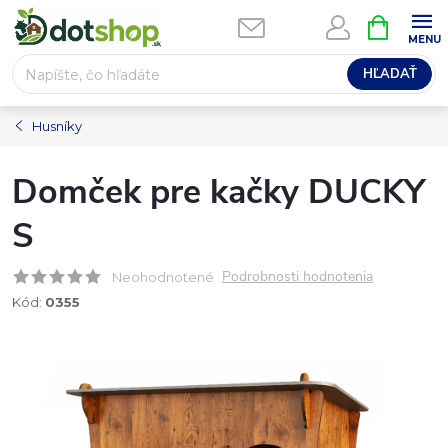
Prejsť
NÁKUPN
na
KOŠÍK
obsah
HĽADAŤ
Husníky
Domček pre kačky DUCKY
S
Podrobnosti hodnotenia
Neohodnotené
Kód:
0355