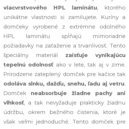
viacvrstvového HPL laminátu
, ktorého
unikátne vlastnosti si zamilujete. Kuríny a
domčeky vyrobené z extrémne odolného
HPL laminátu spĺňajú mimoriadne
požiadavky na zaťaženie a trvanlivosť. Tento
špeciálny materiál
zaisťuje vynikajúcu
tepelnú odolnosť
ako v lete, tak aj v zime.
Prirodzene zateplený domček pre kačice tak
odoláva slnku, dažďu, snehu, ľadu aj vetru
.
Domček
neabsorbuje žiadne pachy ani
vlhkosť
, a tak nevyžaduje prakticky žiadnu
údržbu, okrem bežného čistenia, ktoré je
však veľmi jednoduché. Tento domček pre