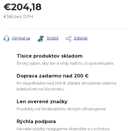
€204,18
€166 bez DPH
Jednotková
cena:
Opýtať sa
Strážiť
Zdieľať
Tisíce produktov skladom
Široký výber, aby ste si vždy našli to, čo potrebujete.
Doprava zadarmo nad 200 €
Pri objednávke nad 200 € získate doručenie zdarma
kdekoľvek na Slovensku.
Len overené značky
Produkty od dodávateľov, ktorým dôverujeme.
Rýchla podpora
Na vaše otázky reagujeme okamžite a s ochotou