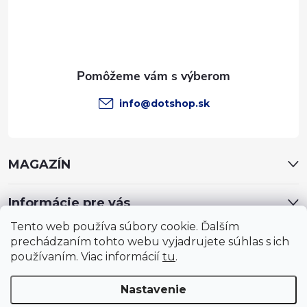
i
e
info
@
dotshop.sk
MAGAZÍN
Informácie pre vás
Tento web používa súbory cookie. Ďalším
prechádzaním tohto webu vyjadrujete súhlas s ich
používaním. Viac informácií
tu
.
Nastavenie