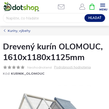
Prejsť
NÁKUPN
na
KOŠÍK
obsah
HĽADAŤ
Kuríny, výbehy
Drevený kurín OLOMOUC,
1610x1180x1125mm
Podrobnosti hodnotenia
Neohodnotené
Kód:
KURNIK_OLOMOUC