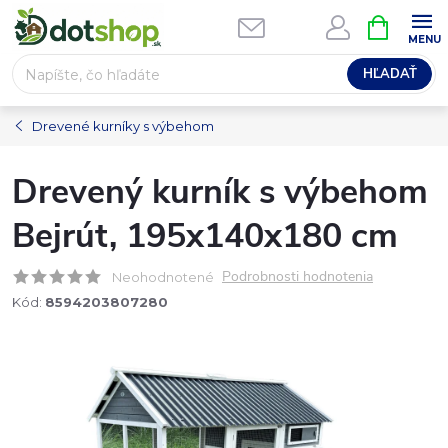
Prejsť
NÁKUPN
na
KOŠÍK
obsah
HĽADAŤ
Drevené kurníky s výbehom
Drevený kurník s výbehom
Bejrút, 195x140x180 cm
Podrobnosti hodnotenia
Neohodnotené
Kód:
8594203807280