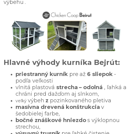
výbehu
.
Hlavné výhody kurníka Bejrút:
priestranný kurník
pre
až
6 sliepok
-
podľa veľkosti
vlnitá plastová
strecha
– odolná
, ľahká a
chráni pred dažďom aj slnkom,
výbeh
z
pozinkovaného pletiva
veľký
masívna drevená konštrukcia
v
šedobielej farbe,
bočné znáškové hniezdo
s výklopnou
strechou,
výsuvný trusník
pre ľahké čistenie,