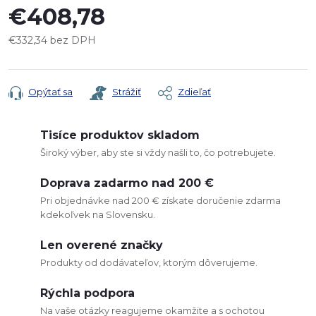
€408,78
€332,34 bez DPH
Jednotková
cena:
Opýtať sa
Strážiť
Zdieľať
Tisíce produktov skladom
Široký výber, aby ste si vždy našli to, čo potrebujete.
Doprava zadarmo nad 200 €
Pri objednávke nad 200 € získate doručenie zdarma
kdekoľvek na Slovensku.
Len overené značky
Produkty od dodávateľov, ktorým dôverujeme.
Rýchla podpora
Na vaše otázky reagujeme okamžite a s ochotou