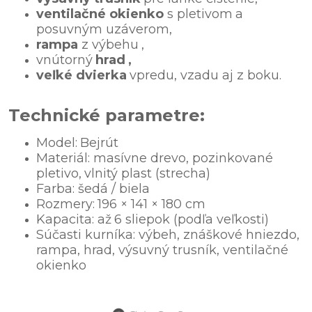
ventilačné okienko
s pletivom
a
posuvným uzáverom,
rampa
z výbehu
,
vnútorný
hrad
,
veľké dvierka
vpredu, vzadu aj z boku.
Technické parametre:
Model:
Bejrút
Materiál: masívne drevo, pozinkované
pletivo,
vlnitý plast (strecha)
Farba: šedá / biela
Rozmery:
196 × 141 × 180 cm
Kapacita: až
6 sliepok (podľa veľkosti)
Súčasti kurníka: výbeh, znáškové hniezdo,
rampa, hrad, výsuvný trusník, ventilačné
okienko