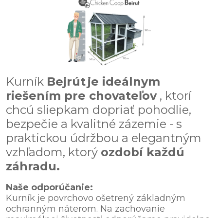
Kurník
Bejrút
je ideálnym
riešením pre chovateľov
, ktorí
chcú sliepkam dopriať pohodlie,
bezpečie a kvalitné zázemie - s
praktickou údržbou a elegantným
vzhľadom, ktorý
ozdobí každú
záhradu.
Naše odporúčanie:
Kurník je povrchovo ošetrený základným
ochranným náterom. Na zachovanie