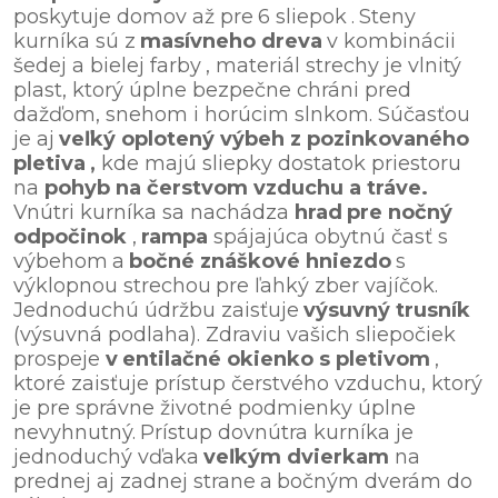
poskytuje domov až pre
6 sliepok
.
Steny
kurníka sú z
masívneho dreva
v kombinácii
šedej a bielej farby
, materiál strechy je vlnitý
plast, ktorý úplne bezpečne chráni pred
dažďom, snehom i horúcim slnkom. Súčasťou
je aj
veľký oplotený výbeh z pozinkovaného
pletiva
,
kde majú sliepky dostatok priestoru
na
pohyb na čerstvom vzduchu a tráve.
Vnútri kurníka sa nachádza
hrad
pre nočný
odpočinok
,
rampa
spájajúca obytnú časť s
výbehom
a
bočné znáškové hniezdo
s
výklopnou strechou
pre ľahký zber vajíčok.
Jednoduchú údržbu zaisťuje
výsuvný trusník
(výsuvná podlaha). Zdraviu vašich sliepočiek
prospeje
v
entilačné okienko s pletivom
,
ktoré zaisťuje prístup čerstvého vzduchu, ktorý
je pre správne životné podmienky úplne
nevyhnutný.
Prístup dovnútra kurníka je
jednoduchý vďaka
veľkým dvierkam
na
prednej aj zadnej strane
a
bočným dverám do