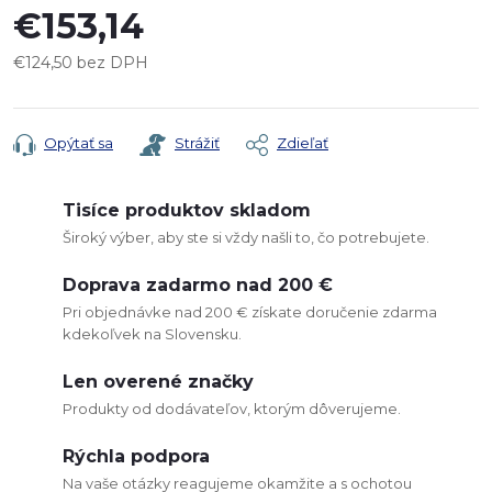
€153,14
€124,50 bez DPH
Jednotková
cena:
Opýtať sa
Strážiť
Zdieľať
Tisíce produktov skladom
Široký výber, aby ste si vždy našli to, čo potrebujete.
Doprava zadarmo nad 200 €
Pri objednávke nad 200 € získate doručenie zdarma
kdekoľvek na Slovensku.
Len overené značky
Produkty od dodávateľov, ktorým dôverujeme.
Rýchla podpora
Na vaše otázky reagujeme okamžite a s ochotou