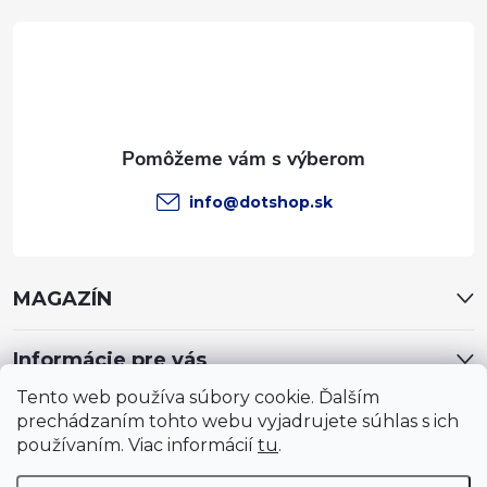
t
i
e
info
@
dotshop.sk
MAGAZÍN
Informácie pre vás
Tento web používa súbory cookie. Ďalším
prechádzaním tohto webu vyjadrujete súhlas s ich
používaním. Viac informácií
tu
.