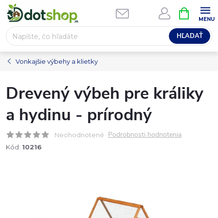
Prejsť
NÁKUPN
na
KOŠÍK
obsah
HĽADAŤ
Vonkajšie výbehy a klietky
Drevený výbeh pre králiky
a hydinu - prírodný
Podrobnosti hodnotenia
Neohodnotené
Kód:
10216