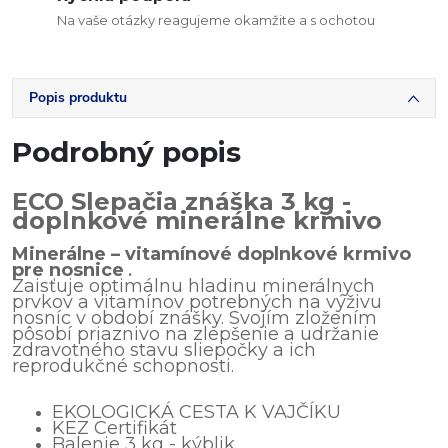
Na vaše otázky reagujeme okamžite a s ochotou
Popis produktu
Podrobný popis
ECO Slepačia znáška 3 kg -
doplnkové minerálne krmivo
Minerálne – vitamínové doplnkové krmivo
pre nosnice
.
Zaisťuje optimálnu hladinu minerálnych
prvkov a vitamínov potrebných na výživu
nosníc v období znášky. Svojím zložením
pôsobí priaznivo na zlepšenie a udržanie
zdravotného stavu sliepočky a ich
reprodukčné schopnosti.
EKOLOGICKÁ CESTA K VAJČÍKU
KEZ Certifikát
Balenie 3 kg - kýblik.