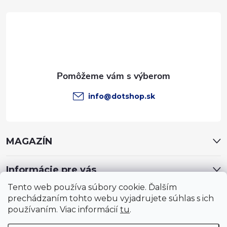
t
i
e
info
@
dotshop.sk
MAGAZÍN
Informácie pre vás
Tento web používa súbory cookie. Ďalším
prechádzaním tohto webu vyjadrujete súhlas s ich
používaním. Viac informácií
tu
.