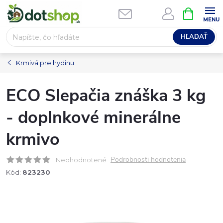
Prejsť
NÁKUPN
na
KOŠÍK
obsah
HĽADAŤ
Krmivá pre hydinu
ECO Slepačia znáška 3 kg
- doplnkové minerálne
krmivo
Podrobnosti hodnotenia
Neohodnotené
Kód:
823230