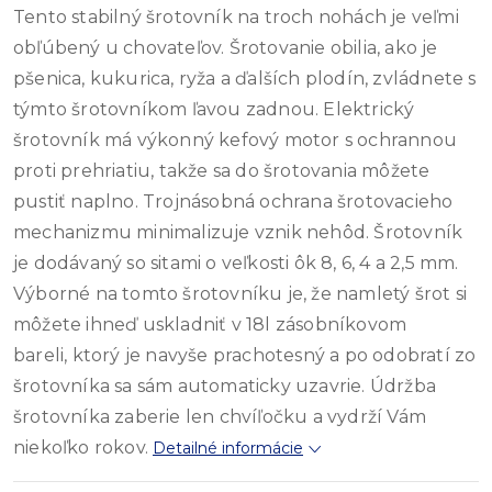
Tento stabilný šrotovník na troch nohách je veľmi
obľúbený u chovateľov. Šrotovanie obilia, ako je
pšenica, kukurica, ryža a ďalších plodín, zvládnete s
týmto šrotovníkom ľavou zadnou. Elektrický
šrotovník má výkonný kefový motor s ochrannou
proti prehriatiu, takže sa do šrotovania môžete
pustiť naplno. Trojnásobná ochrana šrotovacieho
mechanizmu minimalizuje vznik nehôd. Šrotovník
je dodávaný so sitami o veľkosti ôk 8, 6, 4 a 2,5 mm.
Výborné na tomto šrotovníku je, že namletý šrot si
môžete ihneď uskladniť v 18l zásobníkovom
bareli, ktorý je navyše prachotesný a po odobratí zo
šrotovníka sa sám automaticky uzavrie. Údržba
šrotovníka zaberie len chvíľočku a vydrží Vám
niekoľko rokov.
Detailné informácie