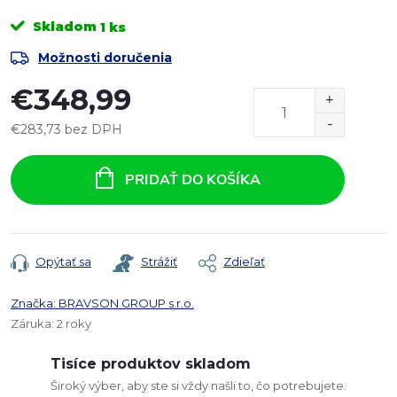
Skladom
1 ks
Možnosti doručenia
€348,99
€283,73 bez DPH
Jednotková
cena:
PRIDAŤ DO KOŠÍKA
Opýtať sa
Strážiť
Zdieľať
Značka:
BRAVSON GROUP s.r.o.
Záruka
:
2 roky
Tisíce produktov skladom
Široký výber, aby ste si vždy našli to, čo potrebujete.