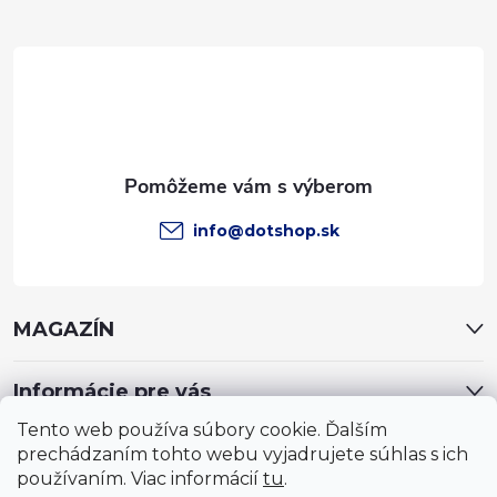
ä
t
i
e
info
@
dotshop.sk
MAGAZÍN
Informácie pre vás
Tento web používa súbory cookie. Ďalším
prechádzaním tohto webu vyjadrujete súhlas s ich
používaním. Viac informácií
tu
.