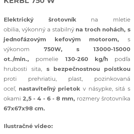
KERBL 750 W
Elektrický šrotovník
na mletie
obilia, výkonný a stabilný
na troch nohách,
s
jednofázovým kefovým motorom,
s
výkonom
750W, s 13000-15000
ot./min.,
pomelie
130-260 kg/h
podľa
hrubosti sita,
s bezpečnostnou poistkou
proti prehriatiu, plast, pozinkovaná
oceľ,
nastaviteľný prietok
v násypke, sitá s
okami
2,5 - 4 - 6 - 8 mm,
rozmery šrotovníka
67x67x98 cm.
Ilustračné video: