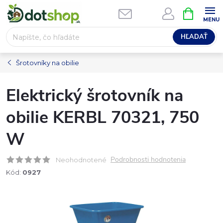
Prejsť
NÁKUPN
na
KOŠÍK
obsah
HĽADAŤ
Šrotovníky na obilie
Elektrický šrotovník na
obilie KERBL 70321, 750
W
Podrobnosti hodnotenia
Neohodnotené
Kód:
0927