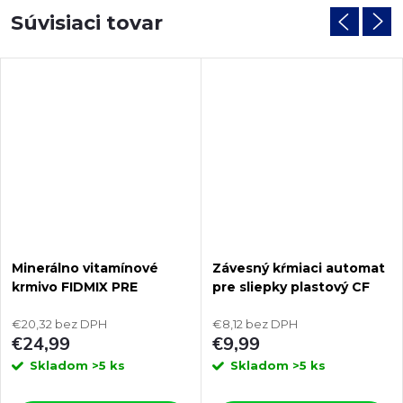
Súvisiaci tovar
Minerálno vitamínové
Závesný kŕmiaci automat
krmivo FIDMIX PRE
pre sliepky plastový CF
NOSNICE 10kg
012.40 VENERE - 8kg
€20,32 bez DPH
€8,12 bez DPH
€24,99
€9,99
Skladom
>5 ks
Skladom
>5 ks