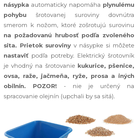
násypka
automaticky napomáha
plynulému
pohybu
šrotovanej suroviny dovnútra
smerom k nožom, ktoré zošrotujú surovinu
na požadovanú hrubosť podľa zvoleného
sita.
Prietok suroviny
v násypke si môžete
nastaviť
podľa potreby. Elektrický šrotovník
je vhodný na šrotovanie
kukurice, pšenice,
ovsa, raže, jačmeňa, ryže, prosa a iných
obilnín.
POZOR!
- nie je určený na
spracovanie olejnín (upchali by sa sitá).