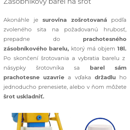
Zásobníkový barel na šrot
Akonáhle je
surovina zošrotovaná
podľa
zvoleného sita na požadovanú hrubosť,
prepadne do
prachotesného
zásobníkového barelu,
ktorý má objem
18l.
Po skončení šrotovania a vybratia barelu z
násypky šrotovníka sa
barel sám
prachotesne uzavrie
a vďaka
držadlu
ho
jednoducho prenesiete, alebo v ňom môžete
šrot uskladniť.