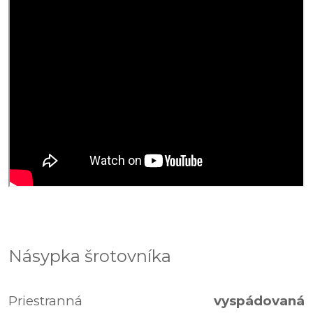
Násypka šrotovníka
Priestranná
vyspádovaná