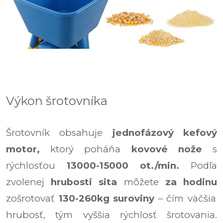
Výkon šrotovníka
Šrotovník obsahuje
jednofázový kefový
motor,
ktorý poháňa
kovové nože
s
rýchlosťou
13000-15000 ot./min.
Podľa
zvolenej
hrubosti sita
môžete
za hodinu
zošrotovať
130-260kg suroviny
– čím väčšia
hrubosť, tým vyššia rýchlosť šrotovania.