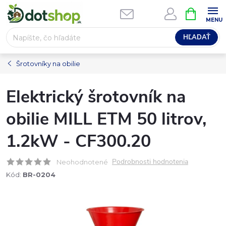
Prejsť
NÁKUPN
na
KOŠÍK
obsah
HĽADAŤ
Šrotovníky na obilie
Elektrický šrotovník na
obilie MILL ETM 50 litrov,
1.2kW - CF300.20
Podrobnosti hodnotenia
Neohodnotené
Kód:
BR-0204