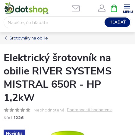
Prejsť
NÁKUPN
na
KOŠÍK
obsah
HĽADAŤ
Šrotovníky na obilie
Elektrický šrotovník na
obilie RIVER SYSTEMS
MISTRAL 650R - HP
1,2kW
Podrobnosti hodnotenia
Neohodnotené
Kód:
1226
Novinka