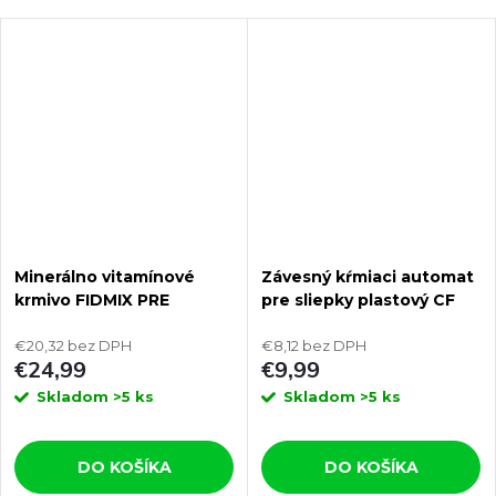
Minerálno vitamínové
Závesný kŕmiaci automat
krmivo FIDMIX PRE
pre sliepky plastový CF
NOSNICE 10kg
012.40 VENERE - 8kg
€20,32 bez DPH
€8,12 bez DPH
€24,99
€9,99
Skladom
>5 ks
Skladom
>5 ks
DO KOŠÍKA
DO KOŠÍKA