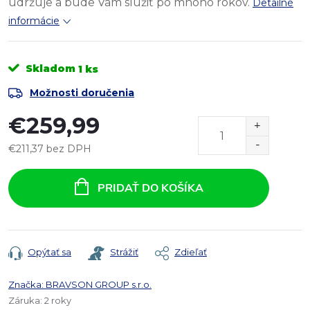
udržuje a bude Vám slúžiť po mnoho rokov.
Detailné
informácie
Skladom
1 ks
Možnosti doručenia
€259,99
€211,37 bez DPH
Jednotková
cena:
PRIDAŤ DO KOŠÍKA
Opýtať sa
Strážiť
Zdieľať
Značka:
BRAVSON GROUP s.r.o.
Záruka
:
2 roky