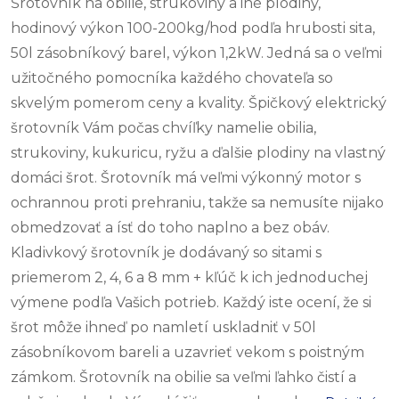
Šrotovník na obilie, strukoviny a iné plodiny,
hodinový výkon 100-200kg/hod podľa hrubosti sita,
50l zásobníkový barel, výkon 1,2kW. Jedná sa o veľmi
užitočného pomocníka každého chovateľa so
skvelým pomerom ceny a kvality. Špičkový elektrický
šrotovník Vám počas chvíľky namelie obilia,
strukoviny, kukuricu, ryžu a ďalšie plodiny na vlastný
domáci šrot. Šrotovník má veľmi výkonný motor s
ochrannou proti prehraniu, takže sa nemusíte nijako
obmedzovať a ísť do toho naplno a bez obáv.
Kladivkový šrotovník je dodávaný so sitami s
priemerom 2, 4, 6 a 8 mm + kľúč k ich jednoduchej
výmene podľa Vašich potrieb. Každý iste ocení, že si
šrot môže ihneď po namletí uskladniť v 50l
zásobníkovom bareli a uzavrieť vekom s poistným
zámkom. Šrotovník na obilie sa veľmi ľahko čistí a