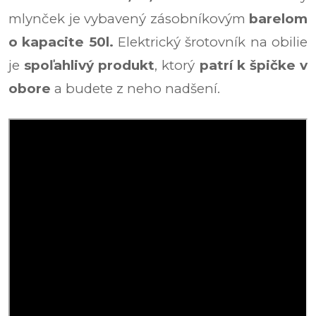
mlynček je vybavený zásobníkovým
barelom
o kapacite 50l.
Elektrický šrotovník na obilie
je
spoľahlivý produkt
, ktorý
patrí k špičke v
obore
a budete z neho nadšení.