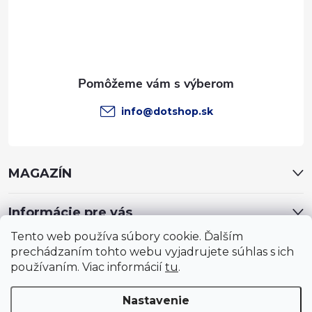
t
i
e
info
@
dotshop.sk
MAGAZÍN
Informácie pre vás
Tento web používa súbory cookie. Ďalším
prechádzaním tohto webu vyjadrujete súhlas s ich
používaním. Viac informácií
tu
.
Nastavenie