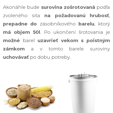
Akonáhle bude
surovina zošrotovaná
podľa
zvoleného sita
na požadovanú hrubosť
,
prepadne do
zásobníkového
barelu
, ktorý
má objem 50l
. Po ukončení šrotovania je
možné
barel
uzavrieť vekom s poistným
zámkom
a v tomto barele suroviny
uchovávať
po dobu potreby.