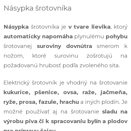
Násypka šrotovníka
Násypka
šrotovníka je
v tvare lievika
, ktorý
automaticky napomáha
plynulému
pohybu
šrotovanej
suroviny dovnútra
smerom k
nožom, ktoré surovinu zošrotujú na
požadovanú hrubosť podľa zvoleného sita.
Elektrický šrotovník je vhodný na šrotovanie
kukurice, pšenice, ovsa, raže, jačmeňa,
ryže, prosa, fazule, hrachu
a iných plodín. Je
možné používať aj na šrotovanie
sladu na
výrobu piva či k spracovaniu bylín a plodov
pre prípravu čajov.