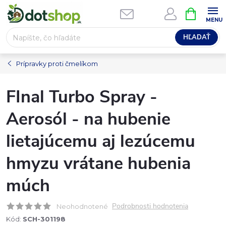
Prejsť
NÁKUPN
na
KOŠÍK
obsah
HĽADAŤ
Prípravky proti čmelíkom
FInal Turbo Spray -
Aerosól - na hubenie
lietajúcemu aj lezúcemu
hmyzu vrátane hubenia
múch
Podrobnosti hodnotenia
Neohodnotené
Kód:
SCH-301198