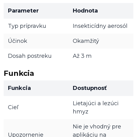
Parameter
Hodnota
Typ prípravku
Insekticídny aerosól
Účinok
Okamžitý
Dosah postreku
Až 3 m
Funkcia
Funkcia
Dostupnosť
Lietajúci a lezúci
Cieľ
hmyz
Nie je vhodný pre
Upozornenie
aplikáciu na