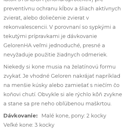
preventívnu ochranu kĺbov a šliach aktívnych
zvierat, alebo doliečenie zvierat v
rekonvalescencii. V porovnaní so sypkými a
tekutými prípravkami je dávkovanie
GelorenHA veľmi jednoduché, presné a
nevyžaduje použitie žiadnych odmeriek.
Niekedy si kone musia na želatínovú formu
zvykať. Je vhodné Geloren nakrájať napríklad
na menšie kúsky alebo zamiešať s niečím čo
koňovi chutí. Obvykle si ale rýchlo kôň zvykne
a stane sa pre neho obľúbenou maškrtou.
Dávkovanie:
Malé kone, pony: 2 kocky
Veľké kone: 3 kocky