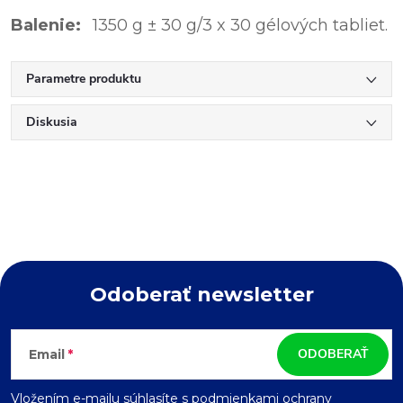
Balenie:
1350 g ± 30 g/3 x 30 gélových tabliet.
Parametre produktu
Diskusia
Odoberať newsletter
Z
ODOBERAŤ
Email
á
Vložením e-mailu súhlasíte s
podmienkami ochrany