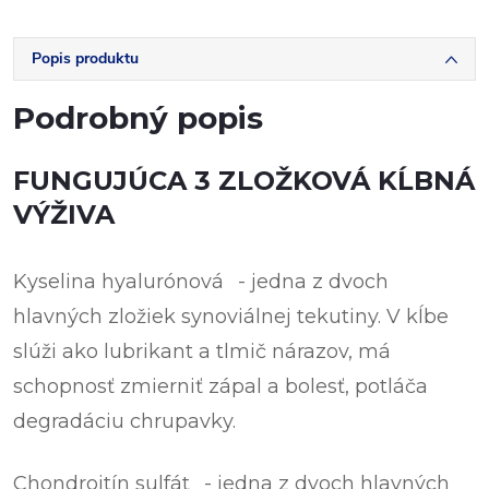
Popis produktu
Podrobný popis
FUNGUJÚCA 3 ZLOŽKOVÁ KĹBNÁ
VÝŽIVA
Kyselina hyalurónová
- jedna z dvoch
hlavných zložiek synoviálnej tekutiny. V kĺbe
slúži ako lubrikant a tlmič nárazov, má
schopnosť zmierniť zápal a bolesť, potláča
degradáciu chrupavky.
Chondroitín sulfát
- jedna z dvoch hlavných