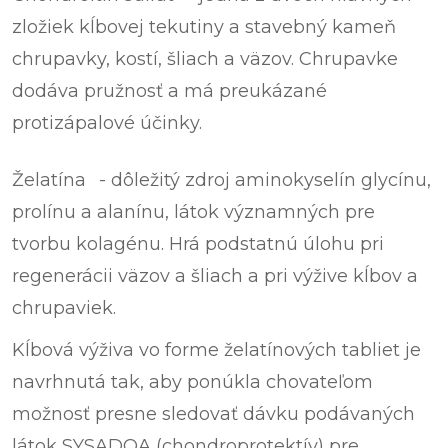
zložiek kĺbovej tekutiny a stavebný kameň
chrupavky, kostí, šliach a väzov. Chrupavke
dodáva pružnosť a má preukázané
protizápalové účinky.
Želatína
- dôležitý zdroj aminokyselín glycínu,
prolínu a alanínu, látok významných pre
tvorbu kolagénu. Hrá podstatnú úlohu pri
regenerácii väzov a šliach a pri výžive kĺbov a
chrupaviek.
Kĺbová výživa vo forme želatínových tabliet je
navrhnutá tak, aby ponúkla chovateľom
možnosť presne sledovať dávku podávaných
látok SYSADOA (chondroprotektív) pre