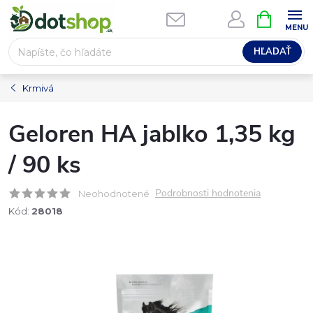
Prejsť
NÁKUPN
na
KOŠÍK
obsah
HĽADAŤ
Krmivá
Geloren HA jablko 1,35 kg
/ 90 ks
Podrobnosti hodnotenia
Neohodnotené
Kód:
28018