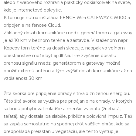
alebo z webového rozhrania prakticky odkiaľkoľvek na svete,
kde je internetové pokrytie.
K tomu je nutná inštalácia FENCE WiFi GATEWAY GW100 a
pripojenie na fencee Cloud.
Základný dosah komunikácie medzi generátorom a gateway
je až 10 km v bežnom teréne a zástavbe. V sťaženom napr.
Kopcovitom teréne sa dosah skracuje, naopak vo voľnom
priestranstve môže byť aj dlhšia. Pre zvýšenie dosahu
prenosu signálu medzi generátorom a gateway možné
použiť externú anténu a tým zvýšiť dosah komunikácie až na
vzdialenosť 30 km.
Žltá svorka pre pripojenie ohrady s trvalo zníženou energiou.
Táto žltá svorka sa využíva pre pripájanie na ohrady, v ktorých
sa budú pohybovať mladšie a menšie zvieratá (žriebätá,
teľatá), aby dostala iba slabšie, približne polovičná impulz. Tiež
sa zapája samostatne na spodnej drôt väčších ohrád, kde sa
predpokladá prerastaniu vegetáciu, ale tento výstup je