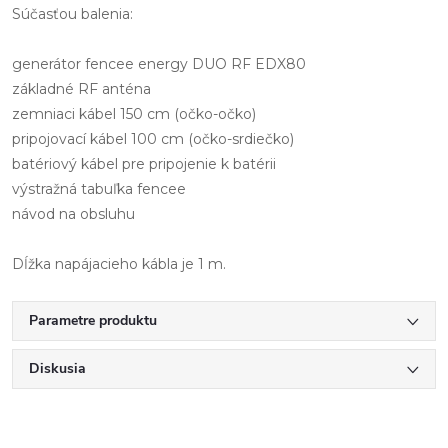
Súčasťou balenia:
generátor fencee energy DUO RF EDX80
základné RF anténa
zemniaci kábel 150 cm (očko-očko)
pripojovací kábel 100 cm (očko-srdiečko)
batériový kábel pre pripojenie k batérii
výstražná tabuľka fencee
návod na obsluhu
Dĺžka napájacieho kábla je 1 m.
Parametre produktu
Diskusia