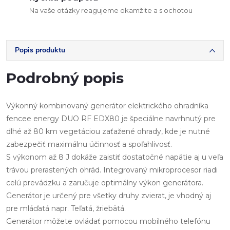
Na vaše otázky reagujeme okamžite a s ochotou
Popis produktu
Podrobný popis
Výkonný kombinovaný generátor elektrického ohradníka
fencee energy DUO RF EDX80 je špeciálne navrhnutý pre
dlhé až 80 km vegetáciou zaťažené ohrady, kde je nutné
zabezpečiť maximálnu účinnosť a spoľahlivosť.
S výkonom až 8 J dokáže zaistiť dostatočné napätie aj u veľa
trávou prerastených ohrád. Integrovaný mikroprocesor riadi
celú prevádzku a zaručuje optimálny výkon generátora.
Generátor je určený pre všetky druhy zvierat, je vhodný aj
pre mláďatá napr. Teľatá, žriebätá.
Generátor môžete ovládať pomocou mobilného telefónu