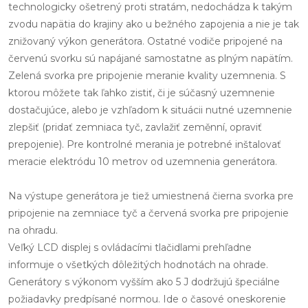
technologicky ošetrený proti stratám, nedochádza k takým
zvodu napätia do krajiny ako u bežného zapojenia a nie je tak
znižovaný výkon generátora. Ostatné vodiče pripojené na
červenú svorku sú napájané samostatne as plným napätím.
Zelená svorka pre pripojenie meranie kvality uzemnenia. S
ktorou môžete tak ľahko zistiť, či je súčasný uzemnenie
dostačujúce, alebo je vzhľadom k situácii nutné uzemnenie
zlepšiť (pridať zemniaca tyč, zavlažiť zeměnní, opraviť
prepojenie). Pre kontrolné merania je potrebné inštalovať
meracie elektródu 10 metrov od uzemnenia generátora.
Na výstupe generátora je tiež umiestnená čierna svorka pre
pripojenie na zemniace tyč a červená svorka pre pripojenie
na ohradu.
Veľký LCD displej s ovládacími tlačidlami prehľadne
informuje o všetkých dôležitých hodnotách na ohrade.
Generátory s výkonom vyšším ako 5 J dodržujú špeciálne
požiadavky predpísané normou. Ide o časové oneskorenie