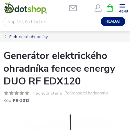
Prejsť
NÁKUPN
na
KOŠÍK
obsah
HĽADAŤ
Elektrické ohradníky
Generátor elektrického
ohradníka fencee energy
DUO RF EDX120
Podrobnosti hodnotenia
Neohodnotené
Kód:
FE-2312