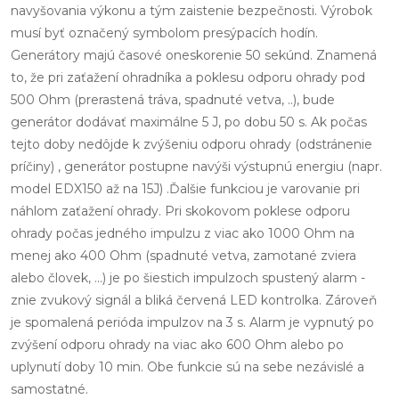
navyšovania výkonu a tým zaistenie bezpečnosti. Výrobok
musí byť označený symbolom presýpacích hodín.
Generátory majú časové oneskorenie 50 sekúnd. Znamená
to, že pri zaťažení ohradníka a poklesu odporu ohrady pod
500 Ohm (prerastená tráva, spadnuté vetva, ..), bude
generátor dodávať maximálne 5 J, po dobu 50 s. Ak počas
tejto doby nedôjde k zvýšeniu odporu ohrady (odstránenie
príčiny) , generátor postupne navýši výstupnú energiu (napr.
model EDX150 až na 15J) .Ďalšie funkciou je varovanie pri
náhlom zaťažení ohrady. Pri skokovom poklese odporu
ohrady počas jedného impulzu z viac ako 1000 Ohm na
menej ako 400 Ohm (spadnuté vetva, zamotané zviera
alebo človek, ...) je po šiestich impulzoch spustený alarm -
znie zvukový signál a bliká červená LED kontrolka. Zároveň
je spomalená perióda impulzov na 3 s. Alarm je vypnutý po
zvýšení odporu ohrady na viac ako 600 Ohm alebo po
uplynutí doby 10 min. Obe funkcie sú na sebe nezávislé a
samostatné.