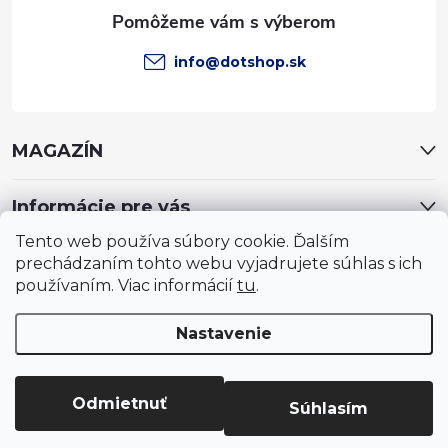
e
info
@
dotshop.sk
MAGAZÍN
Informácie pre vás
Tento web používa súbory cookie. Ďalším
prechádzaním tohto webu vyjadrujete súhlas s ich
používaním. Viac informácií
tu
.
Nastavenie
Copyright 2026
DotShop - všetko pre záhradu, dom, chovateľa,
farmu
. Všetky práva vyhradené.
Upraviť nastavenie cookies
Odmietnuť
Súhlasím
Vytvoril Shoptet