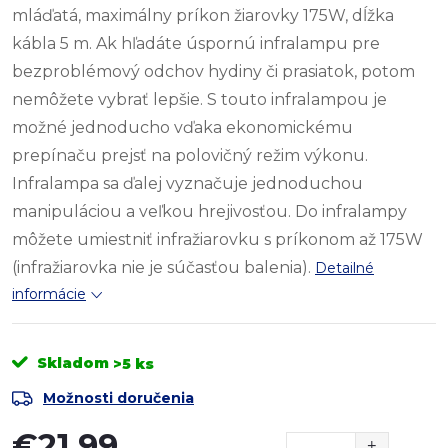
mláďatá, maximálny príkon žiarovky 175W, dĺžka
kábla 5 m. Ak hľadáte úspornú infralampu pre
bezproblémový odchov hydiny či prasiatok, potom
nemôžete vybrať lepšie. S touto infralampou je
možné jednoducho vďaka ekonomickému
prepínaču prejsť na polovičný režim výkonu.
Infralampa sa ďalej vyznačuje jednoduchou
manipuláciou a veľkou hrejivosťou. Do infralampy
môžete umiestniť infražiarovku s príkonom až 175W
(infražiarovka nie je súčasťou balenia).
Detailné
informácie
Skladom
>5 ks
Možnosti doručenia
€21,99