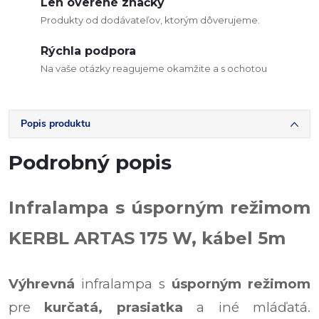
Len overené značky
Produkty od dodávateľov, ktorým dôverujeme.
Rýchla podpora
Na vaše otázky reagujeme okamžite a s ochotou
Popis produktu
Podrobný popis
Infralampa s úsporným režimom
KERBL ARTAS 175 W, kábel 5m
Výhrevná
infralampa s
úsporným režimom
pre
kurčatá, prasiatka
a iné mláďatá.