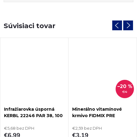
Súvisiaci tovar
–20 %
€4
Infražiarovka úsporná
Minerálno vitamínové
KERBL 22246 PAR 38, 100
krmivo FIDMIX PRE
W - červená
ODCHOV A CHOV HYDINY
€5,68 bez DPH
1kg
€2,59 bez DPH
€6,99
€3,19