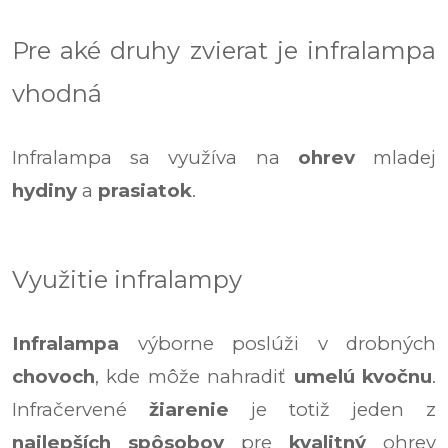
Pre aké druhy zvierat je infralampa
vhodná
Infralampa sa využíva na
ohrev
mladej
hydiny
a
prasiatok
.
Využitie infralampy
Infralampa
výborne poslúži v drobných
chovoch
, kde môže nahradiť
umelú kvočnu
.
Infračervené
žiarenie
je totiž jeden z
najlepších spôsobov
pre
kvalitný
ohrev