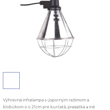
Výhrevná infralampa s úsporným režimom a
klobúkom o
o
21cm pre kurčatá, prasiatka a iné