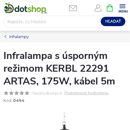
Prejsť
NÁKUPN
na
KOŠÍK
obsah
HĽADAŤ
Infralampy
Infralampa s úsporným
režimom KERBL 22291
ARTAS, 175W, kábel 5m
Podrobnosti hodnotenia
Neohodnotené
Kód:
0494