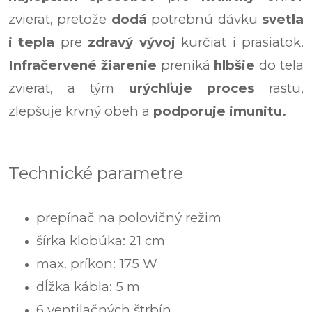
zvierat, pretože
dodá
potrebnú dávku
svetla
i tepla
pre
zdravý vývoj
kurčiat i prasiatok.
Infračervené žiarenie
preniká
hlbšie
do tela
zvierat, a tým
urýchľuje proces
rastu,
zlepšuje krvný obeh a
podporuje imunitu.
Technické parametre
prepínač na polovičný režim
šírka klobúka: 21 cm
max. príkon: 175 W
dĺžka kábla: 5 m
6 ventilačných štrbín