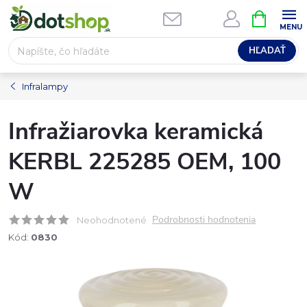
Prejsť
NÁKUPN
na
KOŠÍK
obsah
HĽADAŤ
Infralampy
Infražiarovka keramická
KERBL 225285 OEM, 100
W
Podrobnosti hodnotenia
Neohodnotené
Kód:
0830