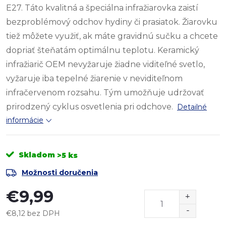
E27. Táto kvalitná a špeciálna infražiarovka zaistí
bezproblémový odchov hydiny či prasiatok. Žiarovku
tiež môžete využiť, ak máte gravidnú sučku a chcete
dopriať šteňatám optimálnu teplotu. Keramický
infražiarič OEM nevyžaruje žiadne viditeľné svetlo,
vyžaruje iba tepelné žiarenie v neviditeľnom
infračervenom rozsahu. Tým umožňuje udržovať
prirodzený cyklus osvetlenia pri odchove.
Detailné
informácie
Skladom
>5 ks
Možnosti doručenia
€9,99
€8,12 bez DPH
Jednotková