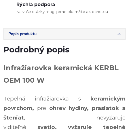
Rýchla podpora
Na vaše otázky reagujeme okamžite a s ochotou
Popis produktu
Podrobný popis
Infražiarovka keramická KERBL
OEM 100 W
Tepelná infražiarovka s
keramickým
povrchom,
pre
ohrev hydiny, prasiatok a
šteniat,
nevyžaruje
viditeľné
svetlo,
vyžaruje
tepelné