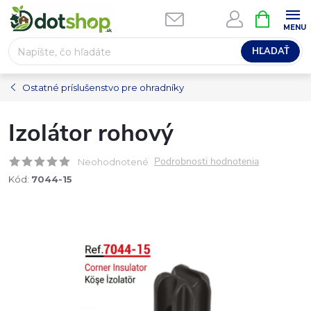
Prejsť
NÁKUPN
na
KOŠÍK
obsah
HĽADAŤ
Ostatné príslušenstvo pre ohradníky
Izolátor rohový
Podrobnosti hodnotenia
Neohodnotené
Kód:
7044-15