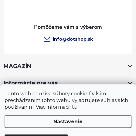
i
e
info
@
dotshop.sk
MAGAZÍN
Informácie pre vás
Tento web používa súbory cookie. Ďalším
prechádzaním tohto webu vyjadrujete súhlas s ich
používaním. Viac informácií
tu
.
Nastavenie
Copyright 2026
DotShop - všetko pre záhradu, dom, chovateľa,