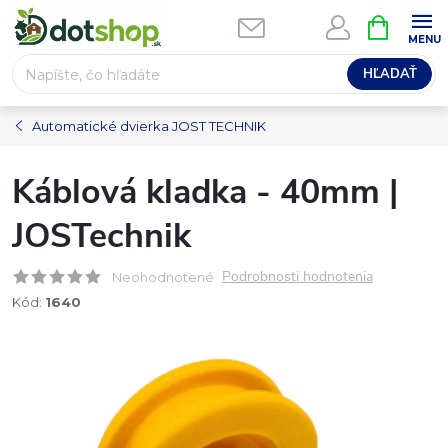
Prejsť
NÁKUPN
na
KOŠÍK
obsah
HĽADAŤ
Automatické dvierka JOST TECHNIK
Káblová kladka - 40mm |
JOSTechnik
Podrobnosti hodnotenia
Neohodnotené
Kód:
1640