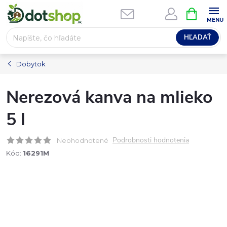
Prejsť
NÁKUPN
na
KOŠÍK
obsah
HĽADAŤ
Dobytok
Nerezová kanva na mlieko
5 l
Podrobnosti hodnotenia
Neohodnotené
Kód:
16291M