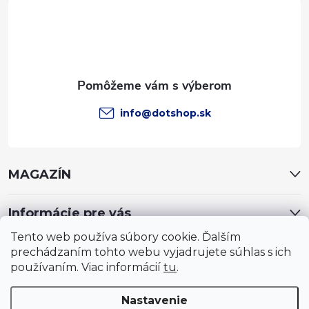
t
i
e
info
@
dotshop.sk
MAGAZÍN
Informácie pre vás
Tento web používa súbory cookie. Ďalším
prechádzaním tohto webu vyjadrujete súhlas s ich
používaním. Viac informácií
tu
.
Nastavenie