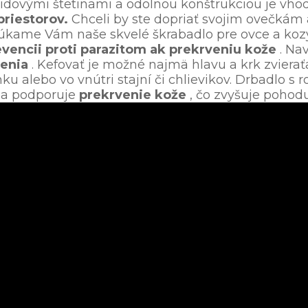
midovými štetinami a odolnou konštrukciou je vh
priestorov.
Chceli by ste dopriať svojim ovečkám
núkame Vám naše skvelé škrabadlo pre ovce a koz
evencii proti parazitom ak prekrveniu kože
. Na
nenia
. Kefovať je možné najmä hlavu a krk zviera
u alebo vo vnútri stajní či chlievikov. Drbadlo s
i a podporuje
prekrvenie kože
, čo zvyšuje pohod