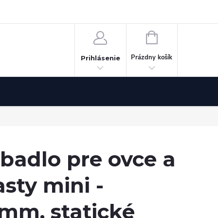
Odstúpenie od zmluvy
NÁKUPNÝ
KOŠÍK
Prázdny košík
Prihlásenie
badlo pre ovce a
sty mini -
mm, statické