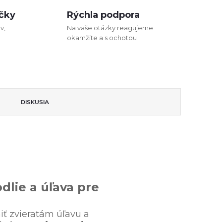
čky
Rýchla podpora
v,
Na vaše otázky reagujeme
okamžite a s ochotou
DISKUSIA
dlie a úľava pre
ť zvieratám úľavu a