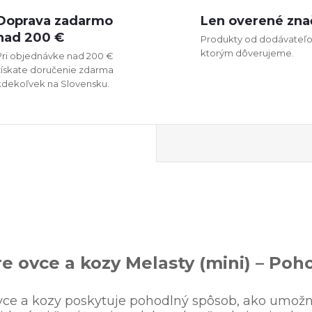
Doprava zadarmo
Len overené zna
nad 200 €
Produkty od dodávateľo
ktorým dôverujeme.
Pri objednávke nad 200 €
získate doručenie zdarma
kdekoľvek na Slovensku.
e ovce a kozy Melasty (mini) – Poho
ce a kozy poskytuje pohodlný spôsob, ako umožni