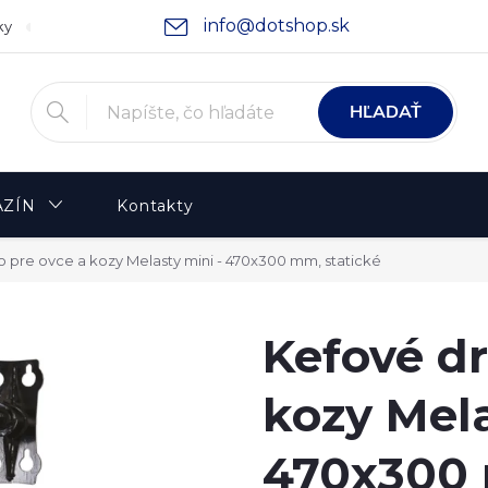
info@dotshop.sk
ky
Podmienky ochrany osobných údajov
Moja objednávka
HĽADAŤ
ZÍN
Kontakty
 pre ovce a kozy Melasty mini - 470x300 mm, statické
Kefové dr
kozy Mela
470x300 