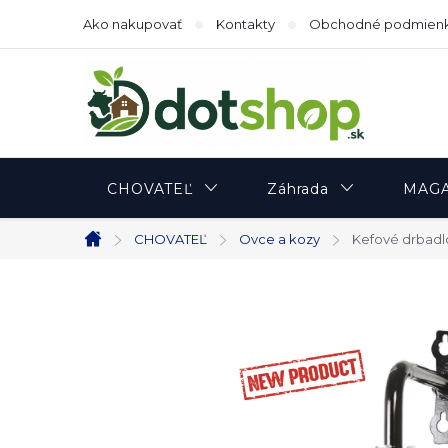
Prejsť
Ako nakupovať
Kontakty
Obchodné podmien
na
obsah
CHOVATEĽ
Záhrada
MAGA
CHOVATEĽ
Ovce a kozy
Kefové drbadlo
Domov