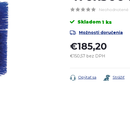
Neohodnotené
Skladom
1 ks
Možnosti doručenia
€185,20
€150,57 bez DPH
Jednotková
cena:
Opýtať sa
Strážiť