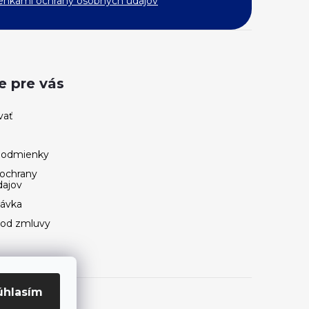
nkami ochrany osobných údajov
e pre vás
vať
podmienky
ochrany
dajov
návka
 od zmluvy
úhlasím