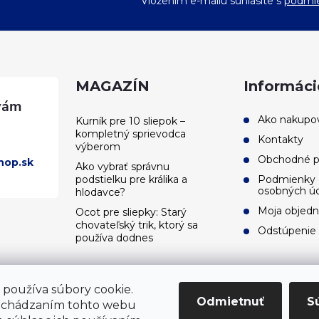
Vložením e-mailu súhlasíte s
podmie
MAGAZÍN
Informáci
Ako nakupo
Kurník pre 10 sliepok –
kompletný sprievodca
Kontakty
výberom
Obchodné 
hop.sk
Ako vybrať správnu
podstielku pre králika a
Podmienky 
osobných ú
hlodavce?
Moja objed
Ocot pre sliepky: Starý
chovateľský trik, ktorý sa
Odstúpenie
používa dodnes
používa súbory cookie.
Odmietnuť
S
echádzaním tohto webu