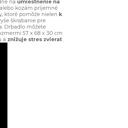
odné na
umiestnenie na
 alebo kozám príjemné
y, ktoré pomôže nielen
k
vyše škrabanie pre
ťa. Drbadlo môžete
 rozmermi
57 x 68 x 30 cm
u a
znižuje stres zvierat
.