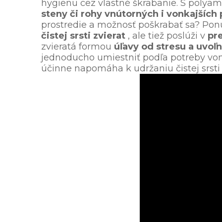
hygienu cez vlastné škrabanie. S polya
steny či rohy vnútorných i vonkajších 
prostredie a možnosť poškrabať sa? Po
čistej srsti zvierat
, ale tiež poslúži v
pr
zvieratá formou
úľavy od stresu a uvoľ
jednoducho umiestniť podľa potreby vonk
účinne napomáha k udržaniu čistej srst