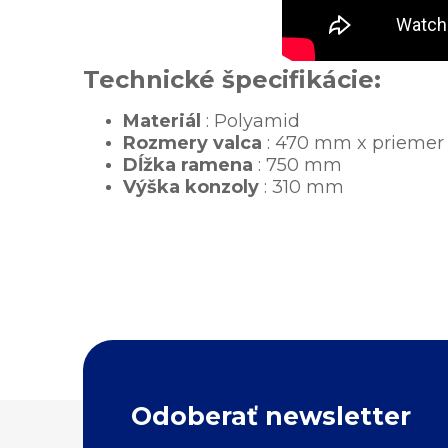
Technické špecifikácie:
Materiál
: Polyamid
Rozmery valca
: 470 mm x prieme
Dĺžka ramena
: 750 mm
Výška konzoly
: 310 mm
Z
Odoberať newsletter