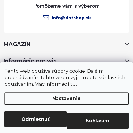
e
info
@
dotshop.sk
MAGAZÍN
Informácie pre vás
Tento web používa súbory cookie. Ďalším
prechádzaním tohto webu vyjadrujete súhlas s ich
používaním. Viac informácií
tu
.
Nastavenie
Copyright 2026
DotShop - všetko pre záhradu, dom, chovateľa,
farmu
. Všetky práva vyhradené.
Upraviť nastavenie cookies
Odmietnuť
Súhlasím
Vytvoril Shoptet