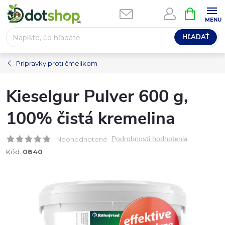
Prejsť
NÁKUPN
na
KOŠÍK
obsah
HĽADAŤ
Prípravky proti čmelíkom
Kieselgur Pulver 600 g,
100% čistá kremelina
Podrobnosti hodnotenia
Neohodnotené
Kód:
0840