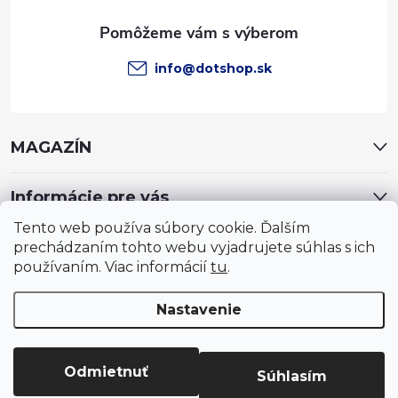
e
info
@
dotshop.sk
MAGAZÍN
Informácie pre vás
Tento web používa súbory cookie. Ďalším
prechádzaním tohto webu vyjadrujete súhlas s ich
používaním. Viac informácií
tu
.
Nastavenie
Copyright 2026
DotShop - všetko pre záhradu, dom, chovateľa,
farmu
. Všetky práva vyhradené.
Upraviť nastavenie cookies
Odmietnuť
Súhlasím
Vytvoril Shoptet