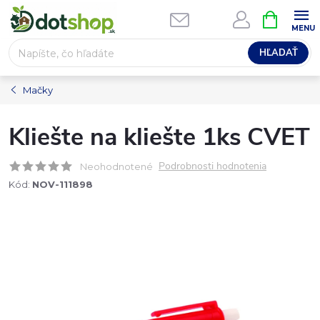
Prejsť
NÁKUPN
na
KOŠÍK
obsah
HĽADAŤ
Mačky
Kliešte na kliešte 1ks CVET
Podrobnosti hodnotenia
Neohodnotené
Kód:
NOV-111898