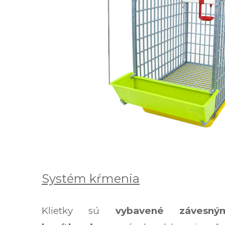
Systém kŕmenia
Klietky sú
vybavené závesným