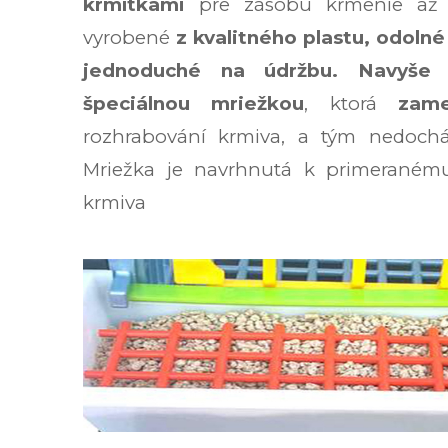
krmítkami
pre zásobu kŕmenie až 
vyrobené
z kvalitného plastu, odoln
jednoduché na údržbu. Navyše
s
špeciálnou mriežkou
, ktorá
zame
rozhrabování krmiva, a tým nedoc
Mriežka je navrhnutá k primeraném
krmiva