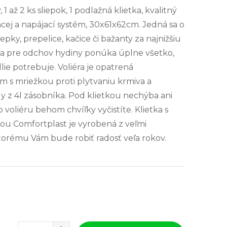
1 až 2 ks sliepok, 1 podlažná klietka, kvalitný
acej a napájací systém, 30x61x62cm. Jedná sa o
ky, prepelice, kačice či bažanty za najnižšiu
etka pre odchov hydiny ponúka úplne všetko,
lie potrebuje. Voliéra je opatrená
 s mriežkou proti plytvaniu krmiva a
y z 4l zásobníka. Pod klietkou nechýba ani
voliéru behom chvíľky vyčistíte. Klietka s
u Comfortplast je vyrobená z veľmi
torému Vám bude robiť radosť veľa rokov.