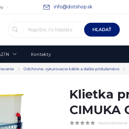
info@dotshop.sk
ky
Podmienky ochrany osobných údajov
Moja objednávka
HĽADAŤ
ZÍN
Kontakty
rievanie
Odchovne, vykurovacie káble a ďalšie príslušenstvo
Klietka p
CIMUKA 
Neohodnotené