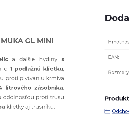
Doda
CIMUKA GL MINI
Hmotnos
EAN
:
líc
a ďalšie hydiny
s
sa o
1 podlažnú klietku
,
Rozmery 
u proti plytvaniu krmiva
4 litrového zásobníka
.
 odolnosťou proti trusu
Produkt 
ba
klietky aj trusníku.
Odchovn