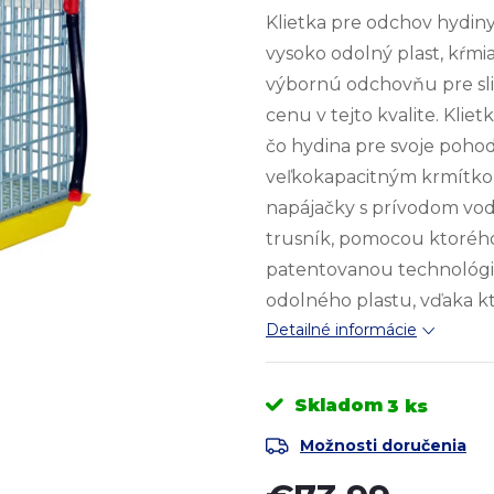
Klietka pre odchov hydiny, 
vysoko odolný plast, kŕmi
výbornú odchovňu pre sliep
cenu v tejto kvalite. Kli
čo hydina pre svoje pohod
veľkokapacitným krmítkom
napájačky s prívodom vod
trusník, pomocou ktorého 
patentovanou technológio
odolného plastu, vďaka k
Detailné informácie
Skladom
3 ks
Možnosti doručenia