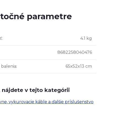
točné parametre
ť
:
4.1 kg
8682258040476
balenia
:
65x52x13 cm
nájdete v tejto kategórii
e, vykurovacie káble a ďalšie príslušenstvo