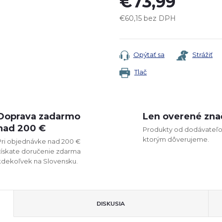
€73,99
€60,15 bez DPH
Jednotková
cena:
Opýtať sa
Strážiť
Tlač
Doprava zadarmo
Len overené zna
nad 200 €
Produkty od dodávateľo
ktorým dôverujeme.
Pri objednávke nad 200 €
získate doručenie zdarma
kdekoľvek na Slovensku.
DISKUSIA