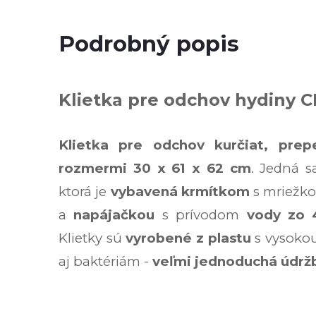
Podrobný popis
Klietka pre odchov hydiny 
Klietka
pre odchov kurčiat, prepe
rozmermi 30 x 61 x 62 cm
. Jedná 
ktorá je
vybavená krmítkom
s mriežko
a
napájačkou
s prívodom
vody zo 
Klietky sú
vyrobené z plastu
s vysokou
aj baktériám -
veľmi jednoduchá údrž