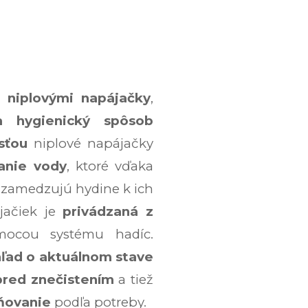
 niplovými napájačky
,
a hygienický spôsob
sťou
niplové napájačky
anie vody
, ktoré vďaka
zamedzujú hydine k ich
jačiek je
privádzaná z
cou systému hadíc.
ľad o aktuálnom stave
pred znečistením
a tiež
ňovanie
podľa potreby.