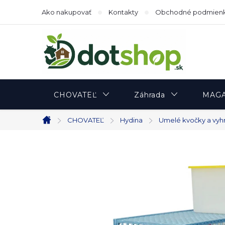
Prejsť
Ako nakupovať
Kontakty
Obchodné podmien
na
obsah
CHOVATEĽ
Záhrada
MAGA
CHOVATEĽ
Hydina
Umelé kvočky a vyh
Domov