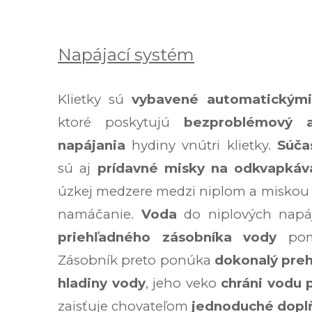
Napájací systém
Klietky sú
vybavené automatickými
ktoré poskytujú
bezproblémový 
napájania
hydiny vnútri klietky.
Súča
sú aj
prídavné misky na odkvapkáv
úzkej medzere medzi niplom a miskou 
namáčanie.
Voda
do niplových napá
priehľadného zásobníka vody
pomo
Zásobník preto ponúka
dokonalý preh
hladiny vody
, jeho veko
chráni vodu 
zaisťuje chovateľom
jednoduché dopl