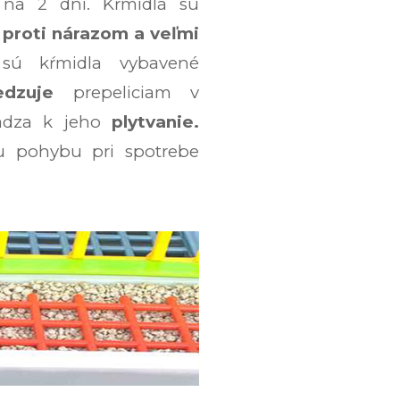
na 2 dni. Kŕmidlá sú
é proti nárazom a veľmi
ú kŕmidla vybavené
dzuje
prepeliciam v
hádza k jeho
plytvanie.
u pohybu pri spotrebe