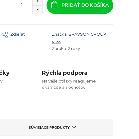
PRIDAŤ DO KOŠÍKA
Zdieľať
Značka:
BRAVSON GROUP
s.r.o.
Záruka
:
2 roky
čky
Rýchla podpora
v,
Na vaše otázky reagujeme
okamžite a s ochotou
SÚVISIACE PRODUKTY