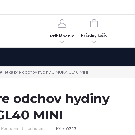
Odstúpenie od zmluvy
NÁKUPNÝ
KOŠÍK
Prázdny košík
Prihlásenie
Klietka pre odchov hydiny CIMUKA GL40 MINI
re odchov hydiny
GL40 MINI
Podrobnosti hodnotenia
Kód:
0317