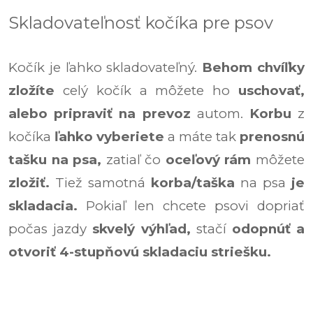
Skladovateľnosť kočíka pre psov
Kočík je ľahko skladovateľný.
Behom chvíľky
zložíte
celý kočík a môžete ho
uschovať,
alebo pripraviť na prevoz
autom.
Korbu
z
kočíka
ľahko vyberiete
a máte tak
prenosnú
tašku na psa,
zatiaľ čo
oceľový rám
môžete
zložiť.
Tiež samotná
korba/taška
na psa
je
skladacia.
Pokiaľ len chcete psovi dopriať
počas jazdy
skvelý výhľad,
stačí
odopnúť a
otvoriť 4-stupňovú skladaciu striešku.