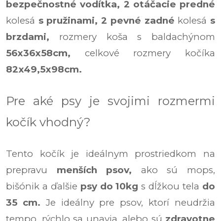
bezpečnostné vodítka,
2 otáčacie predné
kolesá
s pružinami,
2 pevné zadné
kolesá
s
brzdami,
rozmery koša s baldachýnom
56x36x58cm,
celkové rozmery kočíka
82x49,5x98cm.
Pre aké psy je svojimi rozmermi
kočík vhodný?
Tento kočík je ideálnym prostriedkom na
prepravu
menších psov,
ako sú mops,
bišónik a ďalšie
psy do 10kg
s dĺžkou tela
do
35 cm.
Je ideálny pre psov, ktorí neudržia
tempo, rýchlo sa unavia, alebo sú
zdravotne