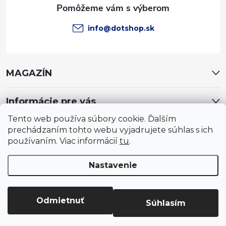
e
info
@
dotshop.sk
MAGAZÍN
Informácie pre vás
Tento web používa súbory cookie. Ďalším
prechádzaním tohto webu vyjadrujete súhlas s ich
používaním. Viac informácií
tu
.
Nastavenie
Copyright 2026
DotShop - všetko pre záhradu, dom, chovateľa,
farmu
. Všetky práva vyhradené.
Upraviť nastavenie cookies
Odmietnuť
Súhlasím
Vytvoril Shoptet