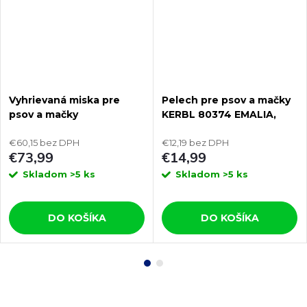
Vyhrievaná miska pre
Pelech pre psov a mačky
psov a mačky
KERBL 80374 EMALIA,
THERMODOG 3113202 1,8l
60x40x12 cm
€60,15 bez DPH
€12,19 bez DPH
€73,99
€14,99
Skladom
>5 ks
Skladom
>5 ks
DO KOŠÍKA
DO KOŠÍKA