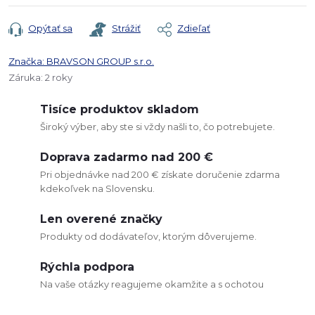
Opýtať sa
Strážiť
Zdieľať
Značka:
BRAVSON GROUP s.r.o.
Záruka
:
2 roky
Tisíce produktov skladom
Široký výber, aby ste si vždy našli to, čo potrebujete.
Doprava zadarmo nad 200 €
Pri objednávke nad 200 € získate doručenie zdarma
kdekoľvek na Slovensku.
Len overené značky
Produkty od dodávateľov, ktorým dôverujeme.
Rýchla podpora
Na vaše otázky reagujeme okamžite a s ochotou