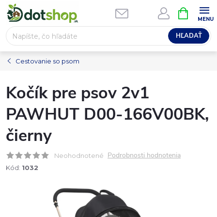
Prejsť
NÁKUPN
na
KOŠÍK
obsah
HĽADAŤ
Cestovanie so psom
Kočík pre psov 2v1
PAWHUT D00-166V00BK,
čierny
Podrobnosti hodnotenia
Neohodnotené
Kód:
1032