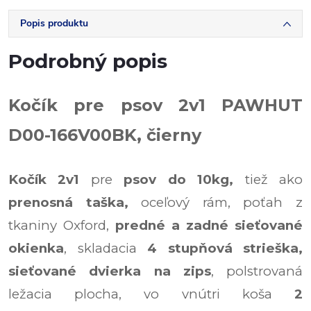
Popis produktu
Podrobný popis
Kočík pre psov 2v1 PAWHUT
D00-166V00BK, čierny
Kočík 2v1
pre
psov do 10kg,
tiež ako
prenosná taška,
oceľový rám, poťah z
tkaniny Oxford,
predné a zadné sieťované
okienka
, skladacia
4 stupňová strieška,
sieťované dvierka na zips
, polstrovaná
ležacia plocha, vo vnútri koša
2