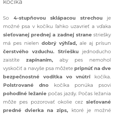
kočíka
So
4-stupňovou sklápacou strechou
je
možné psa v kočíku ľahko uzavrieť a vďaka
sieťovanej prednej a zadnej strane
striešky
má pes nielen
dobrý výhľad,
ale aj prísun
čerstvého vzduchu.
Striešku
jednoducho
zaistíte
zapínaním,
aby pes nemohol
vyskočiť a navyše psa môžete
pripnúť na dve
bezpečnostné vodítka vo vnútri
kočíka.
Polstrované dno
kočíka ponúka psovi
pohodlné ležanie
počas jazdy. Počas ležania
môže pes pozorovať okolie cez
sieťované
predné dvierka na zips,
ktoré je možné