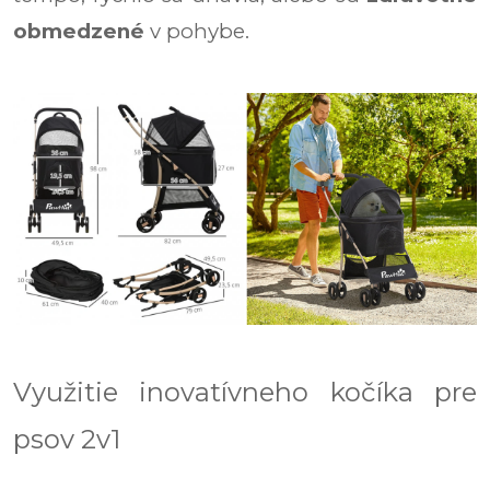
obmedzené
v pohybe.
Využitie inovatívneho kočíka pre
psov 2v1