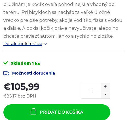
pružinám je kočík oveľa pohodlnejší a vhodný do
terénu. Pri bicykloch sa nachádza veľké úložné
vrecko pre psie potreby, ako je vodítko, fľaša s vodou
a ďalšie. A pokiaľ kočík práve nevyužívate, alebo ho
chcete previezť autom, ľahko a rýchlo ho zložíte.
Detailné informácie
Skladom
1 ks
Možnosti doručenia
€105,99
€86,17 bez DPH
Jednotková
cena:
PRIDAŤ DO KOŠÍKA