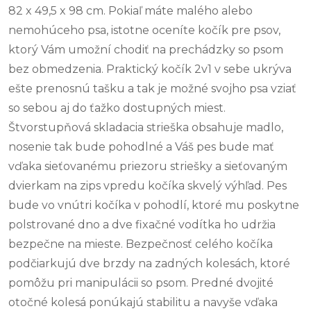
82 x 49,5 x 98 cm. Pokiaľ máte malého alebo
nemohúceho psa, istotne oceníte kočík pre psov,
ktorý Vám umožní chodiť na prechádzky so psom
bez obmedzenia. Praktický kočík 2v1 v sebe ukrýva
ešte prenosnú tašku a tak je možné svojho psa vziať
so sebou aj do ťažko dostupných miest.
Štvorstupňová skladacia strieška obsahuje madlo,
nosenie tak bude pohodlné a Váš pes bude mať
vďaka sieťovanému priezoru striešky a sieťovaným
dvierkam na zips vpredu kočíka skvelý výhľad. Pes
bude vo vnútri kočíka v pohodlí, ktoré mu poskytne
polstrované dno a dve fixačné vodítka ho udržia
bezpečne na mieste. Bezpečnosť celého kočíka
podčiarkujú dve brzdy na zadných kolesách, ktoré
pomôžu pri manipulácii so psom. Predné dvojité
otočné kolesá ponúkajú stabilitu a navyše vďaka