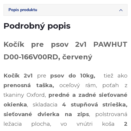
Popis produktu
Podrobný popis
Kočík pre psov 2v1 PAWHUT
D00-166V00RD, červený
Kočík 2v1
pre
psov do 10kg,
tiež ako
prenosná taška,
oceľový rám, poťah z
tkaniny Oxford,
predné a zadné sieťované
okienka
, skladacia
4 stupňová strieška,
sieťované dvierka na zips
, polstrovaná
ležacia plocha, vo vnútri koša
2