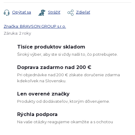
Opýtať sa
Strážiť
Zdieľať
Značka:
BRAVSON GROUP s.r.o.
Záruka
:
2 roky
Tisíce produktov skladom
Široký výber, aby ste si vždy našli to, čo potrebujete.
Doprava zadarmo nad 200 €
Pri objednávke nad 200 € získate doručenie zdarma
kdekoľvek na Slovensku.
Len overené značky
Produkty od dodávateľov, ktorým dôverujeme.
Rýchla podpora
Na vaše otázky reagujeme okamžite a s ochotou