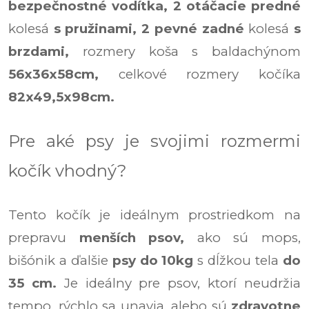
bezpečnostné vodítka,
2 otáčacie predné
kolesá
s pružinami,
2 pevné zadné
kolesá
s
brzdami,
rozmery koša s baldachýnom
56x36x58cm,
celkové rozmery kočíka
82x49,5x98cm.
Pre aké psy je svojimi rozmermi
kočík vhodný?
Tento kočík je ideálnym prostriedkom na
prepravu
menších psov,
ako sú mops,
bišónik a ďalšie
psy do 10kg
s dĺžkou tela
do
35 cm.
Je ideálny pre psov, ktorí neudržia
tempo, rýchlo sa unavia, alebo sú
zdravotne