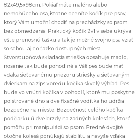
82x49,5x98cm. Pokiaľ máte malého alebo
nemohúceho psa, istotne oceníte kočík pre psov,
ktorý Vám umožní chodiť na prechádzky so psom
bez obmedzenia. Praktický kočík 2v1 v sebe ukrýva
ešte prenosnú tašku a tak je možné svojho psa vziať
so sebou aj do ťažko dostupných miest.
Štvorstupňová skladacia strieška obsahuje madlo,
nosenie tak bude pohodlné a Váš pes bude mať
vďaka sieťovanému priezoru striešky a sieťovaným
dvierkam na zips vpredu kočíka skvelý výhľad. Pes
bude vo vnútri kočíka v pohodlí, ktoré mu poskytne
polstrované dno a dve fixačné vodítka ho udržia
bezpečne na mieste. Bezpečnosť celého kočíka
podčiarkujú dve brzdy na zadných kolesách, ktoré
pomôžu pri manipulácii so psom. Predné dvojité
otočné kolesá ponúkajú stabilitu a navyše vďaka