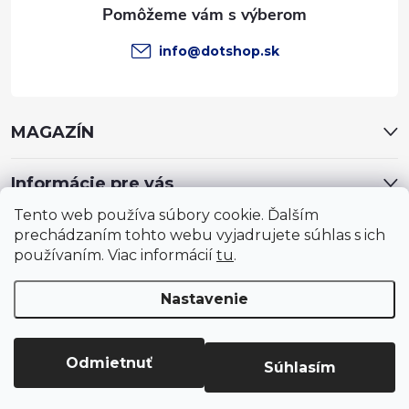
e
info
@
dotshop.sk
MAGAZÍN
Informácie pre vás
Tento web používa súbory cookie. Ďalším
prechádzaním tohto webu vyjadrujete súhlas s ich
používaním. Viac informácií
tu
.
Nastavenie
Copyright 2026
DotShop - všetko pre záhradu, dom, chovateľa,
farmu
. Všetky práva vyhradené.
Upraviť nastavenie cookies
Odmietnuť
Súhlasím
Vytvoril Shoptet