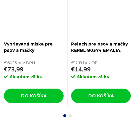
Vyhrievaná miska pre
Pelech pre psov a mačky
psov a mačky
KERBL 80374 EMALIA,
THERMODOG 3113202 1,8l
60x40x12 cm
€60,15 bez DPH
€12,19 bez DPH
€73,99
€14,99
Skladom
>5 ks
Skladom
>5 ks
DO KOŠÍKA
DO KOŠÍKA