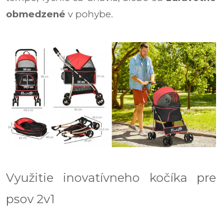
obmedzené
v pohybe.
Využitie inovatívneho kočíka pre
psov 2v1