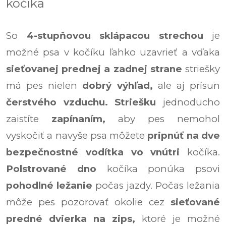
kočíka
So
4-stupňovou sklápacou strechou
je
možné psa v kočíku ľahko uzavrieť a vďaka
sieťovanej prednej a zadnej strane
striešky
má pes nielen
dobrý výhľad,
ale aj prísun
čerstvého vzduchu.
Striešku
jednoducho
zaistíte
zapínaním,
aby pes nemohol
vyskočiť a navyše psa môžete
pripnúť na dve
bezpečnostné vodítka vo vnútri
kočíka.
Polstrované dno
kočíka ponúka psovi
pohodlné ležanie
počas jazdy. Počas ležania
môže pes pozorovať okolie cez
sieťované
predné dvierka na zips,
ktoré je možné