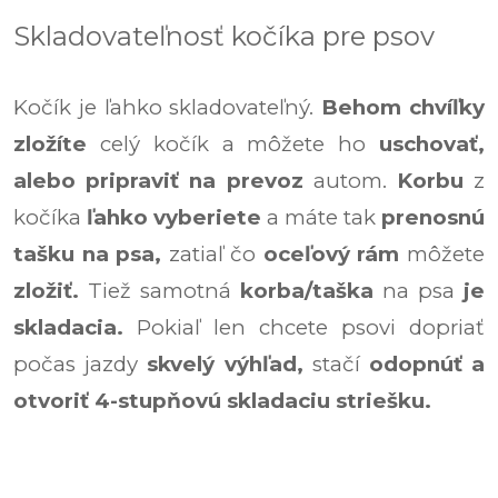
Skladovateľnosť kočíka pre psov
Kočík je ľahko skladovateľný.
Behom chvíľky
zložíte
celý kočík a môžete ho
uschovať,
alebo pripraviť na prevoz
autom.
Korbu
z
kočíka
ľahko vyberiete
a máte tak
prenosnú
tašku na psa,
zatiaľ čo
oceľový rám
môžete
zložiť.
Tiež samotná
korba/taška
na psa
je
skladacia.
Pokiaľ len chcete psovi dopriať
počas jazdy
skvelý výhľad,
stačí
odopnúť a
otvoriť 4-stupňovú skladaciu striešku.