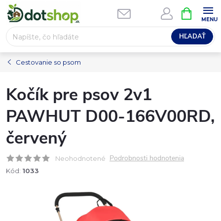
Prejsť
NÁKUPN
na
KOŠÍK
obsah
HĽADAŤ
Cestovanie so psom
Kočík pre psov 2v1
PAWHUT D00-166V00RD,
červený
Podrobnosti hodnotenia
Neohodnotené
Kód:
1033