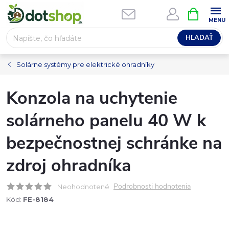
Prejsť
NÁKUPN
na
KOŠÍK
obsah
HĽADAŤ
Solárne systémy pre elektrické ohradníky
Konzola na uchytenie
solárneho panelu 40 W k
bezpečnostnej schránke na
zdroj ohradníka
Podrobnosti hodnotenia
Neohodnotené
Kód:
FE-8184