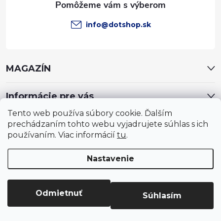
info
@
dotshop.sk
MAGAZÍN
Informácie pre vás
Tento web používa súbory cookie. Ďalším
prechádzaním tohto webu vyjadrujete súhlas s ich
používaním. Viac informácií
tu
.
Nastavenie
Copyright 2026
DotShop - všetko pre záhradu, dom, chovateľa,
farmu
. Všetky práva vyhradené.
Upraviť nastavenie cookies
Odmietnuť
Súhlasím
Vytvoril Shoptet