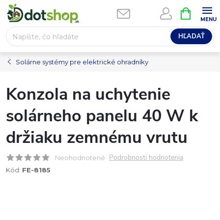
Prejsť
NÁKUPN
na
KOŠÍK
obsah
HĽADAŤ
Solárne systémy pre elektrické ohradníky
Konzola na uchytenie
solárneho panelu 40 W k
držiaku zemnému vrutu
Podrobnosti hodnotenia
Neohodnotené
Kód:
FE-8185