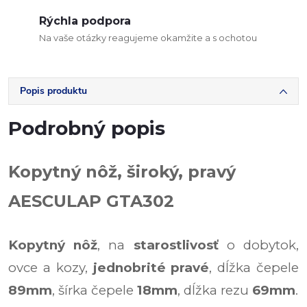
Rýchla podpora
Na vaše otázky reagujeme okamžite a s ochotou
Popis produktu
Podrobný popis
Kopytný nôž, široký, pravý
AESCULAP GTA302
Kopytný nôž
,
na
starostlivosť
o dobytok,
ovce a kozy,
jednobrité pravé
,
dĺžka čepele
89mm
,
šírka čepele
18mm
,
dĺžka rezu
69mm
.