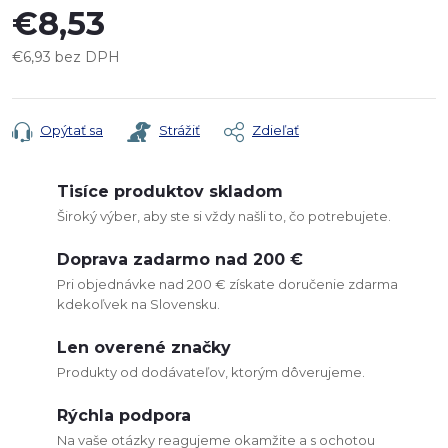
€8,53
€6,93 bez DPH
Jednotková
cena:
Opýtať sa
Strážiť
Zdieľať
Tisíce produktov skladom
Široký výber, aby ste si vždy našli to, čo potrebujete.
Doprava zadarmo nad 200 €
Pri objednávke nad 200 € získate doručenie zdarma
kdekoľvek na Slovensku.
Len overené značky
Produkty od dodávateľov, ktorým dôverujeme.
Rýchla podpora
Na vaše otázky reagujeme okamžite a s ochotou