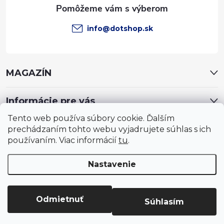
e
info
@
dotshop.sk
MAGAZÍN
Informácie pre vás
Tento web používa súbory cookie. Ďalším
prechádzaním tohto webu vyjadrujete súhlas s ich
používaním. Viac informácií
tu
.
Nastavenie
Copyright 2026
DotShop - všetko pre záhradu, dom, chovateľa,
farmu
. Všetky práva vyhradené.
Upraviť nastavenie cookies
Odmietnuť
Súhlasím
Vytvoril Shoptet