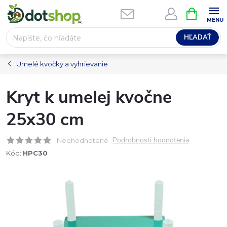
Prejsť
NÁKUPN
na
KOŠÍK
obsah
HĽADAŤ
Umelé kvočky a vyhrievanie
Kryt k umelej kvočne
25x30 cm
Podrobnosti hodnotenia
Neohodnotené
Kód:
HPC30